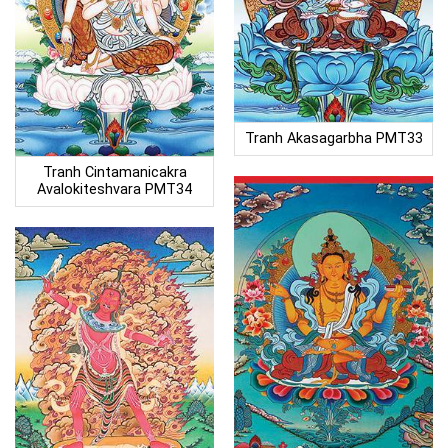
Tranh Akasagarbha PMT33
Tranh Cintamanicakra
Avalokiteshvara PMT34