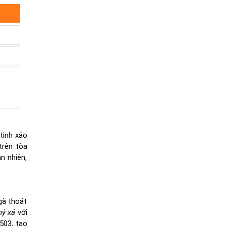
tinh xảo
trên tòa
n nhiên,
gà thoát
hỷ xả
với
503, tạo