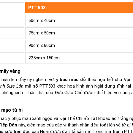
PTT503
60cm x 40cm
75cm x 50cm
90cm x 60cm
225cm x 150cm
 mây vàng
à hiện lên đầy uy nghiêm với
y báu màu đỏ
thêu họa tiết chữ Vạn 
nh Size Lớn
mã số PTT503 khắc họa hình ảnh Ngài đứng tĩnh tại 
ề chúng sinh. Thần thái của Đức Giáo Chủ được thể hiện vô cùng a
 mạo từ bi
mặc y phục màu xanh ngọc và Đại Thế Chí Bồ Tát khoác áo trắng n
iếp Dẫn
này, diện mạo của các vị thánh nhân đều toát lên vẻ
từ bi 
ng sức trên đầu các Ngài được đặc tả sắc nét trong mã tranh PTT