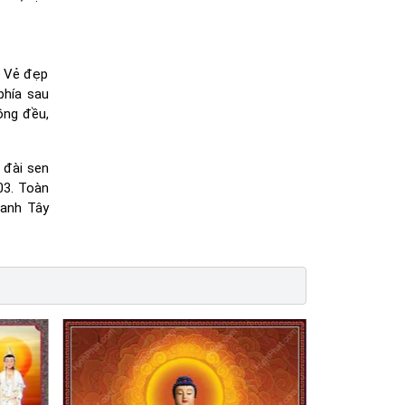
. Vẻ đẹp
phía sau
ồng đều,
 đài sen
03. Toàn
ranh Tây