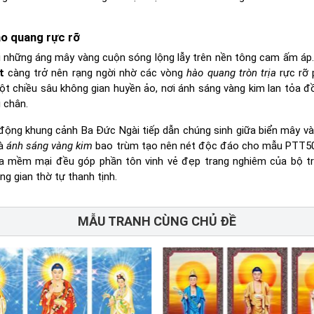
o quang rực rỡ
 những áng mây vàng cuộn sóng lộng lẫy trên nền tông cam ấm áp
t
càng trở nên rạng ngời nhờ các vòng
hào quang tròn trịa
rực rỡ 
t chiều sâu không gian huyền ảo, nơi ánh sáng vàng kim lan tỏa đ
 chân.
động khung cảnh Ba Đức Ngài tiếp dẫn chúng sinh giữa biển mây và
và
ánh sáng vàng kim
bao trùm tạo nên nét độc đáo cho mẫu PTT5
lụa mềm mại đều góp phần tôn vinh vẻ đẹp trang nghiêm của bộ t
g gian thờ tự thanh tịnh.
MẪU TRANH CÙNG CHỦ ĐỀ