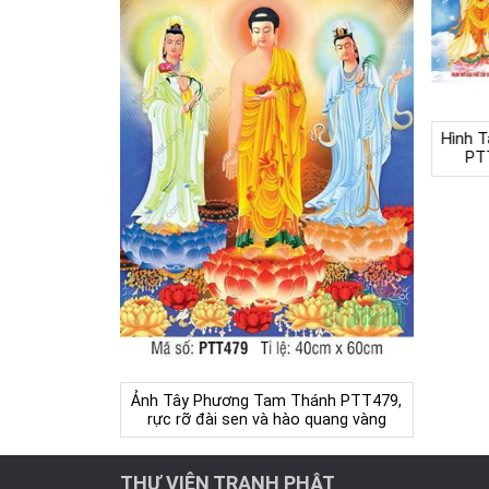
Hình 
PTT
Ảnh Tây Phương Tam Thánh PTT479,
rực rỡ đài sen và hào quang vàng
THƯ VIỆN TRANH PHẬT