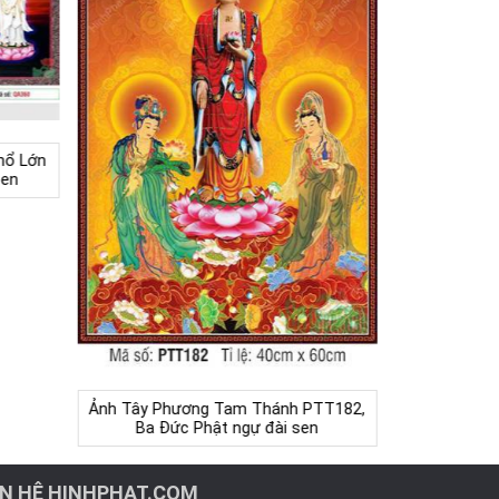
hổ Lớn
Sen
Ảnh Tây Phương Tam Thánh PTT182,
Ba Đức Phật ngự đài sen
ÊN HỆ HINHPHAT.COM