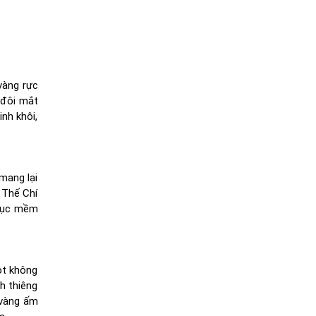
vàng rực
i đôi mắt
nh khôi,
mang lại
 Thế Chí
phục mềm
ột không
h thiêng
 vàng ấm