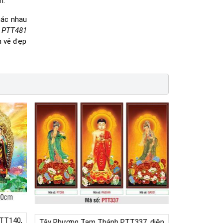
m.
hác nhau
ố
PTT481
n vẻ đẹp
TT140,
Tây Phương Tam Thánh PTT337, diện