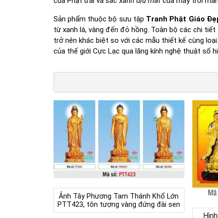
của Phật đài và
sắc xanh dịu mát
của mây trời mang
Sản phẩm thuộc bộ sưu tập
Tranh Phật Giáo Đẹ
từ xanh lá, vàng đến đỏ hồng. Toàn bộ các chi ti
trở nên khác biệt so với các mẫu thiết kế cùng loạ
của thế giới Cực Lạc qua lăng kính nghệ thuật số hi
Ảnh Tây Phương Tam Thánh Khổ Lớn
PTT423, tôn tượng vàng đứng đài sen
Hìn