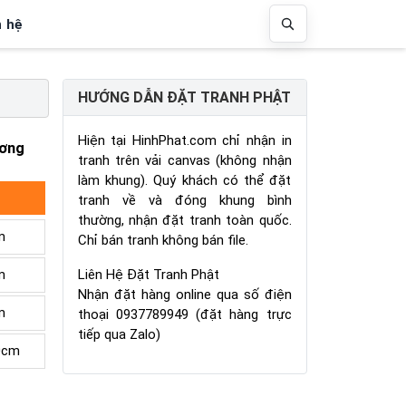
n hệ
HƯỚNG DẪN ĐẶT TRANH PHẬT
Hiện tại HinhPhat.com chỉ nhận in
ương
tranh trên vải canvas (không nhận
làm khung). Quý khách có thể đặt
tranh về và đóng khung bình
thường, nhận đặt tranh toàn quốc.
m
Chỉ bán tranh không bán file.
Liên Hệ Đặt Tranh Phật
m
Nhận đặt hàng online qua số điện
m
thoại 0937789949 (đặt hàng trực
tiếp qua Zalo)
0cm