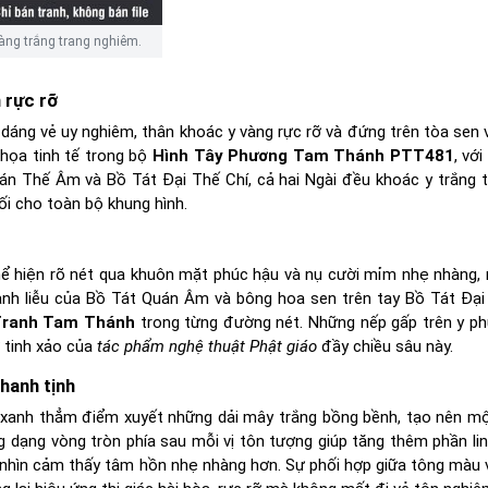
ng trắng trang nghiêm.
 rực rỡ
 dáng vẻ uy nghiêm, thân khoác y vàng rực rỡ và đứng trên tòa sen 
 họa tinh tế trong bộ
Hình Tây Phương Tam Thánh PTT481
, vớ
án Thế Âm và Bồ Tát Đại Thế Chí, cả hai Ngài đều khoác y trắng ti
ối cho toàn bộ khung hình.
ể hiện rõ nét qua khuôn mặt phúc hậu và nụ cười mỉm nhẹ nhàng, 
hành liễu của Bồ Tát Quán Âm và bông hoa sen trên tay Bồ Tát Đại
ranh Tam Thánh
trong từng đường nét. Những nếp gấp trên y 
 tinh xảo của
tác phẩm nghệ thuật Phật giáo
đầy chiều sâu này.
hanh tịnh
i xanh thẳm điểm xuyết những dải mây trắng bồng bềnh, tạo nên m
g dạng vòng tròn phía sau mỗi vị tôn tượng giúp tăng thêm phần lin
i nhìn cảm thấy tâm hồn nhẹ nhàng hơn. Sự phối hợp giữa tông màu