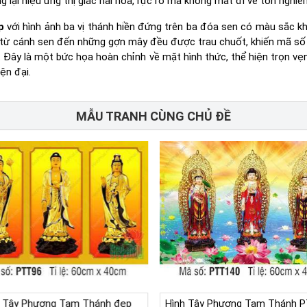
 lại hiệu ứng thị giác hài hòa, rực rỡ mà không mất đi vẻ tôn nghiê
p
với hình ảnh ba vị thánh hiền đứng trên ba đóa sen có màu sắc k
ết từ cánh sen đến những gợn mây đều được trau chuốt, khiến mã s
i. Đây là một bức họa hoàn chỉnh về mặt hình thức, thể hiện trọn vẹ
ện đại.
MẪU TRANH CÙNG CHỦ ĐỀ
h Tây Phương Tam Thánh đẹp
Hình Tây Phương Tam Thánh P