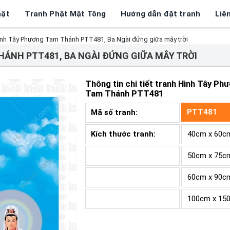
hật
Tranh Phật Mật Tông
Hướng dẫn đặt tranh
Liê
nh Tây Phương Tam Thánh PTT481, Ba Ngài đứng giữa mây trời
HÁNH PTT481, BA NGÀI ĐỨNG GIỮA MÂY TRỜI
Thông tin chi tiết tranh
Hình Tây Ph
Tam Thánh PTT481
PTT481
Mã số tranh:
Kích thước tranh:
40cm x 60c
50cm x 75c
60cm x 90c
100cm x 15