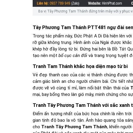
Ba vị Tây Phương Tam Thánh đứng trên mây với y phục và
Tây Phương Tam Thánh PTT481 ngự đài sen
Trong tác phẩm này, Đức Phật A Di Đà hiện lên với
rỡ giữa không trung. Hình ảnh của Ngài được khắc
khép hờ đầy lòng từ bi. Đứng hai bên là Bồ Tát Qu
tạo nên một
bố cục cân đối
và trang trọng tuyệt đ
Tranh Tam Thánh khắc họa diện mạo từ bi
Vẻ đẹp thanh cao của các vị thánh chúng được th
cảm giác bình an cho người chiêm bái. Chi tiết n
được vẽ vô cùng tỉ mỉ, làm nổi bật thần thái của
T
mại, bay bổng theo làn gió mây, minh chứng cho sự
Tranh Tây Phương Tam Thánh với sắc xanh t
Điểm ấn tượng nhất của bức họa chính là nền trờ
gian tịnh độ bao la vô tận. Ánh hào quang tỏa sán
cho
Tranh Tây Phương Tam Thánh
, khiến ngườ