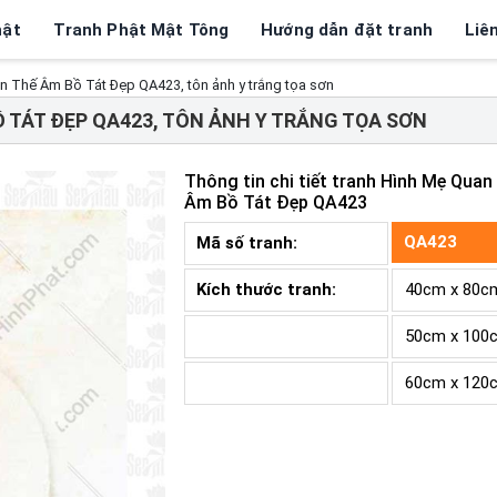
hật
Tranh Phật Mật Tông
Hướng dẫn đặt tranh
Liê
n Thế Âm Bồ Tát Đẹp QA423, tôn ảnh y trắng tọa sơn
 TÁT ĐẸP QA423, TÔN ẢNH Y TRẮNG TỌA SƠN
Thông tin chi tiết tranh
Hình Mẹ Quan
Âm Bồ Tát Đẹp QA423
QA423
Mã số tranh:
Kích thước tranh:
40cm x 80c
50cm x 100
60cm x 120