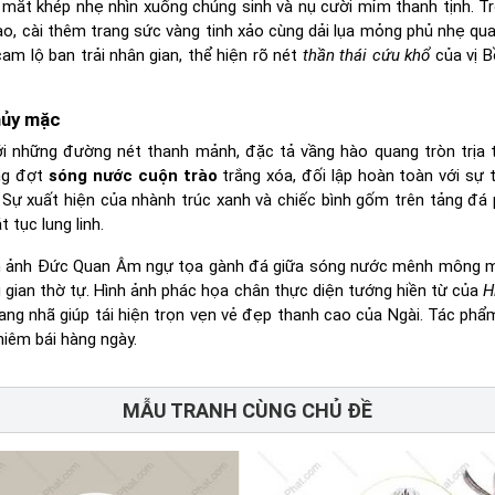
i mắt khép nhẹ nhìn xuống chúng sinh và nụ cười mỉm thanh tịnh. T
ao, cài thêm trang sức vàng tinh xảo cùng dải lụa mỏng phủ nhẹ qua 
m lộ ban trải nhân gian, thể hiện rõ nét
thần thái cứu khổ
của vị B
hủy mặc
i những đường nét thanh mảnh, đặc tả vầng hào quang tròn trịa 
ững đợt
sóng nước cuộn trào
trắng xóa, đối lập hoàn toàn với sự t
. Sự xuất hiện của nhành trúc xanh và chiếc bình gốm trên tảng đá 
 tục lung linh.
n ảnh Đức Quan Âm ngự tọa gành đá giữa sóng nước mênh mông
 gian thờ tự. Hình ảnh phác họa chân thực diện tướng hiền từ của
H
ang nhã giúp tái hiện trọn vẹn vẻ đẹp thanh cao của Ngài. Tác ph
hiêm bái hàng ngày.
MẪU TRANH CÙNG CHỦ ĐỀ