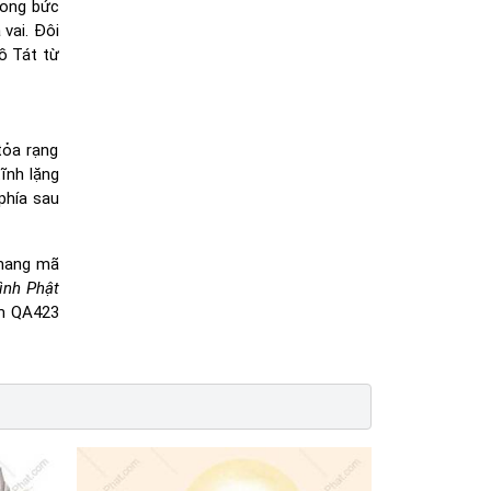
rong bức
vai. Đôi
ồ Tát từ
tỏa rạng
ĩnh lặng
phía sau
 mang mã
ình Phật
ẩm QA423