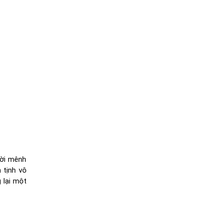
rời mênh
 tịnh vô
 lại một