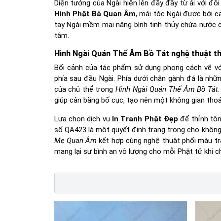
Diện tướng của Ngài hiện lên đầy đầy từ ái với đô
Hình Phật Bà Quan Âm
, mái tóc Ngài được bới c
tay Ngài mềm mại nâng bình tịnh thủy chứa nước ca
tâm.
Hình Ngài Quán Thế Âm Bồ Tát nghệ thuật t
Bối cảnh của tác phẩm sử dụng phong cách vẽ vớ
phía sau đầu Ngài. Phía dưới chân gành đá là nh
của chủ thể trong
Hình Ngài Quán Thế Âm Bồ Tát
giúp cân bằng bố cục, tạo nên một không gian thoát
Lựa chọn dịch vụ
In Tranh Phật Đẹp
để thỉnh tô
số QA423 là một quyết định trang trọng cho không
Mẹ Quan Âm
kết hợp cùng nghệ thuật phối màu tr
mang lại sự bình an vô lượng cho mỗi Phật tử khi c