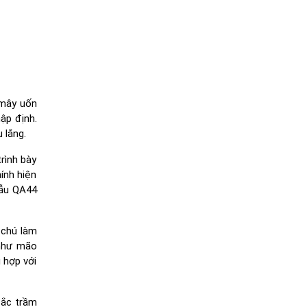
 mây uốn
ập định.
 lắng.
rình bày
hính hiện
mẫu QA44
 chú làm
 như mão
 hợp với
sắc trầm