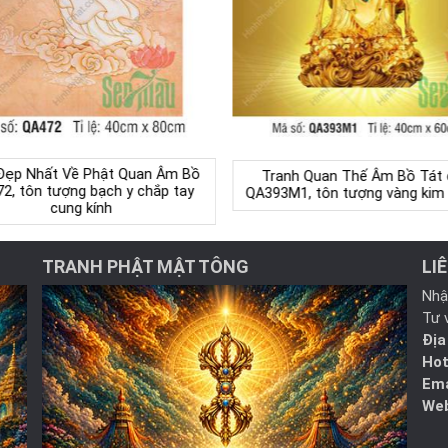
Đẹp Nhất Về Phật Quan Âm Bồ
Tranh Quan Thế Âm Bồ Tát
2, tôn tượng bạch y chắp tay
QA393M1, tôn tượng vàng kim 
cung kính
TRANH PHẬT MẬT TÔNG
LI
Nhậ
Tư 
Địa
Hot
Ema
Web