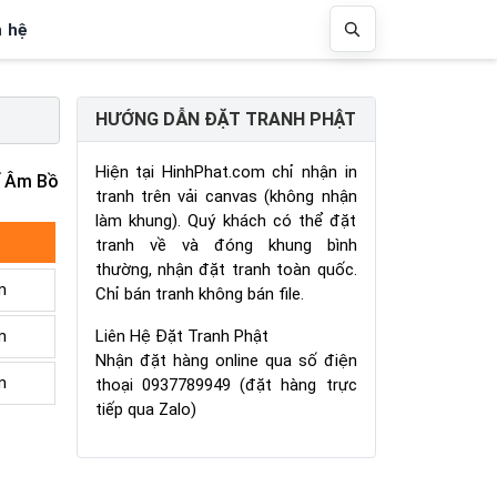
n hệ
HƯỚNG DẪN ĐẶT TRANH PHẬT
Hiện tại HinhPhat.com chỉ nhận in
 Âm Bồ
tranh trên vải canvas (không nhận
làm khung). Quý khách có thể đặt
tranh về và đóng khung bình
thường, nhận đặt tranh toàn quốc.
m
Chỉ bán tranh không bán file.
Liên Hệ Đặt Tranh Phật
m
Nhận đặt hàng online qua số điện
m
thoại 0937789949 (đặt hàng trực
tiếp qua Zalo)