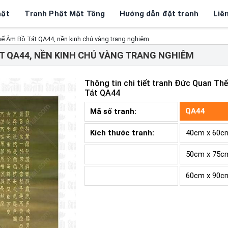
hật
Tranh Phật Mật Tông
Hướng dẫn đặt tranh
Liê
ế Âm Bồ Tát QA44, nền kinh chú vàng trang nghiêm
T QA44, NỀN KINH CHÚ VÀNG TRANG NGHIÊM
Thông tin chi tiết tranh
Đức Quan Thế
Tát QA44
QA44
Mã số tranh:
Kích thước tranh:
40cm x 60c
50cm x 75c
60cm x 90c