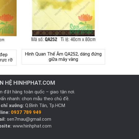
Hình Quan Thế Âm QA252, dáng đứng
 đẹp
giữa mây vàng
rực rỡ
ÊN HỆ HINHPHAT.COM
n đặt hàng toàn quốc – giao tận nơi.
vấn nhanh: chọn mẫu theo chủ đề.
 chỉ xưởng:
Q.Bình Tân, Tp.HCM
line:
0937 789 949
il:
sen7mau@gmail.com
site:
www.hinhphat.com