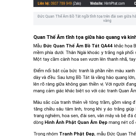
Đức Quan Thế Âm Bồ Tát ngồi tĩnh tọa trên đài sen giữa h
vàng
Quan Thế Âm tĩnh tọa giữa hào quang và kin
Mẫu
Đức Quan Thế Âm Bồ Tát QA44
khắc họa B
mềm phía dưới. Thân Ngài khoác y trắng ngà phối
Một tay cầm cành hoa sen vươn lên thanh nhã, tay c
Điểm nổi bật của bức tranh là phần nền màu xanh 
dày và đều. Sau lưng Bồ Tát là vầng hào quang lớn,
lên rõ ràng giữa không gian thiền vị. Với người đan
mang cảm giác khác biệt so với các tranh Quan Âm
Màu sắc của tranh thiên về tông trầm, gồm vàng đấ
tăng chiều sâu tâm linh, trong khi y áo trắng gi
trang nghiêm, hoa sen, đài sen, vân mây và bệ đá 
dòng
Hình Ảnh Phật Quan Âm Đẹp
mang nét cổ 
Trong nhóm
Tranh Phật Đẹp
, mẫu Đức Quan Thế 