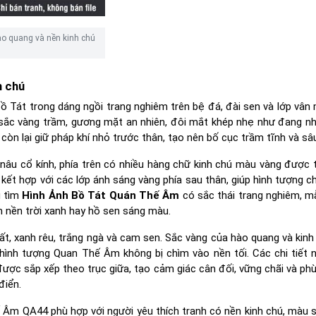
ào quang và nền kinh chú
h chú
ồ Tát trong dáng ngồi trang nghiêm trên bệ đá, đài sen và lớp vân
 sắc vàng trầm, gương mặt an nhiên, đôi mắt khép nhẹ như đang nh
òn lại giữ pháp khí nhỏ trước thân, tạo nên bố cục trầm tĩnh và sâu
nâu cổ kính, phía trên có nhiều hàng chữ kinh chú màu vàng được t
 kết hợp với các lớp ánh sáng vàng phía sau thân, giúp hình tượng c
g tìm
Hình Ảnh Bồ Tát Quán Thế Âm
có sắc thái trang nghiêm, 
 nền trời xanh hay hồ sen sáng màu.
t, xanh rêu, trắng ngà và cam sen. Sắc vàng của hào quang và kinh
úp hình tượng Quan Thế Âm không bị chìm vào nền tối. Các chi tiết
được sắp xếp theo trục giữa, tạo cảm giác cân đối, vững chãi và phù
điển.
Âm QA44 phù hợp với người yêu thích tranh có nền kinh chú, màu 