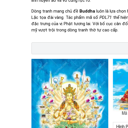
linh huyền ảo và vô cùng rực rỡ.
Dòng tranh mang chủ đề
Buddha
luôn là lựa chọn
Lặc tọa đài vàng. Tác phẩm mã số
PDL71
thể hiện
đặc trưng của vị Phật tương lai. Với bố cục cân đố
mỹ vượt trội trong dòng tranh thờ tự cao cấp.
Hình 