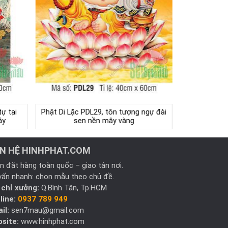
ự tại
Phật Di Lặc PDL29, tôn tượng ngự đài
ây
sen nền mây vàng
ÊN HỆ HINHPHAT.COM
n đặt hàng toàn quốc – giao tận nơi.
vấn nhanh: chọn mẫu theo chủ đề.
 chỉ xưởng:
Q.Bình Tân, Tp.HCM
line:
0937 789 949
il:
sen7mau@gmail.com
site:
www.hinhphat.com