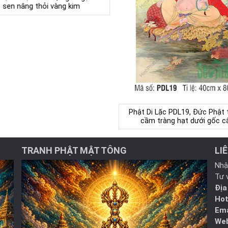
sen nâng thỏi vàng kim
Phật Di Lặc PDL19, Đức Phật t
cầm tràng hạt dưới gốc c
TRANH PHẬT MẬT TÔNG
LI
Nhậ
Tư 
Địa
Hot
Ema
Web