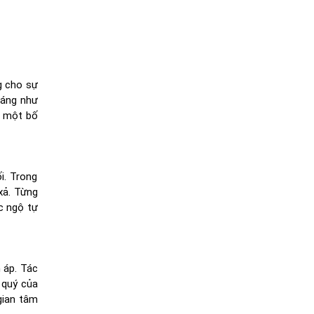
g cho sự
sáng như
ên một bố
i. Trong
xả. Từng
c ngộ tự
 áp. Tác
 quý của
gian tâm