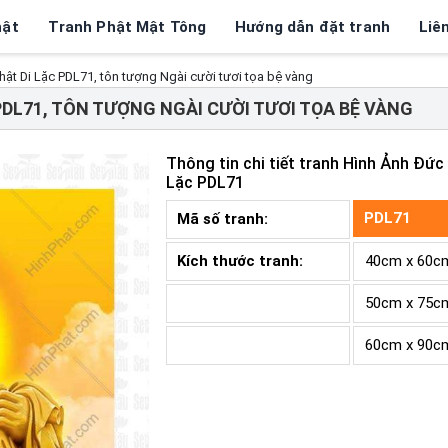
hật
Tranh Phật Mật Tông
Hướng dẫn đặt tranh
Liê
hật Di Lặc PDL71, tôn tượng Ngài cười tươi tọa bệ vàng
PDL71, TÔN TƯỢNG NGÀI CƯỜI TƯƠI TỌA BỆ VÀNG
Thông tin chi tiết tranh
Hình Ảnh Đức 
Lặc PDL71
PDL71
Mã số tranh:
Kích thước tranh:
40cm x 60c
50cm x 75c
60cm x 90c