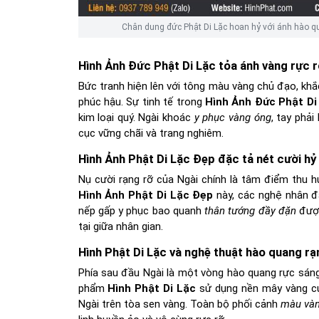
Chân dung đức Phật Di Lặc hoan hỷ với ánh hào q
Hình Ảnh Đức Phật Di Lặc tỏa ánh vàng rực r
Bức tranh hiện lên với tông màu vàng chủ đạo, khắ
phúc hậu. Sự tinh tế trong
Hình Ảnh Đức Phật Di
kim loại quý. Ngài khoác
y phục vàng óng
, tay phải
cục vững chãi và trang nghiêm.
Hình Ảnh Phật Di Lặc Đẹp đặc tả nét cười hỷ
Nụ cười rạng rỡ của Ngài chính là tâm điểm thu h
Hình Ảnh Phật Di Lặc Đẹp
này, các nghệ nhân đã
nếp gấp y phục bao quanh
thân tướng đầy đặn
được
tại giữa nhân gian.
Hình Phật Di Lặc và nghệ thuật hào quang rạ
Phía sau đầu Ngài là một vòng hào quang rực sáng
phẩm
Hình Phật Di Lặc
sử dụng nền mây vàng cuộ
Ngài trên tòa sen vàng. Toàn bộ phối cảnh
màu và