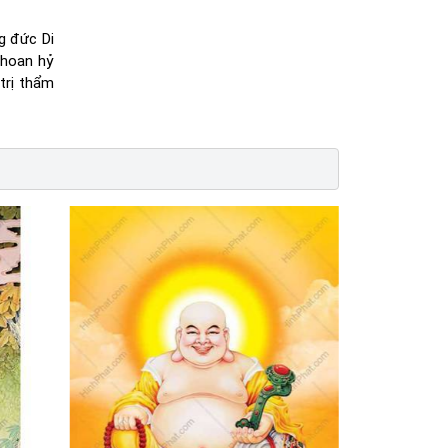
g đức Di
 hoan hỷ
trị thẩm