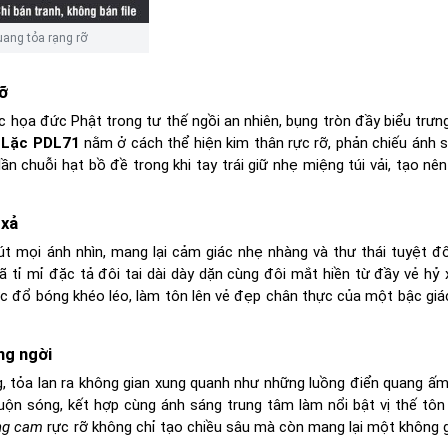
uang tỏa rạng rỡ
ỡ
c họa đức Phật trong tư thế ngồi an nhiên, bụng tròn đầy biểu trưn
 Lặc PDL71
nằm ở cách thể hiện kim thân rực rỡ, phản chiếu ánh 
 lần chuỗi hạt bồ đề trong khi tay trái giữ nhẹ miệng túi vải, tạo n
 xả
út mọi ánh nhìn, mang lại cảm giác nhẹ nhàng và thư thái tuyệt đố
 tỉ mỉ đặc tả đôi tai dài dày dặn cùng đôi mắt hiền từ đầy vẻ hỷ 
 đổ bóng khéo léo, làm tôn lên vẻ đẹp chân thực của một bậc giá
ng ngời
, tỏa lan ra không gian xung quanh như những luồng điển quang ấm
n sóng, kết hợp cùng ánh sáng trung tâm làm nổi bật vị thế tôn
ng cam
rực rỡ không chỉ tạo chiều sâu mà còn mang lại một không 