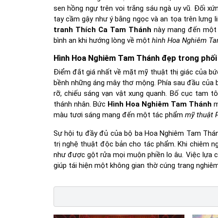
sen hồng ngự trên voi trắng sáu ngà uy vũ. Đối x
tay cầm gậy như ý bằng ngọc và an tọa trên lưng l
tranh Thích Ca Tam Thánh
này mang đến một t
bình an khi hướng lòng về một
hình Hoa Nghiêm T
Hình Hoa Nghiêm Tam Thánh đẹp trong phối
Điểm đắt giá nhất về mặt mỹ thuật thị giác của b
bềnh những áng mây thơ mộng. Phía sau đầu của b
rỡ, chiếu sáng vạn vật xung quanh. Bố cục tam tô
thánh nhân. Bức
Hình Hoa Nghiêm Tam Thánh
m
màu tươi sáng mang đến một tác phẩm
mỹ thuật P
Sự hội tụ đầy đủ của bộ ba Hoa Nghiêm Tam Thánh
trị nghệ thuật độc bản cho tác phẩm. Khi chiêm n
như được gột rửa mọi muộn phiền lo âu. Việc lựa
giúp tái hiện một không gian thờ cúng trang nghiêm