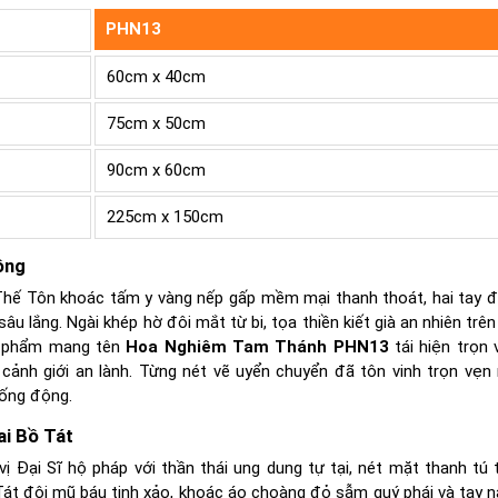
PHN13
60cm x 40cm
75cm x 50cm
90cm x 60cm
225cm x 150cm
ồng
c Thế Tôn khoác tấm y vàng nếp gấp mềm mại thanh thoát, hai tay 
âu lắng. Ngài khép hờ đôi mắt từ bi, tọa thiền kiết già an nhiên trê
ác phẩm mang tên
Hoa Nghiêm Tam Thánh PHN13
tái hiện trọn 
ảnh giới an lành. Từng nét vẽ uyển chuyển đã tôn vinh trọn vẹn
ống động.
ai Bồ Tát
ị Đại Sĩ hộ pháp với thần thái ung dung tự tại, nét mặt thanh tú 
 Tát đội mũ báu tinh xảo, khoác áo choàng đỏ sẫm quý phái và tay 