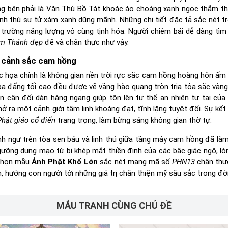
ứng bên phải là Văn Thù Bồ Tát khoác áo choàng xanh ngọc thẫm tha
inh thú sư tử xám xanh dũng mãnh. Những chi tiết đặc tả sắc nét t
rường năng lượng vô cùng tịnh hóa. Người chiêm bái dễ dàng tìm
am Thánh đẹp
đẽ và chân thực như vậy.
 cảnh sắc cam hồng
ức họa chính là không gian nền trời rực sắc cam hồng hoàng hôn ấm
a đấng tối cao đều được vẽ vầng hào quang tròn trịa tỏa sắc vàng
n cân đối dàn hàng ngang giúp tôn lên tư thế an nhiên tự tại của
ở ra một cảnh giới tâm linh khoáng đạt, tĩnh lặng tuyệt đối. Sự kết
hật giáo cổ điển
trang trọng, làm bừng sáng không gian thờ tự.
 ngự trên tòa sen báu và linh thú giữa tầng mây cam hồng đã làm
gưỡng dung mạo từ bi khép mắt thiền định của các bậc giác ngộ, lò
 chọn mẫu
Ảnh Phật Khổ Lớn
sắc nét mang mã số
PHN13
chân thự
, hướng con người tới những giá trị chân thiện mỹ sâu sắc trong đờ
MẪU TRANH CÙNG CHỦ ĐỀ