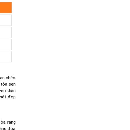
đan chéo
n tòa sen
vẹn diện
 nét đẹp
tỏa rạng
nâng đóa