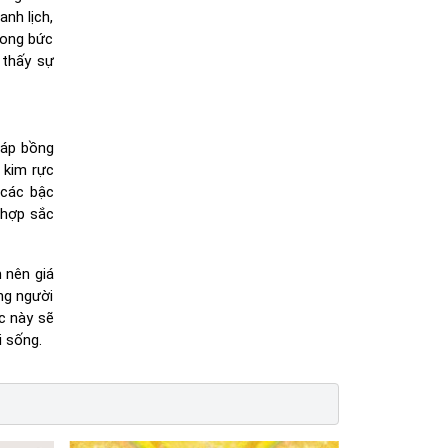
nh lịch,
rong bức
 thấy sự
 áp bồng
 kim rực
 các bậc
 hợp sắc
 nên giá
ng người
c này sẽ
i sống.