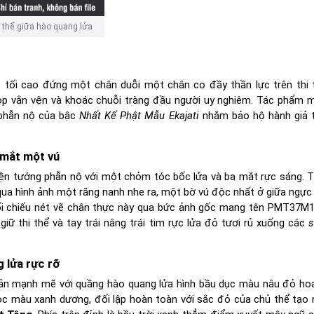
i thể giữa hào quang lửa
 tối cao đứng một chân duỗi một chân co đầy thần lực trên thi
ọp vằn vện và khoác chuỗi tràng đầu người uy nghiêm. Tác phẩm 
 phẫn nộ của bậc
Nhất Kế Phật Mẫu Ekajati
nhằm bảo hộ hành giả 
 mắt một vú
iện tướng phẫn nộ với một chỏm tóc bốc lửa và ba mắt rực sáng. T
 qua hình ảnh một răng nanh nhe ra, một bờ vú độc nhất ở giữa ngực 
i chiếu nét vẽ chân thực này qua bức ảnh gốc mang tên PMT37M1.
 giữ thi thể và tay trái nâng trái tim rực lửa đỏ tươi rủ xuống các
s
 lửa rực rỡ
ản mạnh mẽ với quầng hào quang lửa hình bầu dục màu nâu đỏ ho
ọc màu xanh dương, đối lập hoàn toàn với sắc đỏ của chủ thể tạo 