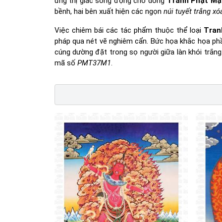
ứng thị giác sống động cho dòng
Tranh Phật Mậ
bềnh, hai bên xuất hiện các ngọn
núi tuyết trắng xó
Việc chiêm bái các tác phẩm thuộc thể loại
Tran
pháp qua nét vẽ nghiêm cẩn. Bức họa khắc họa phần
cúng dường đặt trong sọ người giữa làn khói trắng
mã số
PMT37M1
.