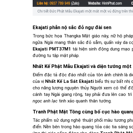
Chi tiết Đức Phật Mẫu Ekajati một mắt một vú đứng trên th
Ekajati phẫn nộ sắc đỏ ngự đài sen
Trong bức họa Thangka Mật giáo này, nữ hộ pháp
ngửa. Ngài mang thân sắc đỏ sẫm, quấn váy da c
Ekajati PMT37M1
tái hiện sinh động dung mạo
đường tu tập mật pháp.
Nhất Kế Phật Mẫu Ekajati và diện tướng một
Điểm đặc tả độc đáo nhất của tôn ảnh chính là d
của vị
Nhất Kế La Sát Ekajati
biểu thị sự bất nhị
cho năng lượng nguyên thủy. Người xem có thể đố
cánh tay Ngài giang rộng, tay phải đưa lên cao trì
ngọc anh lạc
tinh xảo quanh thân tướng.
Tranh Phật Mật Tông cùng bố cục hào quang
Tác phẩm sử dụng nghệ thuật phối màu tương ph
điển. Nền bên trong hào quang tỏa các tia sáng s