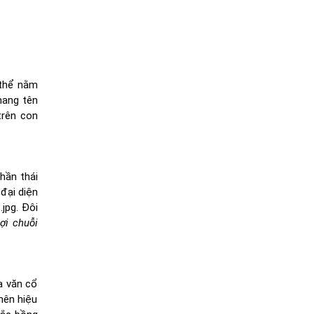
 thể nằm
mang tên
trên con
hần thái
đại diện
jpg. Đôi
ợi chuỗi
a văn cổ
nên hiệu