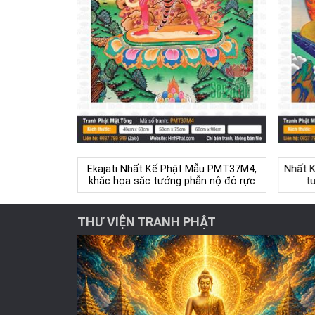
Ekajati Nhất Kế Phật Mẫu PMT37M4,
Nhất K
khắc họa sắc tướng phẫn nộ đỏ rực
t
THƯ VIỆN TRANH PHẬT