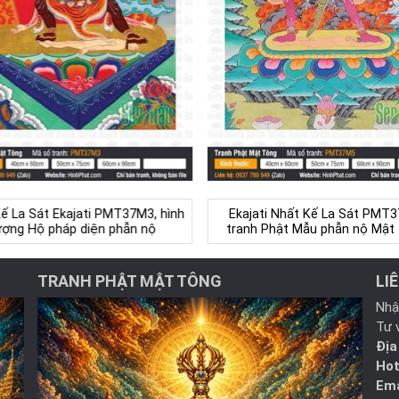
ế La Sát Ekajati PMT37M3, hình
Ekajati Nhất Kế La Sát PMT
ượng Hộ pháp diện phẫn nộ
tranh Phật Mẫu phẫn nộ Mật
TRANH PHẬT MẬT TÔNG
LI
Nhậ
Tư 
Địa
Hot
Ema