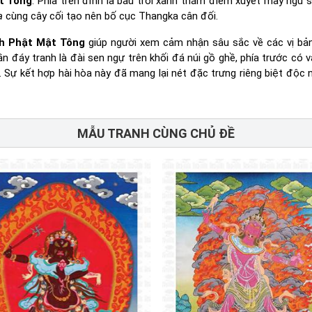
t Tông
. Phía trên đỉnh là bầu trời xanh thẳm điểm xuyết mây ngũ 
a
cùng cây cối tạo nên bố cục Thangka cân đối.
h Phật Mật Tông
giúp người xem cảm nhận sâu sắc về các vị bả
 đáy tranh là đài sen ngự trên khối đá núi gồ ghề, phía trước có 
. Sự kết hợp hài hòa này đã mang lại nét đặc trưng riêng biệt độc 
MẪU TRANH CÙNG CHỦ ĐỀ