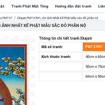
hật
Tranh Phật Mật Tông
Hướng dẫn đặt tranh
Liê
Mẫu PMT37
Ekajati PMT37M1, tôn ảnh Nhất Kế Phật Mẫu sắc đỏ phẫn nộ
 ẢNH NHẤT KẾ PHẬT MẪU SẮC ĐỎ PHẪN NỘ
Thông tin chi tiết tranh
Ekajati
PMT37M1
Mã số tranh:
Kích thước tranh:
40cm x 60c
50cm x 75c
60cm x 90c