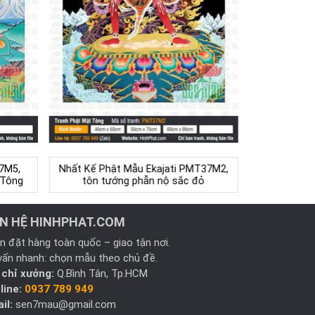
37M5,
Nhất Kế Phật Mẫu Ekajati PMT37M2,
 Tông
tôn tướng phẫn nộ sắc đỏ
ÊN HỆ HINHPHAT.COM
n đặt hàng toàn quốc – giao tận nơi.
vấn nhanh: chọn mẫu theo chủ đề.
 chỉ xưởng:
Q.Bình Tân, Tp.HCM
line:
0937 789 949
il:
sen7mau@gmail.com