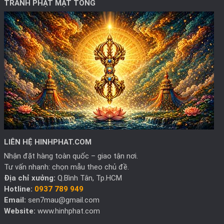
TRANH PHẬT MẬT TÔNG
LIÊN HỆ HINHPHAT.COM
Nhận đặt hàng toàn quốc – giao tận nơi.
Tư vấn nhanh: chọn mẫu theo chủ đề.
Địa chỉ xưởng:
Q.Bình Tân, Tp.HCM
Hotline:
0937 789 949
Email:
sen7mau@gmail.com
Website:
www.hinhphat.com