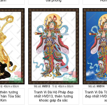
xanh
oai phong
Hồn
thiên tướng
Tranh Vi Đà Hộ Pháp đẹp
Tranh Vi Đà T
Thân Tỏa Sắc
nhất HVD13, thiên tướng
đẹp nhất HVD1
 Kim
khoác giáp đa sắc
x