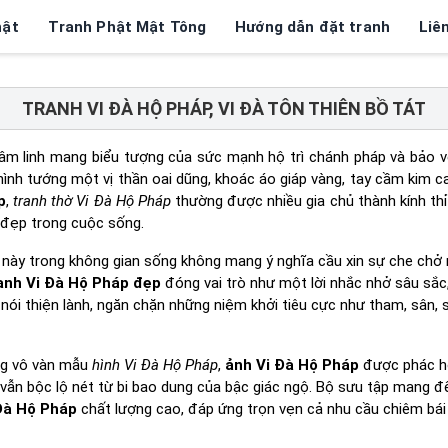
hật
Tranh Phật Mật Tông
Hướng dẫn đặt tranh
Liê
TRANH VI ĐÀ HỘ PHÁP, VI ĐÀ TÔN THIÊN BỒ TÁT
âm linh mang biểu tượng của sức mạnh hộ trì chánh pháp và bảo vệ
hình tướng một vị thần oai dũng, khoác áo giáp vàng, tay cầm kim 
p
,
tranh thờ Vi Đà Hộ Pháp
thường được nhiều gia chủ thành kính thỉ
t đẹp trong cuộc sống.
h này trong không gian sống không mang ý nghĩa cầu xin sự che chở
anh Vi Đà Hộ Pháp đẹp
đóng vai trò như một lời nhắc nhở sâu sắc,
i nói thiện lành, ngăn chặn những niệm khởi tiêu cực như tham, sân, 
ng vô vàn mẫu
hình Vi Đà Hộ Pháp
,
ảnh Vi Đà Hộ Pháp
được phác họ
ng vẫn bộc lộ nét từ bi bao dung của bậc giác ngộ. Bộ sưu tập mang
Đà Hộ Pháp
chất lượng cao, đáp ứng trọn vẹn cả nhu cầu chiêm bá