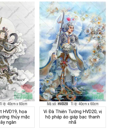
át HVD19, họa
Vi Đà Thiên Tướng HVD20, vị
tướng thủy mặc
hộ pháp áo giáp bạc thanh
mây ngàn
nhã