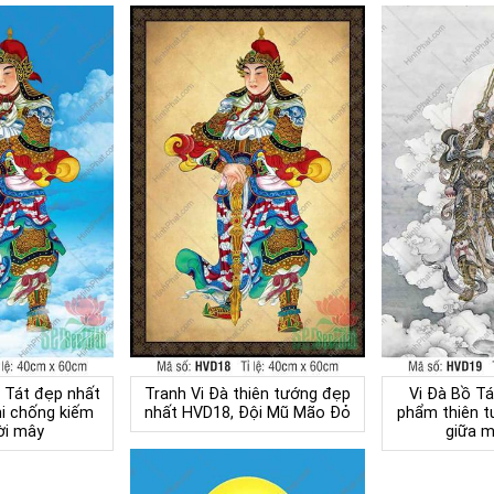
 Tát đẹp nhất
Tranh Vi Đà thiên tướng đẹp
Vi Đà Bồ T
i chống kiếm
nhất HVD18, Đội Mũ Mão Đỏ
phẩm thiên 
ời mây
giữa 