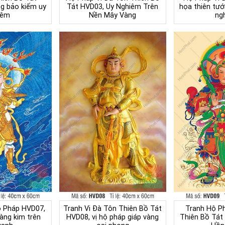
g bảo kiếm uy
Tát HVD03, Uy Nghiêm Trên
họa thiên tư
iêm
Nền Mây Vàng
ng
ộ Pháp HVD07,
Tranh Vi Đà Tôn Thiên Bồ Tát
Tranh Hộ P
àng kim trên
HVD08, vị hộ pháp giáp vàng
Thiên Bồ Tát