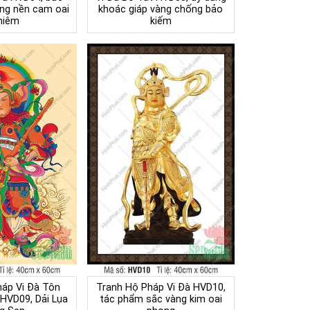
ớng nền cam oai
khoác giáp vàng chống bảo
hiêm
kiếm
háp Vi Đà Tôn
Tranh Hộ Pháp Vi Đà HVD10,
 HVD09, Dải Lụa
tác phẩm sắc vàng kim oai