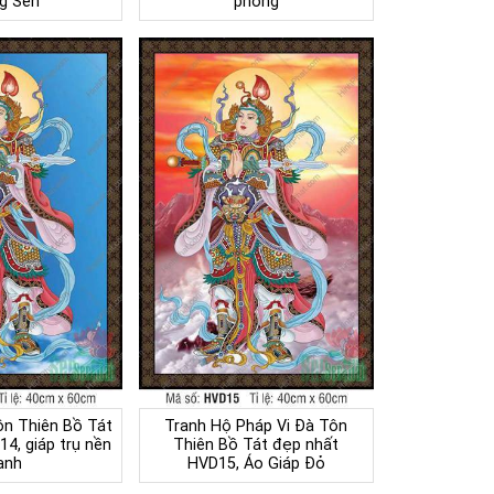
g Sen
phong
ôn Thiên Bồ Tát
Tranh Hộ Pháp Vi Đà Tôn
4, giáp trụ nền
Thiên Bồ Tát đẹp nhất
anh
HVD15, Áo Giáp Đỏ