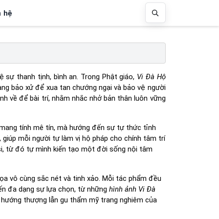
n hệ
 sự thanh tịnh, bình an. Trong Phật giáo,
Vi Đà Hộ
cang bảo xử để xua tan chướng ngại và bảo vệ người
nh về để bài trí, nhằm nhắc nhở bản thân luôn vững
 mang tính mê tín, mà hướng đến sự tự thức tỉnh
 giúp mỗi người tự làm vị hộ pháp cho chính tâm trí
si, từ đó tự mình kiến tạo một đời sống nội tâm
a vô cùng sắc nét và tinh xảo. Mỗi tác phẩm đều
 đến đa dạng sự lựa chọn, từ những
hình ảnh Vi Đà
i hướng thượng lẫn gu thẩm mỹ trang nghiêm của