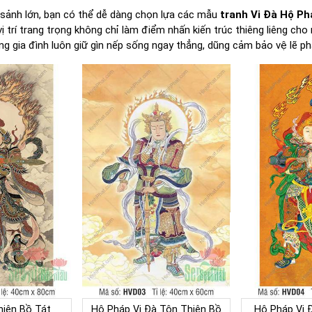
 sảnh lớn, bạn có thể dễ dàng chọn lựa các mẫu
tranh Vi Đà Hộ Ph
ị trí trang trọng không chỉ làm điểm nhấn kiến trúc thiêng liêng cho
ng gia đình luôn giữ gìn nếp sống ngay thẳng, dũng cảm bảo vệ lẽ p
hiên Bồ Tát
Hộ Pháp Vi Đà Tôn Thiên Bồ
Hộ Pháp Vi 