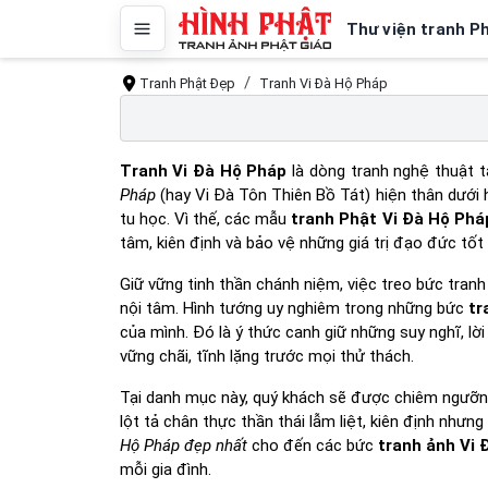
Thư viện tranh P
Tranh Phật Đẹp
Tranh Vi Đà Hộ Pháp
Tranh Vi Đà Hộ Pháp
là dòng tranh nghệ thuật t
Pháp
(hay Vi Đà Tôn Thiên Bồ Tát) hiện thân dưới 
tu học. Vì thế, các mẫu
tranh Phật Vi Đà Hộ Phá
tâm, kiên định và bảo vệ những giá trị đạo đức tố
Giữ vững tinh thần chánh niệm, việc treo bức tran
nội tâm. Hình tướng uy nghiêm trong những bức
tr
của mình. Đó là ý thức canh giữ những suy nghĩ, lờ
vững chãi, tĩnh lặng trước mọi thử thách.
Tại danh mục này, quý khách sẽ được chiêm ngưỡ
lột tả chân thực thần thái lẫm liệt, kiên định như
Hộ Pháp đẹp nhất
cho đến các bức
tranh ảnh Vi 
mỗi gia đình.