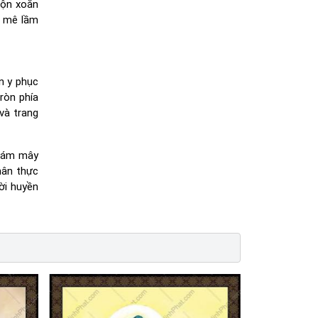
uộn xoắn
i mê lầm
n y phục
tròn phía
và trang
 đám mây
hân thực
ời huyền