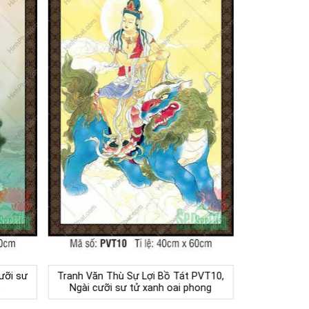
ưỡi sư
Tranh Văn Thù Sự Lợi Bồ Tát PVT10,
ệ
Ngài cưỡi sư tử xanh oai phong