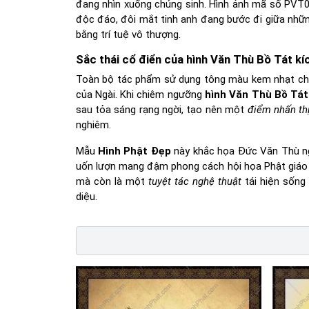
đang nhìn xuống chúng sinh. Hình ảnh mã số PVT06
độc đáo, đôi mắt tinh anh đang bước đi giữa nhữ
bằng trí tuệ vô thượng.
Sắc thái cổ điển của hình Văn Thù Bồ Tát kí
Toàn bộ tác phẩm sử dụng tông màu kem nhạt chủ 
của Ngài. Khi chiêm ngưỡng
hình Văn Thù Bồ Tát
sau tỏa sáng rạng ngời, tạo nên một
điểm nhấn th
nghiêm.
Mẫu
Hình Phật Đẹp
này khắc họa Đức Văn Thù ng
uốn lượn mang đậm phong cách hội họa Phật giáo
mà còn là một
tuyệt tác nghệ thuật
tái hiện sống 
diệu.