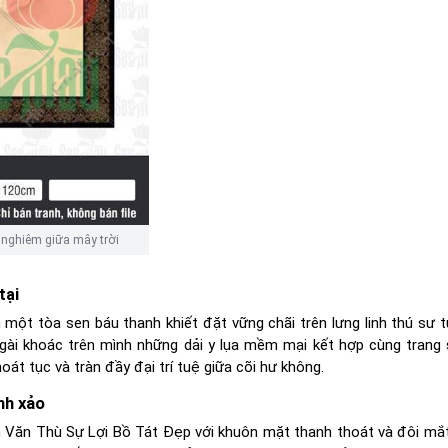
 nghiêm giữa mây trời
tại
n một tòa sen báu thanh khiết đặt vững chãi trên lưng linh thú sư t
gài khoác trên mình những dải y lụa mềm mại kết hợp cùng trang
hoát tục và tràn đầy đại trí tuệ giữa cõi hư không.
nh xảo
h Văn Thù Sự Lợi Bồ Tát Đẹp với khuôn mặt thanh thoát và đôi mắt