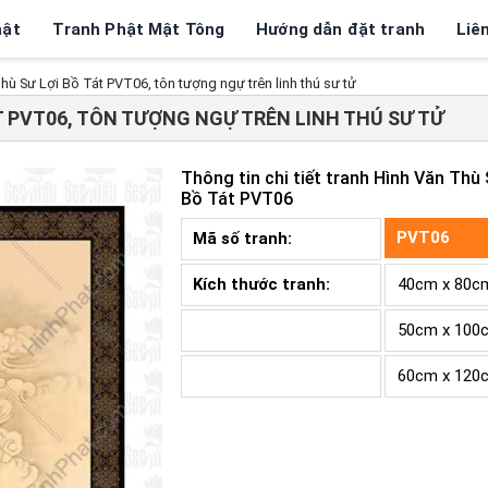
hật
Tranh Phật Mật Tông
Hướng dẫn đặt tranh
Liê
hù Sư Lợi Bồ Tát PVT06, tôn tượng ngự trên linh thú sư tử
T PVT06, TÔN TƯỢNG NGỰ TRÊN LINH THÚ SƯ TỬ
Thông tin chi tiết tranh
Hình Văn Thù 
Bồ Tát PVT06
PVT06
Mã số tranh:
Kích thước tranh:
40cm x 80c
50cm x 100
60cm x 120