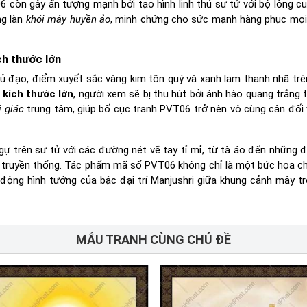
 còn gây ấn tượng mạnh bởi tạo hình linh thú sư tử với bộ lông c
ng làn
khói mây huyền ảo
, minh chứng cho sức mạnh hàng phục mọ
ch thước lớn
đạo, điểm xuyết sắc vàng kim tôn quý và xanh lam thanh nhã trê
 kích thước lớn
, người xem sẽ bị thu hút bởi ánh hào quang trắng 
ị giác
trung tâm, giúp bố cục tranh PVT06 trở nên vô cùng cân đối 
ự trên sư tử với các đường nét vẽ tay tỉ mỉ, từ tà áo đến những
 truyền thống. Tác phẩm mã số PVT06 không chỉ là một bức họa c
động hình tướng của bậc đại trí Manjushri giữa khung cảnh mây tr
MẪU TRANH CÙNG CHỦ ĐỀ