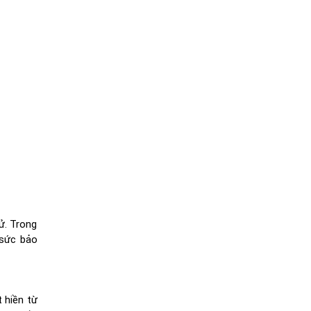
ử. Trong
 sức bảo
 hiền từ