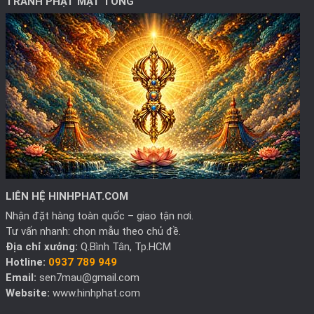
TRANH PHẬT MẬT TÔNG
LIÊN HỆ HINHPHAT.COM
Nhận đặt hàng toàn quốc – giao tận nơi.
Tư vấn nhanh: chọn mẫu theo chủ đề.
Địa chỉ xưởng:
Q.Bình Tân, Tp.HCM
Hotline:
0937 789 949
Email:
sen7mau@gmail.com
Website:
www.hinhphat.com