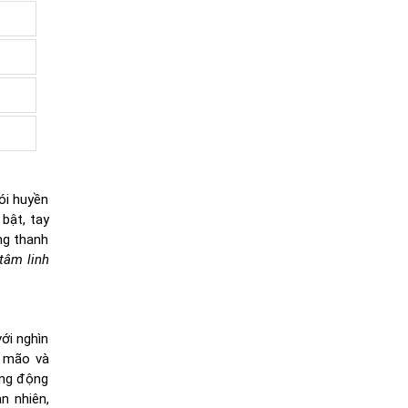
ói huyền
bật, tay
ng thanh
 tâm linh
ới nghìn
ũ mão và
ống động
n nhiên,