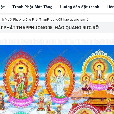
hật
Tranh Phật Mật Tông
Hướng dẫn đặt tranh
Liê
anh Mười Phương Chư Phật ThapPhuong05, hào quang rực rỡ
Ư PHẬT THAPPHUONG05, HÀO QUANG RỰC RỠ