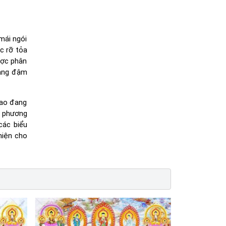
mái ngói
c rỡ tỏa
ược phân
ang đậm
cao đang
i phương
các biểu
hiện cho