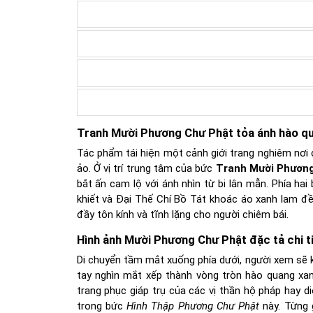
Tranh Mười Phương Chư Phật tỏa ánh hào q
Tác phẩm tái hiện một cảnh giới trang nghiêm nơi 
ảo. Ở vị trí trung tâm của bức
Tranh Mười Phươn
bắt ấn cam lộ với ánh nhìn từ bi lân mẫn. Phía h
khiết và Đại Thế Chí Bồ Tát khoác áo xanh lam đ
đầy tôn kính và tĩnh lặng cho người chiêm bái.
Hình ảnh Mười Phương Chư Phật đặc tả chi t
Di chuyển tầm mắt xuống phía dưới, người xem sẽ 
tay nghìn mắt xếp thành vòng tròn hào quang xa
trang phục giáp trụ của các vị thần hộ pháp hay 
trong bức
Hình Thập Phương Chư Phật
này. Từng