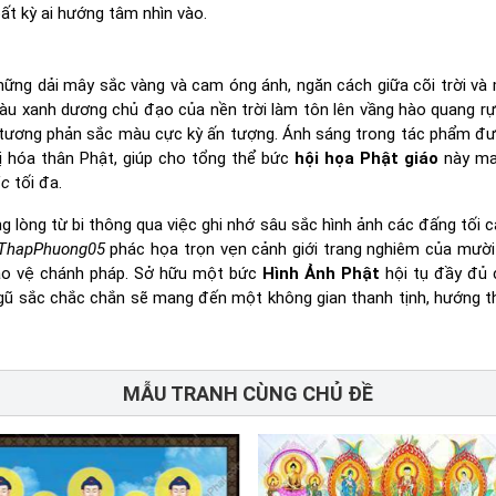
bất kỳ ai hướng tâm nhìn vào.
hững dải mây sắc vàng và cam óng ánh, ngăn cách giữa cõi trời và 
àu xanh dương chủ đạo của nền trời làm tôn lên vầng hào quang rự
ự tương phản sắc màu cực kỳ ấn tượng. Ánh sáng trong tác phẩm đ
ị hóa thân Phật, giúp cho tổng thể bức
hội họa Phật giáo
này m
ác
tối đa.
g lòng từ bi thông qua việc ghi nhớ sâu sắc hình ảnh các đấng tối 
ThapPhuong05
phác họa trọn vẹn cảnh giới trang nghiêm của mườ
 bảo vệ chánh pháp. Sở hữu một bức
Hình Ảnh Phật
hội tụ đầy đủ 
ngũ sắc chắc chắn sẽ mang đến một không gian thanh tịnh, hướng t
MẪU TRANH CÙNG CHỦ ĐỀ