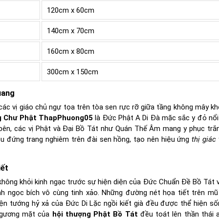
120cm x 60cm
140cm x 70cm
160cm x 80cm
300cm x 150cm
uang
các vị giáo chủ ngự tọa trên tòa sen rực rỡ giữa tầng không mây kh
g Chư Phật ThapPhuong05
là Đức Phật A Di Đà mặc sắc y đỏ nổi 
ai bên, các vị Phật và Đại Bồ Tát như Quán Thế Âm mang y phục trắ
ều đứng trang nghiêm trên đài sen hồng, tạo nên hiệu ứng
thị giác
iết
không khỏi kinh ngạc trước sự hiện diện của Đức Chuẩn Đề Bồ Tát v
nh ngọc bích vô cùng tinh xảo. Những đường nét họa tiết trên m
diện tướng hỷ xả của Đức Di Lặc ngồi kiết già đều được thể hiện s
 gương mặt của
hội thượng Phật Bồ Tát
đều toát lên thần thái a