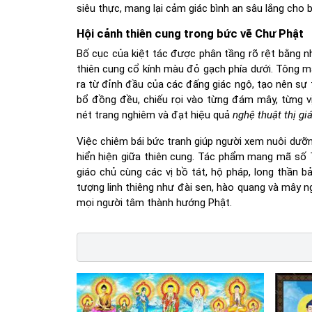
siêu thực, mang lại cảm giác bình an sâu lắng cho 
Hội cảnh thiên cung trong bức vẽ Chư Phật
Bố cục của kiệt tác được phân tầng rõ rệt bằng n
thiên cung cổ kính màu đỏ gạch phía dưới. Tông m
ra từ đỉnh đầu của các đấng giác ngộ, tạo nên s
bổ đồng đều, chiếu rọi vào từng đám mây, từng v
nét trang nghiêm và đạt hiệu quả
nghệ thuật thị gi
Việc chiêm bái bức tranh giúp người xem nuôi dưỡn
hiển hiện giữa thiên cung. Tác phẩm mang mã số
giáo chủ cùng các vị bồ tát, hộ pháp, long thần
tượng linh thiêng như đài sen, hào quang và mây 
mọi người tâm thành hướng Phật.