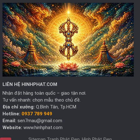
LIÊN HỆ HINHPHAT.COM
Nhận đặt hàng toàn quốc – giao tận nơi.
Tư vấn nhanh: chọn mẫu theo chủ đề.
Địa chỉ xưởng:
Q.Bình Tân, Tp.HCM
Hotline:
0937 789 949
Email:
sen7mau@gmail.com
Website:
www.hinhphat.com
Sitemap Tranh Phật Đẹp, Hình Phật Đẹp