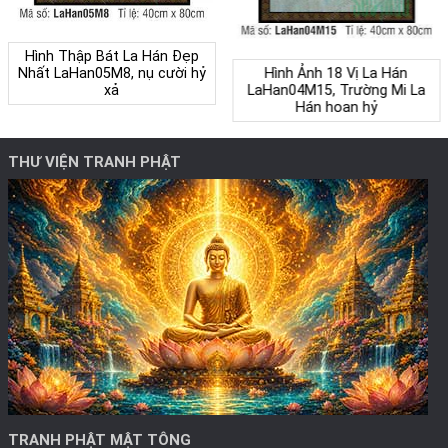
Hình Thập Bát La Hán Đẹp
Nhất LaHan05M8, nụ cười hỷ
Hình Ảnh 18 Vị La Hán
xả
LaHan04M15, Trường Mi La
Hán hoan hỷ
THƯ VIỆN TRANH PHẬT
TRANH PHẬT MẬT TÔNG