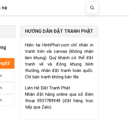
n hệ
HƯỚNG DẪN ĐẶT TRANH PHẬT
Hiện tại HinhPhat.com chỉ nhận in
ợng
tranh trên vải canvas (không nhận
làm khung). Quý khách có thể đặt
ng02
tranh về và đóng khung bình
thường, nhận đặt tranh toàn quốc.
m
Chỉ bán tranh không bán file.
Liên Hệ Đặt Tranh Phật
m
Nhận đặt hàng online qua số điện
m
thoại 0937789949 (đặt hàng trực
tiếp qua Zalo)