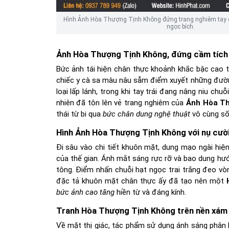
Hình Ảnh Hòa Thượng Tịnh Không đứng trang nghiêm tay c
ngọc bích.
Ảnh Hòa Thượng Tịnh Không, đứng cầm tích
Bức ảnh tái hiện chân thực khoảnh khắc bậc cao t
chiếc y cà sa màu nâu sẫm điểm xuyết những đường
loại lấp lánh, trong khi tay trái đang nâng niu c
nhiên đã tôn lên vẻ trang nghiêm của
Ảnh Hòa Th
thái từ bi qua
bức chân dung nghệ thuật
vô cùng số
Hình Ảnh Hòa Thượng Tịnh Không với nụ cười
Đi sâu vào chi tiết khuôn mặt, dung mạo ngài hiệ
của thế gian. Ánh mắt sáng rực rỡ và bao dung hướn
tông. Điểm nhấn chuỗi hạt ngọc trai trắng đeo v
đặc tả khuôn mặt chân thực ấy đã tạo nên một
bức ảnh cao tăng
hiền từ và đáng kính.
Tranh Hòa Thượng Tịnh Không trên nền xám 
Về mặt thị giác, tác phẩm sử dụng ánh sáng phân