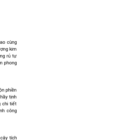
tao cùng
ượng kim
ng rủ tự
ẹn phong
ộn phiền
hầy tịnh
chi tiết
ành công
cây tích