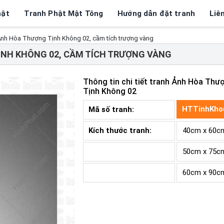
hật
Tranh Phật Mật Tông
Hướng dẫn đặt tranh
Liê
nh Hòa Thượng Tịnh Không 02, cầm tích trượng vàng
NH KHÔNG 02, CẦM TÍCH TRƯỢNG VÀNG
Thông tin chi tiết tranh
Ảnh Hòa Thư
Tịnh Không 02
HTTinhKho
Mã số tranh:
Kích thước tranh:
40cm x 60c
50cm x 75c
60cm x 90c