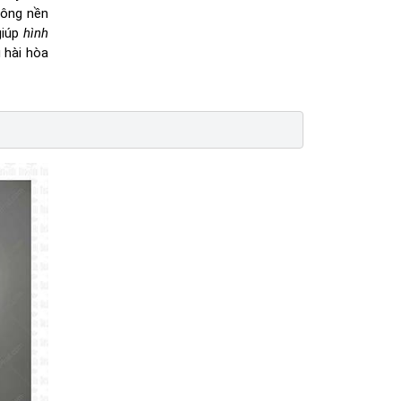
hông nền
giúp
hình
 hài hòa