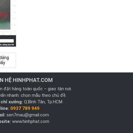
dáng
iấy
ÊN HỆ HINHPHAT.COM
n đặt hàng toàn quốc – giao tận nơi.
vấn nhanh: chọn mẫu theo chủ đề.
 chỉ xưởng:
Q.Bình Tân, Tp.HCM
line:
0937 789 949
il:
sen7mau@gmail.com
site:
www.hinhphat.com