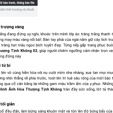
ầm tích trượng và chuỗi
 trượng vàng
ăng đang đứng uy nghi, khoác trên mình lớp áo tràng trắng thanh 
 may màu vàng nổi bật. Bàn tay phải của ngài nắm giữ cây tích tr
huỗi tràng hạt màu ngọc bích tuyệt đẹp. Từng nếp gấp trang phục buô
ượng Tịnh Không 02
, giúp người chiêm ngưỡng cảm nhận trọn v
ng động này.
 từ bi
n lên vô cùng hiền hòa với nụ cười mỉm nhẹ nhàng, xua tan mọi mu
g nhìn thẳng về phía trước, toát lên trí tuệ sâu rộng của một bậc t
òng qua cổ cân bằng lại những gam màu trầm ấm của y phục. Những 
Hình Ảnh Hòa Thượng Tịnh Không
tràn đầy sức sống, lột tả th
tối giản
 bổ đều đặn, làm bừng sáng khuôn mặt và tôn lên độ bóng bẩy của 