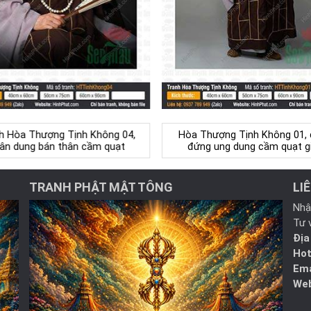
h Hòa Thượng Tịnh Không 04,
Hòa Thượng Tịnh Không 01, 
ân dung bán thân cầm quạt
đứng ung dung cầm quạt g
TRANH PHẬT MẬT TÔNG
LI
Nhậ
Tư 
Địa
Hot
Ema
Web