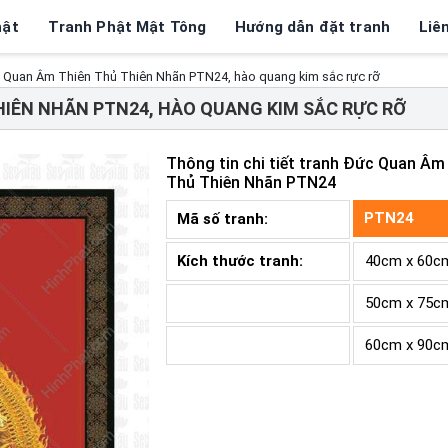
hật
Tranh Phật Mật Tông
Hướng dẫn đặt tranh
Liê
 Quan Âm Thiên Thủ Thiên Nhãn PTN24, hào quang kim sắc rực rỡ
HIÊN NHÃN PTN24, HÀO QUANG KIM SẮC RỰC RỠ
Thông tin chi tiết tranh
Đức Quan Âm 
Thủ Thiên Nhãn PTN24
PTN24
Mã số tranh:
Kích thước tranh:
40cm x 60c
50cm x 75c
60cm x 90c