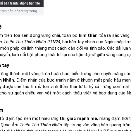
rên nền đỏ trang trọng.
ỡ
m trên tòa sen đồng vững chãi, toàn bộ
kim thân
tỏa ra sắc vàng
 Thiên Thủ Thiên Nhãn PTN24
, hai bàn tay chính của Ngài chắp tr
 món pháp khí linh thiêng một cách cân đối và tinh xảo. Các dải lụa
ển, làm nổi bật phong thái tự tại của bậc đại sĩ giữa vầng sáng rạ
 tay
 rộng thành một vòng tròn hoàn hảo, biểu trưng cho quyền năng cứ
ên Nhãn
. Điểm nhấn của bức tranh nằm ở khuôn mặt phúc hậu man
g
được chế tác tỉ mỉ, tôn vinh thần thái từ bi hỷ xả. Từng con mắt
cho sự quán chiếu vạn vật một cách thấu triệt và bao dung của N
êm
n đỏ đậm tạo nên một hiệu ứng
thị giác mạnh mẽ
, mang đậm hơi 
 Quan Âm Thiên Thủ Thiên Nhãn
tập trung vào vầng hào quang tròn 