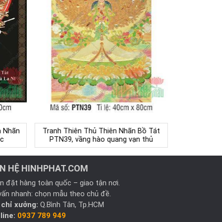
n Nhãn
Tranh Thiên Thủ Thiên Nhãn Bồ Tát
c
PTN39, vầng hào quang vạn thủ
ÊN HỆ HINHPHAT.COM
n đặt hàng toàn quốc – giao tận nơi.
vấn nhanh: chọn mẫu theo chủ đề.
 chỉ xưởng:
Q.Bình Tân, Tp.HCM
line:
0937 789 949