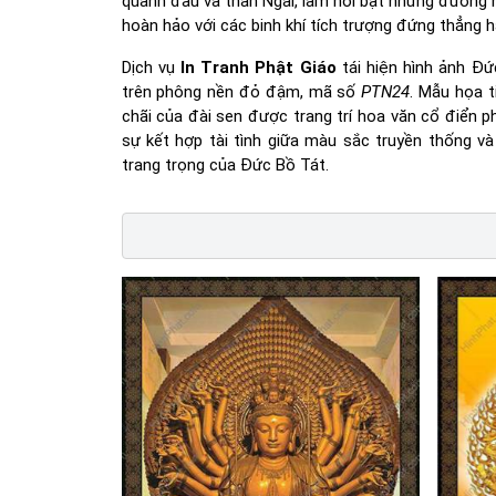
quanh đầu và thân Ngài, làm nổi bật những đường né
hoàn hảo với các binh khí tích trượng đứng thẳng ha
Dịch vụ
In Tranh Phật Giáo
tái hiện hình ảnh Đ
trên phông nền đỏ đậm, mã số
PTN24
. Mẫu họa t
chãi của đài sen được trang trí hoa văn cổ điển 
sự kết hợp tài tình giữa màu sắc truyền thống v
trang trọng của Đức Bồ Tát.