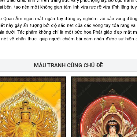
t điêu khắc tinh vi trên trang sức và y phục lộng lẫy. Bố cục tranh
i bên, tạo nên một không gian tâm linh vừa rực rỡ vừa tĩnh lặng tuy
ức Quan Âm ngàn mắt ngàn tay đứng uy nghiêm với sắc vàng đồng
iết này gây ấn tượng bởi độ sắc nét của các vòng tay tỏa rạng và
phía dưới. Tác phẩm không chỉ là một bức họa Phật giáo đẹp mắt m
à nét vẽ chân thực, giúp người chiêm bái cảm nhận được sự hiện 
MẪU TRANH CÙNG CHỦ ĐỀ