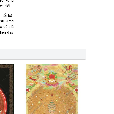
 đối xứng
ệt đối.
 nổi bật
 sự vững
à còn là
diện đầy