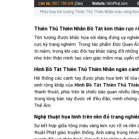
Phác họa tôn tượng Thiên Thủ Thiên Nhãn màu vàng kim t
Thiên Thủ Thiên Nhãn Bồ Tát kim thân rực r
Tôn tượng được khắc họa với dáng đứng uy nghiê
cực kỳ trang nghiêm. Trong tác phẩm
Đức Quan Âm
trì niệm, trong khi các đôi tay khác nâng đỡ những
nhẹ trên thân mình tạo cảm giác mềm mại, uyển chuy
Hình Bồ Tát Thiên Thủ Thiên Nhãn ngàn cánh
Hệ thống các cánh tay được phác họa tinh tế tỏa
sinh rộng khắp của
Hình Bồ Tát Thiên Thủ Thi
thanh thoát, phía trên là chiếc
bảo quan nhiều tần
trong lòng bàn tay được vẽ đều đặn, minh chứng 
Thế Âm.
Nghệ thuật họa hình trên nền đỏ trang nghi
Sự kết hợp giữa tông màu vàng kim rực rỡ và nề
thuật Phật giáo truyền thống. Ánh sáng trong
Hình