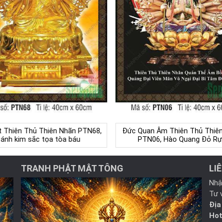
t Thiên Thủ Thiên Nhãn PTN68,
Đức Quan Âm Thiên Thủ Thiê
ánh kim sắc tọa tòa báu
PTN06, Hào Quang Đỏ Rự
TRANH PHẬT MẬT TÔNG
LI
Nhậ
Tư 
Địa
Hot