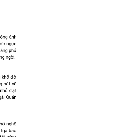
 óng ánh
ước ngực
 vàng phủ
ng ngời.
u khổ độ
g nét vẽ
 nhỏ đặt
gài Quán
thở nghệ
trịa bao