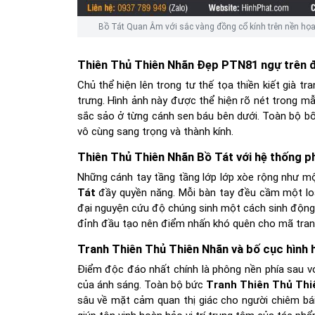
Bồ Tát Quan Âm với sắc vàng đồng cổ kính trên nền họa 
Thiên Thủ Thiên Nhãn Đẹp PTN81 ngự trên đ
Chủ thể hiện lên trong tư thế tọa thiền kiết già
trưng. Hình ảnh này được thể hiện rõ nét trong m
sắc sảo ở từng cánh sen báu bên dưới. Toàn bộ bố
vô cùng sang trọng và thành kính.
Thiên Thủ Thiên Nhãn Bồ Tát với hệ thống p
Những cánh tay tầng tầng lớp lớp xòe rộng như m
Tát
đầy quyền năng. Mỗi bàn tay đều cầm một loại 
đại nguyện cứu độ chúng sinh một cách sinh động.
đỉnh đầu tạo nên điểm nhấn khó quên cho mã tr
Tranh Thiên Thủ Thiên Nhãn và bố cục hình h
Điểm độc đáo nhất chính là phông nền phía sau vớ
của ánh sáng. Toàn bộ bức
Tranh Thiên Thủ Thi
sâu về mặt cảm quan thị giác cho người chiêm bá