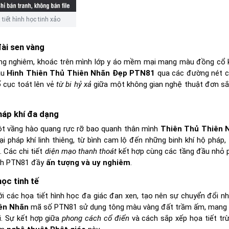
tiết hình học tinh xảo
ài sen vàng
 trang nghiêm, khoác trên mình lớp y áo mềm mại mang màu đồng cổ 
ẫu
Hình Thiên Thủ Thiên Nhãn Đẹp PTN81
qua các đường nét 
 cục toát lên vẻ
từ bi hỷ xả
giữa một không gian nghệ thuật đơn s
háp khí đa dạng
ột vầng hào quang rực rỡ bao quanh thân mình
Thiên Thủ Thiên 
pháp khí linh thiêng, từ bình cam lộ đến những binh khí hộ pháp, 
 Các chi tiết
diện mạo thanh thoát
kết hợp cùng các tầng đầu nhỏ p
anh PTN81 đầy
ấn tượng và uy nghiêm
.
ọc tinh tế
i các họa tiết hình học đa giác đan xen, tạo nên sự chuyển đổi n
ên Nhãn
mã số PTN81 sử dụng tông màu vàng đất trầm ấm, mang l
i. Sự kết hợp giữa
phong cách cổ điển
và cách sắp xếp họa tiết tr