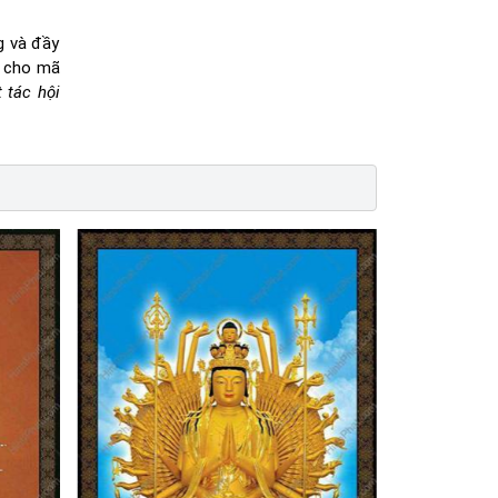
g và đầy
i cho mã
t tác hội