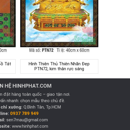
Bồ Tát
Hình Thiên Thủ Thiên Nhãn Đẹp
PTN72, kim thân rực sáng
ÊN HỆ HINHPHAT.COM
n đặt hàng toàn quốc – giao tận nơi.
vấn nhanh: chọn mẫu theo chủ đề.
 chỉ xưởng:
Q.Bình Tân, Tp.HCM
line:
0937 789 949
il:
sen7mau@gmail.com
site:
www.hinhphat.com