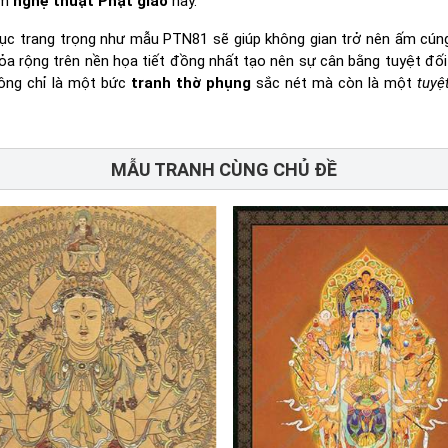
ẩm
nghệ thuật Phật giáo
này.
ục trang trọng như mẫu PTN81 sẽ giúp không gian trở nên ấm cún
tỏa rộng trên nền họa tiết đồng nhất tạo nên sự cân bằng tuyệt đố
ông chỉ là một bức
tranh thờ phụng
sắc nét mà còn là một
tuyệ
MẪU TRANH CÙNG CHỦ ĐỀ