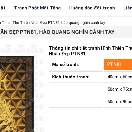
hật
Tranh Phật Mật Tông
Hướng dẫn đặt tranh
Liê
h Thiên Thủ Thiên Nhãn Đẹp PTN81, hào quang nghìn cánh tay
HÃN ĐẸP PTN81, HÀO QUANG NGHÌN CÁNH TAY
Thông tin chi tiết tranh
Hình Thiên Th
Nhãn Đẹp PTN81
PTN81
Mã số tranh:
Kích thước tranh:
40cm x 60c
50cm x 75c
60cm x 90c