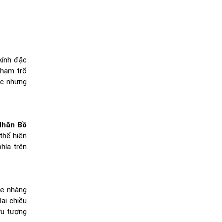
kính đặc
chạm trổ
ắc nhưng
Nhãn Bồ
thể hiện
hía trên
hẹ nhàng
ại chiều
ừu tượng