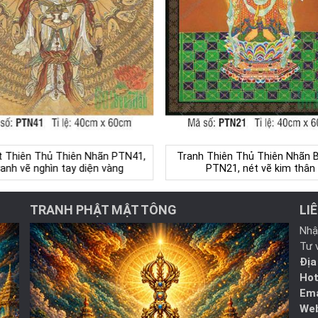
t Thiên Thủ Thiên Nhãn PTN41,
Tranh Thiên Thủ Thiên Nhãn 
ranh vẽ nghìn tay diện vàng
PTN21, nét vẽ kim thân
TRANH PHẬT MẬT TÔNG
LI
Nhậ
Tư 
Địa
Hot
Ema
Web