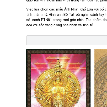
giúp tôn vinh hoàn hảo vị trí trung tâm của tác ph
Việc lựa chọn các mẫu Ảnh Phật Khổ Lớn với bố c
tính thẩm mỹ. Hình ảnh Bồ Tát với nghìn cánh tay 
số tranh PTN81 trong mọi góc nhìn. Tác phẩm kh
họa
với sắc vàng đồng nhã nhặn và tinh tế.