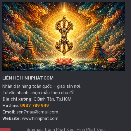
LIÊN HỆ HINHPHAT.COM
Nhận đặt hàng toàn quốc – giao tận nơi.
Tư vấn nhanh: chọn mẫu theo chủ đề.
Địa chỉ xưởng:
Q.Bình Tân, Tp.HCM
Hotline:
0937 789 949
Email:
sen7mau@gmail.com
Website:
www.hinhphat.com
Sitemap Tranh Phật Đẹp, Hình Phật Đẹp