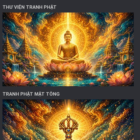
THƯ VIỆN TRANH PHẬT
TRANH PHẬT MẬT TÔNG