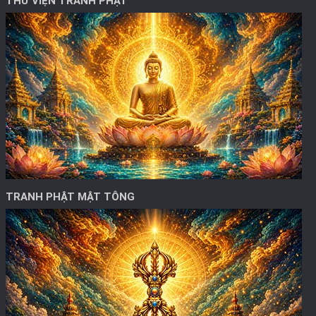
THƯ VIỆN TRANH PHẬT
TRANH PHẬT MẬT TÔNG