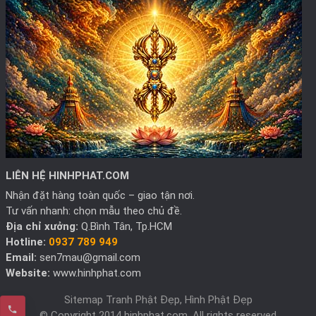
LIÊN HỆ HINHPHAT.COM
Nhận đặt hàng toàn quốc – giao tận nơi.
Tư vấn nhanh: chọn mẫu theo chủ đề.
Địa chỉ xưởng:
Q.Bình Tân, Tp.HCM
Hotline:
0937 789 949
Email:
sen7mau@gmail.com
Website:
www.hinhphat.com
Sitemap Tranh Phật Đẹp, Hình Phật Đẹp
© Copyright 2014 hinhphat.com, All rights reserved