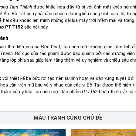
ương Tam Thánh
được khắc họa đầy từ bi với ánh mắt khép hờ nh
hế Âm Bồ Tát bên phải cầm nhành dương liễu cùng bình cam lộ, trong
ả hai đều khoác lên mình những dải lụa mây trời mềm mại và trang 
ẹp PTT152
sắc nét này.
hánh
sau thủ diện của ba Đức Phật, tạo nên một không gian tâm linh ấ
 Thánh
. Bố cục của tác phẩm được bao quanh bởi các đường viền
tầng lớp phía sau giúp làm tăng thêm vẻ uy nghiêm và chiều sâu c
t
với thiết kế ba bức rời tạo nên sự linh hoạt và cân xứng tuyệt đối
t hoa văn trên mũ báu và y phục của các vị Bồ Tát được thể hiện tỉ
ỏ thắm của y bào tạo nên một tác phẩm
PTT152
hoàn thiện về cả
MẪU TRANH CÙNG CHỦ ĐỀ