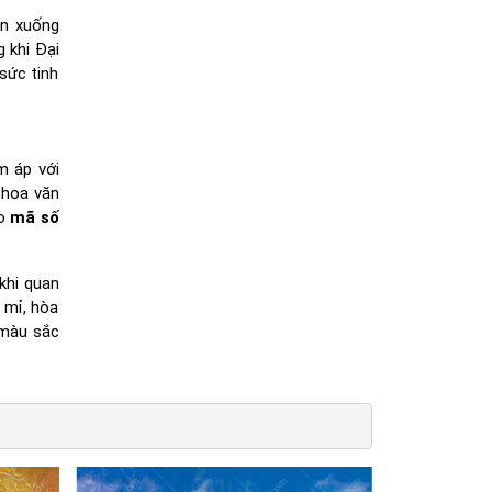
ìn xuống
 khi Đại
sức tinh
m áp với
 hoa văn
ho
mã số
 khi quan
 mỉ, hòa
 màu sắc