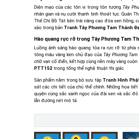
Diện mạo của các tôn vị trong tôn tượng
Tây Ph
nhân gian và nụ cười thanh tịnh thoát tục. Quán T
Thế Chí Bồ Tát bên trái nâng cao đóa sen hồng, c
xảo trong bản
Tranh Tây Phương Tam Thánh Đ
Hào quang rực rỡ trong Tây Phương Tam T
Luồng ánh sáng hào quang tỏa ra rực rỡ từ phía 
tông màu vàng kim chủ đạo của
Tây Phương Tam
chữ vạn cổ điển, kết hợp cùng nền mây vàng cuộn 
PTT152
trong tổng thể nghệ thuật thị giác.
Sản phẩm nằm trong bộ sưu tập
Tranh Hình Phậ
sát các chi tiết của chủ thể chính. Những họa tiế
quyện cùng sắc xanh ngọc của đài sen và sắc đ
lẫn đường nét mô tả.