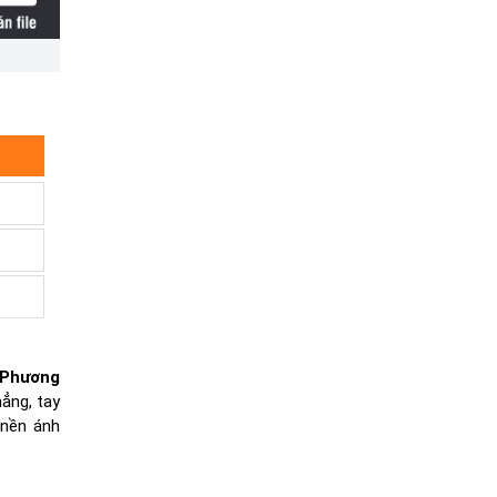
 Phương
ẳng, tay
 nền ánh