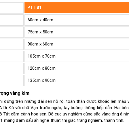
PTT81
60cm x 40cm
75cm x 50cm
90cm x 60cm
105cm x 70cm
120cm x 80cm
135cm x 90cm
ợng vàng kim
ghi đứng trên những đài sen nở rộ, toàn thân được khoác lên màu 
t A Di Đà với chữ Vạn trước ngực, tay buông thõng tiếp dẫn. Hai bên
Bồ Tát cầm cành hoa sen. Bố cục uy nghiêm cùng sắc vàng óng ả nà
81
mang đậm dấu ấn nghệ thuật thị giác trang nghiêm, thanh tịnh.