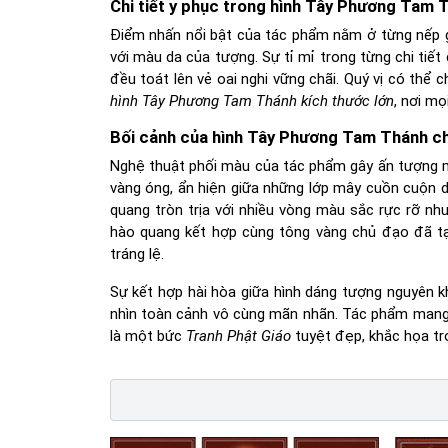
Chi tiết y phục trong hình Tây Phương Tam 
Điểm nhấn nổi bật của tác phẩm nằm ở từng nếp g
với màu da của tượng. Sự tỉ mỉ trong từng chi tiế
đều toát lên vẻ oai nghi vững chãi. Quý vị có thể
hình Tây Phương Tam Thánh kích thước lớn
, nơi mọ
Bối cảnh của hình Tây Phương Tam Thánh ch
Nghệ thuật phối màu của tác phẩm gây ấn tượng m
vàng óng, ẩn hiện giữa những lớp mây cuồn cuộn d
quang tròn trịa với nhiều vòng màu sắc rực rỡ nh
hào quang kết hợp cùng tông vàng chủ đạo đã 
tráng lệ.
Sự kết hợp hài hòa giữa hình dáng tượng nguyên k
nhìn toàn cảnh vô cùng mãn nhãn. Tác phẩm mang
là một bức
Tranh Phật Giáo
tuyệt đẹp, khắc họa trọ