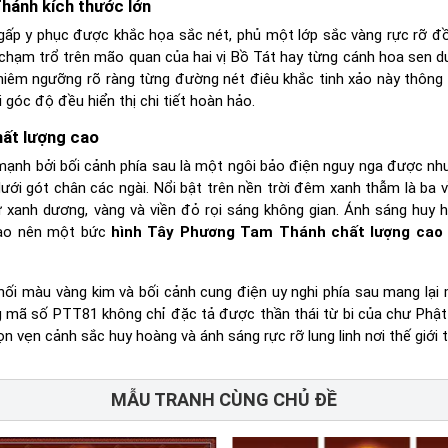
Thánh kích thước lớn
ấp y phục được khắc họa sắc nét, phủ một lớp sắc vàng rực rỡ đ
t chạm trổ trên mão quan của hai vị Bồ Tát hay từng cánh hoa sen d
 chiêm ngưỡng rõ ràng từng đường nét điêu khắc tinh xảo này thông
i góc độ đều hiển thị chi tiết hoàn hảo.
ất lượng cao
ạnh bởi bối cảnh phía sau là một ngôi bảo điện nguy nga được n
ưới gót chân các ngài. Nổi bật trên nền trời đêm xanh thẫm là ba 
ư xanh dương, vàng và viền đỏ rọi sáng không gian. Ánh sáng huy 
tạo nên một bức
hình Tây Phương Tam Thánh chất lượng cao
hối màu vàng kim và bối cảnh cung điện uy nghi phía sau mang lại
 mã số PTT81 không chỉ đặc tả được thần thái từ bi của chư Phậ
n vẹn cảnh sắc huy hoàng và ánh sáng rực rỡ lung linh nơi thế giới t
MẪU TRANH CÙNG CHỦ ĐỀ