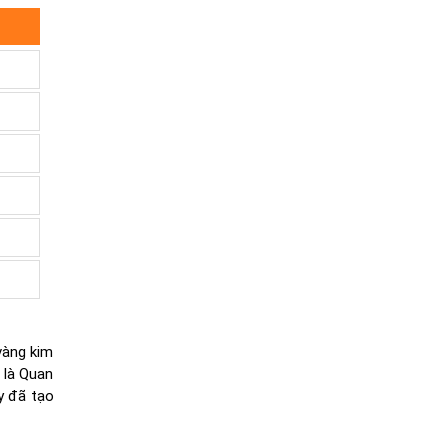
vàng kim
 là Quan
y đã tạo