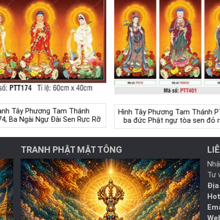
anh Tây Phương Tam Thánh
Hình Tây Phương Tam Thánh P
4, Ba Ngài Ngự Đài Sen Rực Rỡ
ba đức Phật ngự tòa sen đỏ r
TRANH PHẬT MẬT TÔNG
LI
Nhậ
Tư 
Địa
Hot
Ema
Web