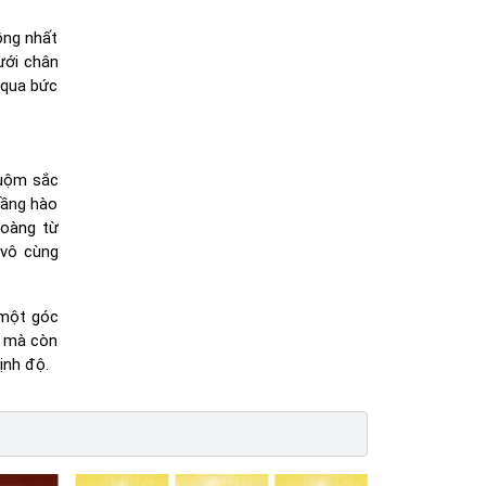
ồng nhất
ưới chân
 qua bức
huộm sắc
vầng hào
hoàng từ
vô cùng
 một góc
t mà còn
ịnh độ.