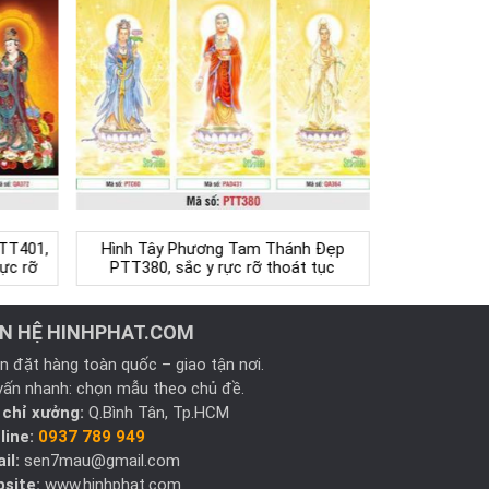
TT401,
Hình Tây Phương Tam Thánh Đẹp
ực rỡ
PTT380, sắc y rực rỡ thoát tục
ÊN HỆ HINHPHAT.COM
n đặt hàng toàn quốc – giao tận nơi.
vấn nhanh: chọn mẫu theo chủ đề.
 chỉ xưởng:
Q.Bình Tân, Tp.HCM
line:
0937 789 949
il:
sen7mau@gmail.com
site:
www.hinhphat.com