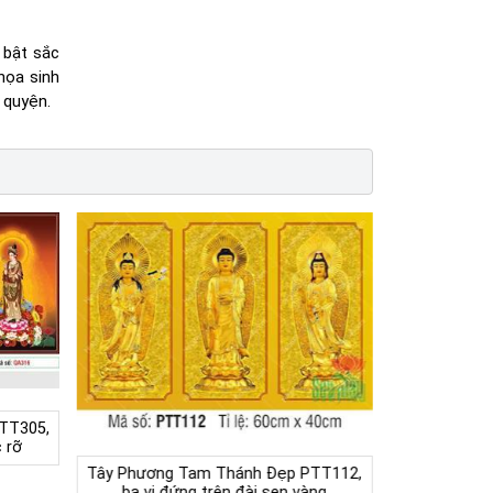
 bật sắc
họa sinh
 quyện.
TT305,
 rỡ
Tây Phương Tam Thánh Đẹp PTT112,
ba vị đứng trên đài sen vàng