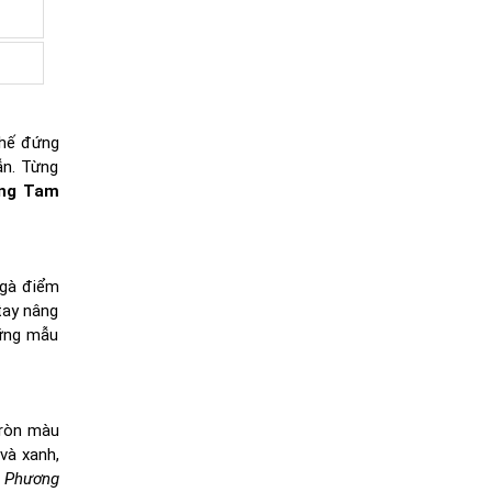
thế đứng
ẫn. Từng
ơng Tam
ngà điểm
tay nâng
hững mẫu
tròn màu
và xanh,
y Phương