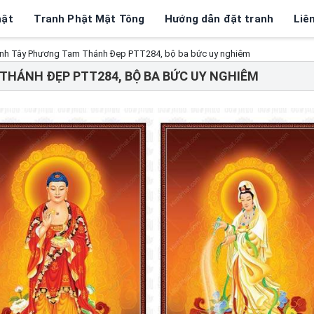
hật
Tranh Phật Mật Tông
Hướng dẫn đặt tranh
Liê
ình Tây Phương Tam Thánh Đẹp PTT284, bộ ba bức uy nghiêm
THÁNH ĐẸP PTT284, BỘ BA BỨC UY NGHIÊM