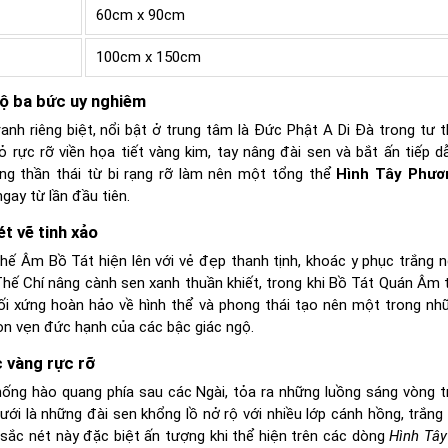
60cm x 90cm
100cm x 150cm
ộ ba bức uy nghiêm
nh riêng biệt, nổi bật ở trung tâm là Đức Phật A Di Đà trong tư 
 rực rỡ viền họa tiết vàng kim, tay nâng đài sen và bắt ấn tiếp d
g thần thái từ bi rạng rỡ làm nên một tổng thể
Hình Tây Phư
gay từ lần đầu tiên.
t vẽ tinh xảo
hế Âm Bồ Tát hiện lên với vẻ đẹp thanh tịnh, khoác y phục trắng 
Thế Chí nâng cành sen xanh thuần khiết, trong khi Bồ Tát Quán Âm 
đối xứng hoàn hảo về hình thể và phong thái tạo nên một trong n
rọn vẹn đức hạnh của các bậc giác ngộ.
 vàng rực rỡ
hống hào quang phía sau các Ngài, tỏa ra những luồng sáng vòng 
i là những đài sen khổng lồ nở rộ với nhiều lớp cánh hồng, trắng 
 sắc nét này đặc biệt ấn tượng khi thể hiện trên các dòng
Hình Tâ