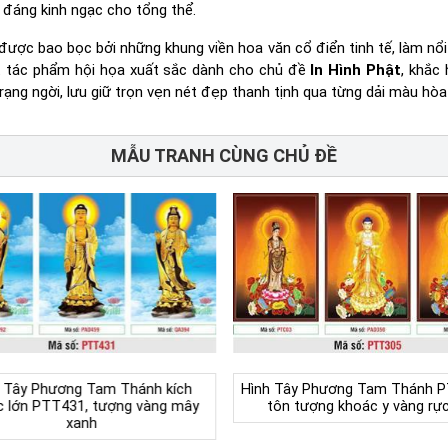
t đáng kinh ngạc cho tổng thể.
được bao bọc bởi những khung viền hoa văn cổ điển tinh tế, làm nổi
ột tác phẩm hội họa xuất sắc dành cho chủ đề
In Hình Phật
, khắc 
ạng ngời, lưu giữ trọn vẹn nét đẹp thanh tịnh qua từng dải màu hòa
MẪU TRANH CÙNG CHỦ ĐỀ
 Tây Phương Tam Thánh kích
Hình Tây Phương Tam Thánh P
c lớn PTT431, tượng vàng mây
tôn tượng khoác y vàng rực
xanh