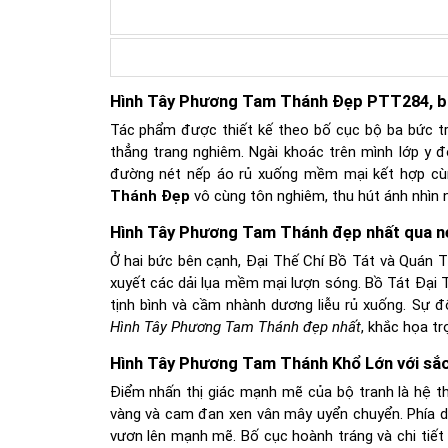
Hình Tây Phương Tam Thánh Đẹp PTT284, b
Tác phẩm được thiết kế theo bố cục bộ ba bức tra
thẳng trang nghiêm. Ngài khoác trên mình lớp y đỏ
đường nét nếp áo rủ xuống mềm mại kết hợp cùn
Thánh Đẹp
vô cùng tôn nghiêm, thu hút ánh nhìn n
Hình Tây Phương Tam Thánh đẹp nhất qua né
Ở hai bức bên cạnh, Đại Thế Chí Bồ Tát và Quán T
xuyết các dải lụa mềm mại lượn sóng. Bồ Tát Đại 
tịnh bình và cầm nhành dương liễu rủ xuống. Sự 
Hình Tây Phương Tam Thánh đẹp nhất
, khắc họa t
Hình Tây Phương Tam Thánh Khổ Lớn với sắc
Điểm nhấn thị giác mạnh mẽ của bộ tranh là hệ t
vàng và cam đan xen vân mây uyển chuyển. Phía dướ
vươn lên mạnh mẽ. Bố cục hoành tráng và chi tiết