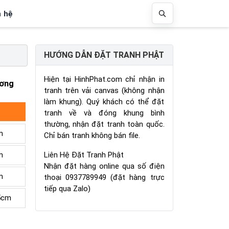
n hệ
HƯỚNG DẪN ĐẶT TRANH PHẬT
Hiện tại HinhPhat.com chỉ nhận in
ương
tranh trên vải canvas (không nhận
làm khung). Quý khách có thể đặt
tranh về và đóng khung bình
thường, nhận đặt tranh toàn quốc.
m
Chỉ bán tranh không bán file.
Liên Hệ Đặt Tranh Phật
m
Nhận đặt hàng online qua số điện
m
thoại 0937789949 (đặt hàng trực
tiếp qua Zalo)
5cm