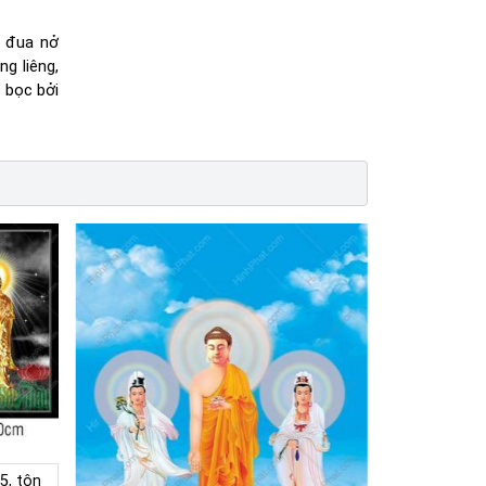
g đua nở
g liêng,
 bọc bởi
, tôn