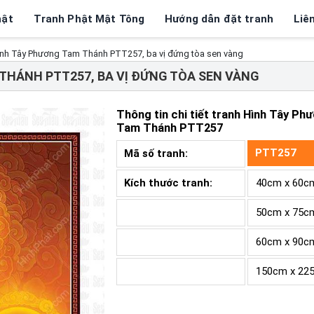
hật
Tranh Phật Mật Tông
Hướng dẫn đặt tranh
Liê
nh Tây Phương Tam Thánh PTT257, ba vị đứng tòa sen vàng
THÁNH PTT257, BA VỊ ĐỨNG TÒA SEN VÀNG
Thông tin chi tiết tranh
Hình Tây Ph
Tam Thánh PTT257
PTT257
Mã số tranh:
Kích thước tranh:
40cm x 60c
50cm x 75c
60cm x 90c
150cm x 22