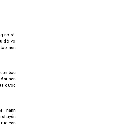
g nở rộ.
àu đỏ vô
 tạo nên
 sen báu
 đài sen
ật
được
vị Thánh
g chuyển
 rực xen