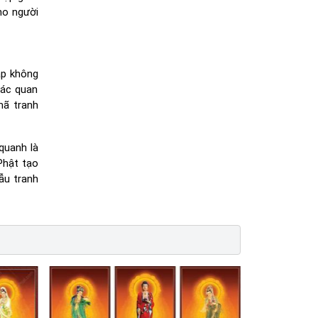
ho người
ắp không
iác quan
mã tranh
 quanh là
Phật tạo
ẫu tranh