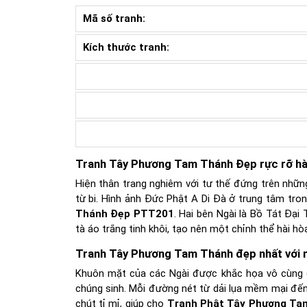
Mã số tranh:
Kích thước tranh:
Tranh Tây Phương Tam Thánh Đẹp rực rỡ h
Hiện thân trang nghiêm với tư thế đứng trên những
từ bi. Hình ảnh Đức Phật A Di Đà ở trung tâm tro
Thánh Đẹp PTT201
. Hai bên Ngài là Bồ Tát Đại
tà áo trắng tinh khôi, tạo nên một chỉnh thể hài h
Tranh Tây Phương Tam Thánh đẹp nhất với né
Khuôn mặt của các Ngài được khắc họa vô cùng đầ
chúng sinh. Mỗi đường nét từ dải lụa mềm mại đế
chút tỉ mỉ, giúp cho
Tranh Phật Tây Phương Ta