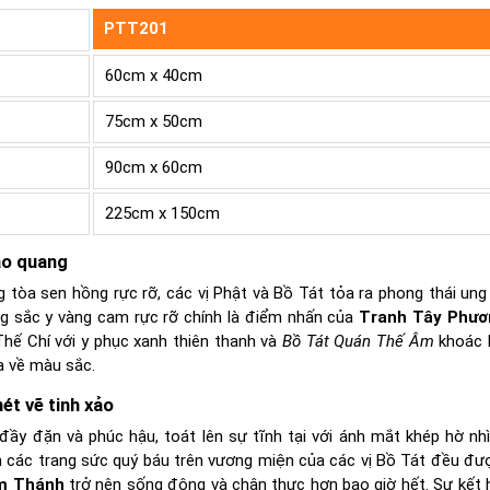
PTT201
60cm x 40cm
75cm x 50cm
90cm x 60cm
225cm x 150cm
ào quang
 tòa sen hồng rực rỡ, các vị Phật và Bồ Tát tỏa ra phong thái ung
ng sắc y vàng cam rực rỡ chính là điểm nhấn của
Tranh Tây Phư
 Thế Chí với y phục xanh thiên thanh và
Bồ Tát Quán Thế Âm
khoác 
òa về màu sắc.
t vẽ tinh xảo
y đặn và phúc hậu, toát lên sự tĩnh tại với ánh mắt khép hờ nh
n các trang sức quý báu trên vương miện của các vị Bồ Tát đều đ
m Thánh
trở nên sống động và chân thực hơn bao giờ hết. Sự kết 