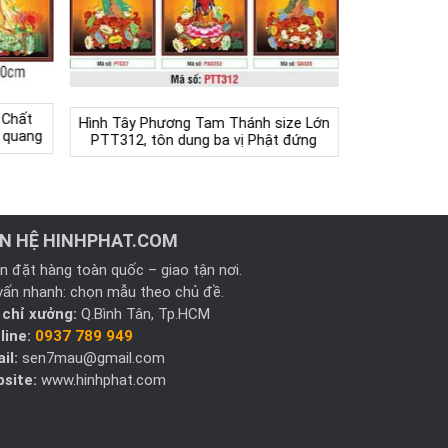
 Chất
Hình Tây Phương Tam Thánh size Lớn
 quang
PTT312, tôn dung ba vị Phật đứng
ÊN HỆ HINHPHAT.COM
n đặt hàng toàn quốc – giao tận nơi.
vấn nhanh: chọn mẫu theo chủ đề.
 chỉ xưởng:
Q.Bình Tân, Tp.HCM
line:
0937 789 949
il:
sen7mau@gmail.com
site:
www.hinhphat.com