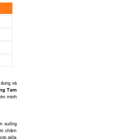
 dung và
ơng Tam
lên mình
ìn xuống
ược chăm
hợp giữa