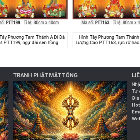
Tây Phương Tam Thánh A Di Đà
Hình Tây Phương Tam Thánh
t PTT199, ngự đài sen hồng
Lượng Cao PTT163, rực rỡ hào
TRANH PHẬT MẬT TÔNG
LI
Nhậ
Tư 
Địa
Hot
Ema
Web