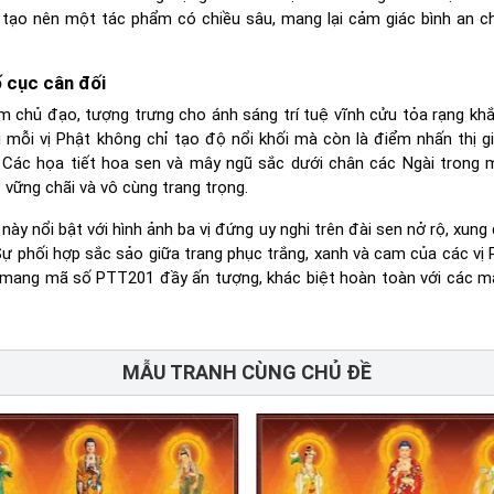
 tạo nên một tác phẩm có chiều sâu, mang lại cảm giác bình an c
 cục cân đối
 chủ đạo, tượng trưng cho ánh sáng trí tuệ vĩnh cửu tỏa rạng kh
 mỗi vị Phật không chỉ tạo độ nổi khối mà còn là điểm nhấn thị g
. Các họa tiết hoa sen và mây ngũ sắc dưới chân các Ngài trong 
vững chãi và vô cùng trang trọng.
này nổi bật với hình ảnh ba vị đứng uy nghi trên đài sen nở rộ, xung
ự phối hợp sắc sảo giữa trang phục trắng, xanh và cam của các vị 
mang mã số PTT201 đầy ấn tượng, khác biệt hoàn toàn với các m
MẪU TRANH CÙNG CHỦ ĐỀ