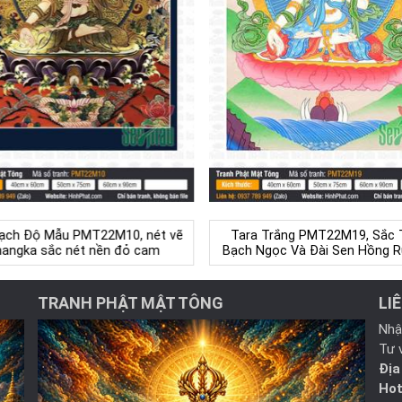
ạch Độ Mẫu PMT22M10, nét vẽ
Tara Trắng PMT22M19, Sắc 
angka sắc nét nền đỏ cam
Bạch Ngọc Và Đài Sen Hồng 
TRANH PHẬT MẬT TÔNG
LI
Nhậ
Tư 
Địa
Hot