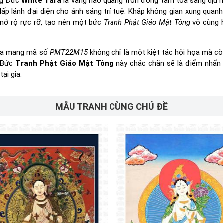
ưng Đức
White Tara
là vầng hào quang tròn đồng tâm tỏa sáng dịu 
ấp lánh đại diện cho ánh sáng trí tuệ. Khắp không gian xung quanh
nở rộ rực rỡ, tạo nên một bức
Tranh Phật Giáo Mật Tông
vô cùng 
họa mang mã số
PMT22M15
không chỉ là một kiệt tác hội họa mà còn
. Bức
Tranh Phật Giáo Mật Tông
này chắc chắn sẽ là điểm nhấn 
ại gia.
MẪU TRANH CÙNG CHỦ ĐỀ