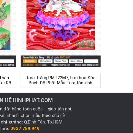
Thân
Tara Trắng PMT22M7, bức họa Đức
Rực Rỡ
Bạch Độ Phật Mẫu Tara tôn kính
ÊN HỆ HINHPHAT.COM
n đặt hàng toàn quốc – giao tận nơi.
vấn nhanh: chọn mẫu theo chủ đề.
 chỉ xưởng:
Q.Bình Tân, Tp.HCM
line:
0937 789 949