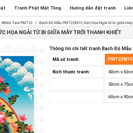
hật
Tranh Phật Mật Tông
Hướng dẫn đặt tranh
Liê
, White Tara PMT22
Bạch Độ Mẫu PMT22M15, bức họa Ngài từ bi giữa mây t
C HỌA NGÀI TỪ BI GIỮA MÂY TRỜI THANH KHIẾT
Thông tin chi tiết tranh
Bạch Độ Mẫu
PMT22M15
Mã số tranh:
Kích thước tranh:
40cm x 60c
50cm x 75c
60cm x 90c