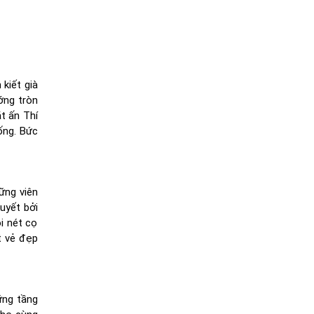
 kiết già
ớng tròn
ắt ấn Thí
ống. Bức
ững viên
uyết bởi
i nét cọ
t vẻ đẹp
ững tầng