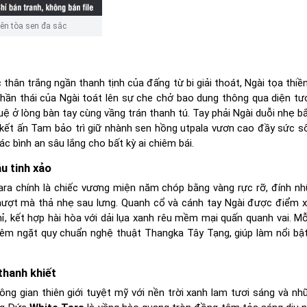
rên tòa sen đa sắc
thân trắng ngần thanh tịnh của đấng từ bi giải thoát, Ngài tọa thiền
hần thái của Ngài toát lên sự che chở bao dung thông qua diện tư
uệ ở lòng bàn tay cùng vầng trán thanh tú. Tay phải Ngài duỗi nhẹ b
i kết ấn Tam bảo trì giữ nhành sen hồng utpala vươn cao đầy sức s
bình an sâu lắng cho bất kỳ ai chiêm bái.
u tinh xảo
a chính là chiếc vương miện năm chóp bằng vàng rực rỡ, đính nh
ượt mà thả nhẹ sau lưng. Quanh cổ và cánh tay Ngài được điểm x
ỉ, kết hợp hài hòa với dải lụa xanh rêu mềm mại quấn quanh vai. Mỗ
êm ngặt quy chuẩn nghệ thuật Thangka Tây Tạng, giúp làm nổi bậ
thanh khiết
g gian thiên giới tuyệt mỹ với nền trời xanh lam tươi sáng và nh