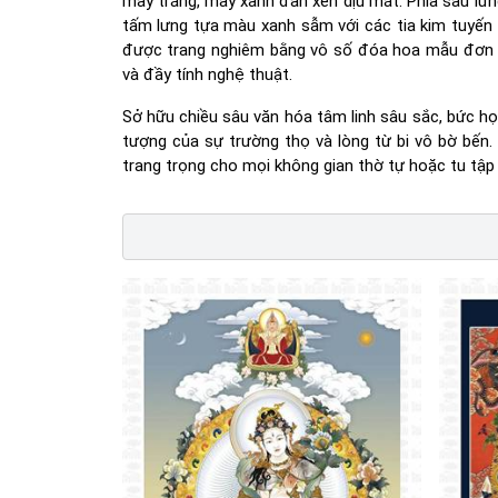
mây trắng, mây xanh đan xen dịu mát. Phía sau l
tấm lưng tựa màu xanh sẫm với các tia kim tuyến l
được trang nghiêm bằng vô số đóa hoa mẫu đơn 
và đầy tính nghệ thuật.
Sở hữu chiều sâu văn hóa tâm linh sâu sắc, bức 
tượng của sự trường thọ và lòng từ bi vô bờ bến
trang trọng cho mọi không gian thờ tự hoặc tu tập t