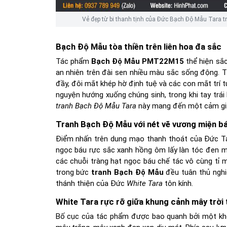
Vẻ đẹp từ bi thanh tịnh của Đức Bạch Độ Mẫu Tara t
Bạch Độ Mẫu tòa thiền trên liên hoa đa sắc
Tác phẩm
Bạch Độ Mẫu PMT22M15
thể hiện sắc 
an nhiên trên đài sen nhiều màu sắc sống động. T
đầy, đôi mắt khép hờ định tuệ và các con mắt trí t
nguyện hướng xuống chúng sinh, trong khi tay trá
tranh Bạch Độ Mẫu Tara
này mang đến một cảm giác 
Tranh Bạch Độ Mẫu với nét vẽ vương miện bá
Điểm nhấn trên dung mạo thanh thoát của Đức Tar
ngọc báu rực sắc xanh hồng ôm lấy làn tóc đen m
các chuỗi tràng hạt ngọc báu chế tác vô cùng tỉ m
trong bức
tranh Bạch Độ Mẫu
đều tuân thủ nghi
thánh thiện của Đức
White Tara
tôn kính.
White Tara rực rỡ giữa khung cảnh mây trời 
Bố cục của tác phẩm được bao quanh bởi một khôn