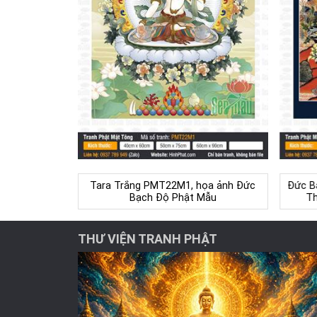
Tara Trắng PMT22M1, họa ảnh Đức
Đức B
Bạch Độ Phật Mẫu
Th
THƯ VIỆN TRANH PHẬT