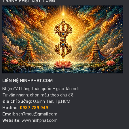
TRANH PHẬT MẬT TÔNG
LIÊN HỆ HINHPHAT.COM
Nhận đặt hàng toàn quốc – giao tận nơi.
Tư vấn nhanh: chọn mẫu theo chủ đề.
Địa chỉ xưởng:
Q.Bình Tân, Tp.HCM
Hotline:
0937 789 949
Email:
sen7mau@gmail.com
Website:
www.hinhphat.com