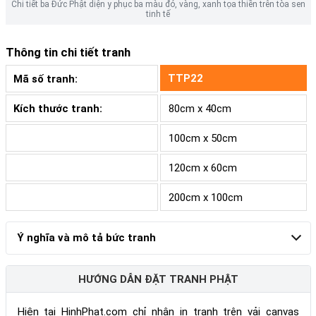
Chi tiết ba Đức Phật diện y phục ba màu đỏ, vàng, xanh tọa thiền trên tòa sen
tinh tế
Thông tin chi tiết tranh
TTP22
Mã số tranh:
Kích thước tranh:
80cm x 40cm
100cm x 50cm
120cm x 60cm
200cm x 100cm
Ý nghĩa và mô tả bức tranh
HƯỚNG DẪN ĐẶT TRANH PHẬT
Hiện tại HinhPhat.com chỉ nhận in tranh trên vải canvas