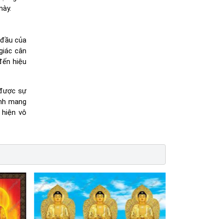
này.
 đầu của
giác cân
đến hiệu
 được sự
anh mang
 hiện vô