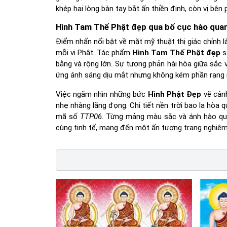
khép hai lòng bàn tay bắt ấn thiền định, còn vị b
Hình Tam Thế Phật đẹp qua bố cục hào qua
Điểm nhấn nổi bật về mặt mỹ thuật thị giác chính
mỗi vị Phật. Tác phẩm
Hình Tam Thế Phật đẹp
s
bằng và rộng lớn. Sự tương phản hài hòa giữa sắc
ứng ánh sáng dịu mắt nhưng không kém phần rạng 
Việc ngắm nhìn những bức
Hình Phật Đẹp
vẽ cảnh
nhẹ nhàng lắng đọng. Chi tiết nền trời bao la hò
mã số
TTP06
. Từng mảng màu sắc và ánh hào qu
cùng tinh tế, mang đến một ấn tượng trang nghiêm