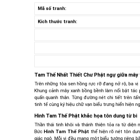
Mã số tranh:
Kích thước tranh:
Tam Thế Nhất Thiết Chư Phật ngự giữa mây 
Trên những tòa sen hồng rực rỡ đang nở rộ, ba vị 
Khung cảnh mây xanh bồng bềnh làm nổi bật tá
quấn quanh thân. Từng đường nét chi tiết trên
tấ
tinh tế cùng ký hiệu chữ vạn biểu trưng hiển hiện n
Hình Tam Thế Phật khắc họa tôn dung từ bi
Thần thái tinh khôi và thánh thiện tỏa ra từ diệ
Bức
Hình Tam Thế Phật
thể hiện rõ nét tôn du
giác ngộ. Mỗi vị đều mang một biểu tướng riêng bằ