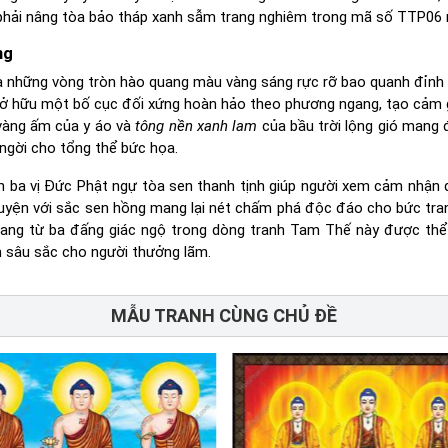
ên phải nâng tòa bảo tháp xanh sẫm trang nghiêm trong mã số TTP06 
ng
 là những vòng tròn hào quang màu vàng sáng rực rỡ bao quanh đỉnh
ở hữu một bố cục đối xứng hoàn hảo theo phương ngang, tạo cảm 
 vàng ấm của y áo và
tông nền xanh lam
của bầu trời lộng gió mang 
ngời cho tổng thể bức họa.
 ba vị Đức Phật ngự tòa sen thanh tịnh giúp người xem cảm nhận
a quyện với sắc sen hồng mang lại nét chấm phá độc đáo cho bức tr
ang từ ba đấng giác ngộ trong dòng tranh Tam Thế này được thể
 sâu sắc cho người thưởng lãm.
MẪU TRANH CÙNG CHỦ ĐỀ