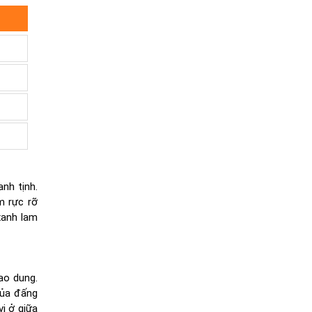
nh tịnh.
m rực rỡ
xanh lam
ao dung.
của đấng
 vị ở giữa