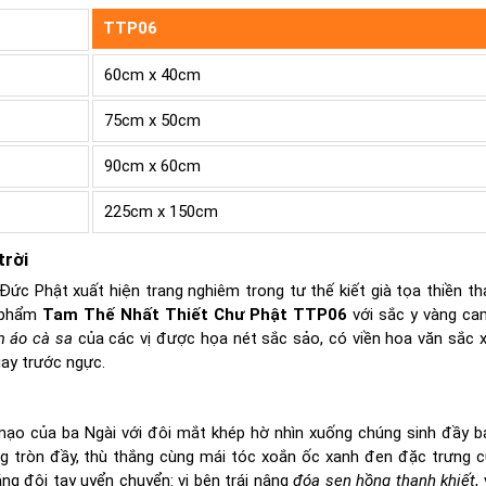
TTP06
60cm x 40cm
75cm x 50cm
90cm x 60cm
225cm x 150cm
trời
Đức Phật xuất hiện trang nghiêm trong tư thế kiết già tọa thiền tha
c phẩm
Tam Thế Nhất Thiết Chư Phật TTP06
với sắc y vàng ca
m áo cà sa
của các vị được họa nét sắc sảo, có viền hoa văn sắc 
gay trước ngực.
n mạo của ba Ngài với đôi mắt khép hờ nhìn xuống chúng sinh đầy b
ng tròn đầy, thù thắng cùng mái tóc xoắn ốc xanh đen đặc trưng 
ng đôi tay uyển chuyển: vị bên trái nâng
đóa sen hồng thanh khiết
,