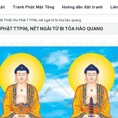
hật
Tranh Phật Mật Tông
Hướng dẫn đặt tranh
Liê
t Thiết Chư Phật TTP06, nét ngài từ bi tỏa hào quang
PHẬT TTP06, NÉT NGÀI TỪ BI TỎA HÀO QUANG