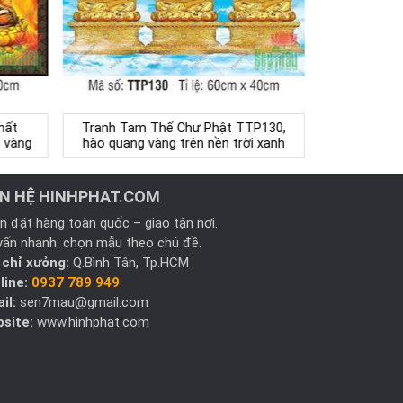
hất
Tranh Tam Thế Chư Phật TTP130,
n vàng
hào quang vàng trên nền trời xanh
ÊN HỆ HINHPHAT.COM
n đặt hàng toàn quốc – giao tận nơi.
vấn nhanh: chọn mẫu theo chủ đề.
 chỉ xưởng:
Q.Bình Tân, Tp.HCM
line:
0937 789 949
il:
sen7mau@gmail.com
site:
www.hinhphat.com