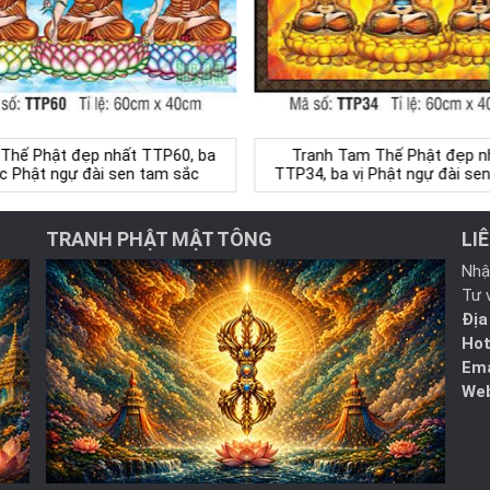
Thế Phật đẹp nhất TTP60, ba
Tranh Tam Thế Phật đẹp n
c Phật ngự đài sen tam sắc
TTP34, ba vị Phật ngự đài se
TRANH PHẬT MẬT TÔNG
LI
Nhậ
Tư 
Địa
Hot
Ema
Web