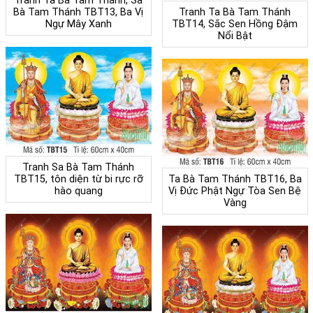
Tranh Ta Bà Tam Thánh, Sa
Bà Tam Thánh TBT13, Ba Vị
Tranh Ta Bà Tam Thánh
Ngự Mây Xanh
TBT14, Sắc Sen Hồng Đậm
Nổi Bật
Tranh Sa Bà Tam Thánh
TBT15, tôn diện từ bi rực rỡ
Ta Bà Tam Thánh TBT16, Ba
hào quang
Vị Đức Phật Ngự Tòa Sen Bệ
Vàng