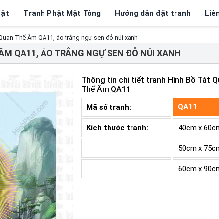
hật
Tranh Phật Mật Tông
Hướng dẫn đặt tranh
Liê
 Quan Thế Âm QA11, áo trắng ngự sen đỏ núi xanh
 ÂM QA11, ÁO TRẮNG NGỰ SEN ĐỎ NÚI XANH
Thông tin chi tiết tranh
Hình Bồ Tát Q
Thế Âm QA11
QA11
Mã số tranh:
Kích thước tranh:
40cm x 60c
50cm x 75c
60cm x 90c