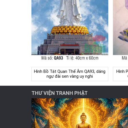
Hình Bồ Tát Quan Thế Âm QA93, dáng
Hình 
ngự đài sen vàng uy nghi
THƯ VIỆN TRANH PHẬT