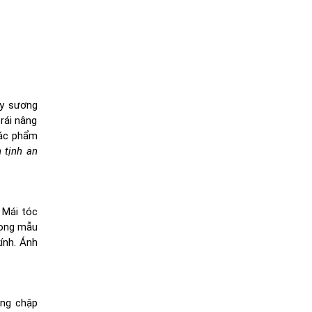
ây sương
trái nâng
tác phẩm
 tịnh an
 Mái tóc
rong mẫu
ính. Ánh
ừng chập