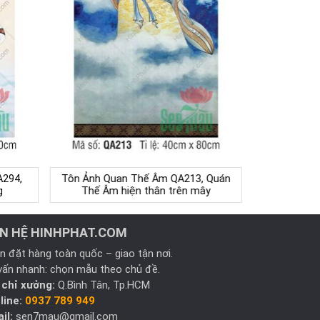
A294,
Tôn Ảnh Quan Thế Âm QA213, Quán
g
Thế Âm hiện thân trên mây
ÊN HỆ HINHPHAT.COM
n đặt hàng toàn quốc – giao tận nơi.
vấn nhanh: chọn mẫu theo chủ đề.
 chỉ xưởng:
Q.Bình Tân, Tp.HCM
line:
0937 789 949
il:
sen7mau@gmail.com