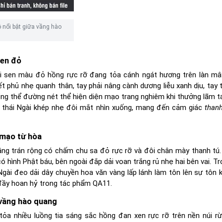
nổi bật giữa vầng hào
sen đỏ
ài sen màu đỏ hồng rực rỡ đang tỏa cánh ngát hương trên làn m
ết phủ nhẹ quanh thân, tay phải nâng cành dương liễu xanh dịu, tay 
ổng thể đường nét thể hiện diện mạo trang nghiêm khi thưởng lãm 
 thái Ngài khép nhẹ đôi mắt nhìn xuống, mang đến cảm giác
thanh
 mạo từ hòa
ầng trán rộng có chấm chu sa đỏ rực rỡ và đôi chân mày thanh tú.
hình Phật báu, bên ngoài đắp dải voan trắng rủ nhẹ hai bên vai. T
Ngài đeo dải dây chuyền hoa văn vàng lấp lánh làm tôn lên sự tôn k
ầy hoan hỷ trong tác phẩm QA11.
vầng hào quang
tỏa nhiều luồng tia sáng sắc hồng đan xen rực rỡ trên nền núi r