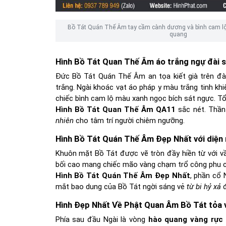
Bồ Tát Quán Thế Âm tay cầm cành dương và bình cam lộ 
quang
Hình Bồ Tát Quan Thế Âm áo trắng ngự đài 
Đức Bồ Tát Quán Thế Âm an tọa kiết già trên đ
trắng. Ngài khoác vạt áo pháp y màu trắng tinh khi
chiếc bình cam lộ màu xanh ngọc bích sát ngực. T
Hình Bồ Tát Quan Thế Âm QA11
sắc nét. Thần
nhiên
cho tâm trí người chiêm ngưỡng.
Hình Bồ Tát Quán Thế Âm Đẹp Nhất với diện
Khuôn mặt Bồ Tát được vẽ tròn đầy hiền từ với v
bối cao mang chiếc mão vàng chạm trổ công phu có 
Hình Bồ Tát Quán Thế Âm Đẹp Nhất
, phần cổ 
mắt bao dung của Bồ Tát ngời sáng vẻ
từ bi hỷ xả
đ
Hình Đẹp Nhất Về Phật Quan Âm Bồ Tát tỏa 
Phía sau đầu Ngài là vòng
hào quang vàng rực