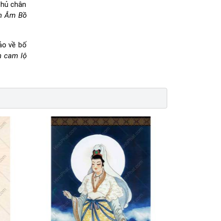
phủ chân
an Âm Bồ
ảo về bố
h cam lộ