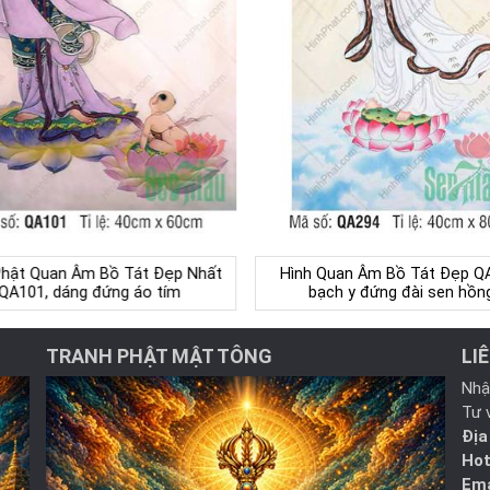
Phật Quan Âm Bồ Tát Đẹp Nhất
Hình Quan Âm Bồ Tát Đẹp Q
QA101, dáng đứng áo tím
bạch y đứng đài sen hồn
TRANH PHẬT MẬT TÔNG
LI
Nhậ
Tư 
Địa
Hot
Ema