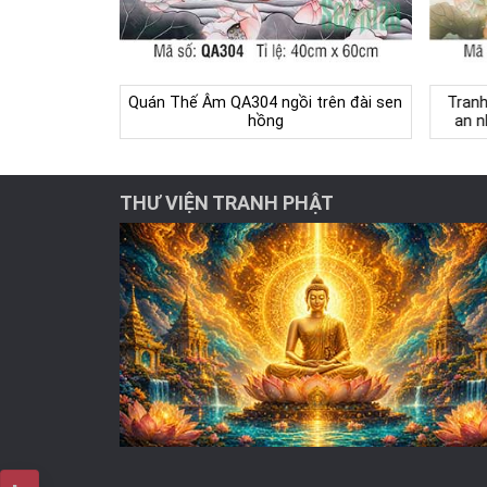
Quán Thế Âm QA304 ngồi trên đài sen
Tranh
hồng
an n
THƯ VIỆN TRANH PHẬT