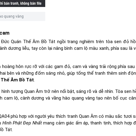
hào quang vàng
 cam
 Đức Quán Thế Âm Bồ Tát ngồi trang nghiêm trên tòa sen đỏ hồ
ành dương liễu, tay còn lại nâng bình cam lộ màu xanh, phía sau là 
hoàng hôn rực rỡ với các gam đỏ, cam và vàng trải rộng phía sau 
n hai bên và những đốm sáng nhỏ, giúp tổng thể tranh thêm sinh độ
 Thế Âm Bồ Tát
.
hình tượng Quan Âm trở nên nổi bật, sáng rõ và dễ nhìn. Tòa sen h
nh cam lộ, cành dương và vầng hào quang vàng tạo nên bố cục cân 
QA04 phù hợp với người yêu thích tranh Quan Âm có màu sắc tươi s
ẫu
Hình Phật Đẹp Nhất
mang cảm giác ấm áp, thanh tịnh, thích hợp 
ồ Tát.