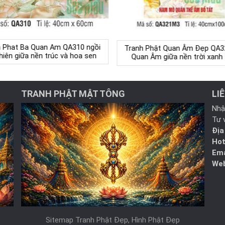
 Phat Ba Quan Am QA310 ngồi
Tranh Phật Quan Âm Đẹp QA3
hiên giữa nền trúc và hoa sen
Quan Âm giữa nền trời xanh
TRANH PHẬT MẬT TÔNG
LI
Nhậ
Tư 
Địa
Hot
Ema
Web
Sitemap Tranh Phật Đẹp, Hình Phật Đẹp