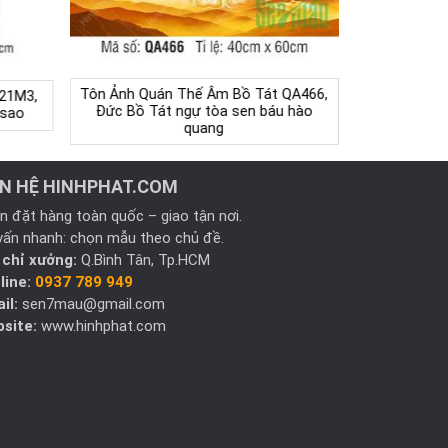
Tôn Ảnh Quán Thế Âm Bồ Tát QA466,
21M3,
Đức Bồ Tát ngự tòa sen báu hào
 sao
quang
ÊN HỆ HINHPHAT.COM
n đặt hàng toàn quốc – giao tận nơi.
vấn nhanh: chọn mẫu theo chủ đề.
 chỉ xưởng:
Q.Bình Tân, Tp.HCM
line:
0937 789 949
il:
sen7mau@gmail.com
site:
www.hinhphat.com