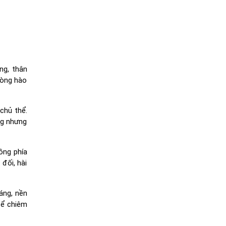
ng, thân
vòng hào
chủ thể.
ng nhưng
ồng phía
đối, hài
áng, nền
để chiêm