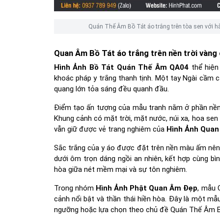
Quán Thế Âm Bồ Tát áo trắng trên tòa sen với 
Quan Âm Bồ Tát áo trắng trên nền trời vàng
Hình Ảnh Bồ Tát Quán Thế Âm QA04
thể hiện
khoác pháp y trắng thanh tịnh. Một tay Ngài cầm c
quang lớn tỏa sáng đều quanh đầu.
Điểm tạo ấn tượng của mẫu tranh nằm ở phần nền 
Khung cảnh có mặt trời, mặt nước, núi xa, hoa se
vẫn giữ được vẻ trang nghiêm của
Hình Ảnh Quan
Sắc trắng của y áo được đặt trên nền màu ấm nên 
dưới ôm trọn dáng ngồi an nhiên, kết hợp cùng bì
hòa giữa nét mềm mại và sự tôn nghiêm.
Trong nhóm
Hình Ảnh Phật Quan Âm Đẹp
, mẫu 
cảnh nổi bật và thần thái hiền hòa. Đây là một m
ngưỡng hoặc lựa chọn theo chủ đề Quán Thế Âm B