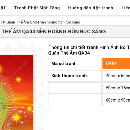
hật
Tranh Phật Mật Tông
Hướng dẫn đặt tranh
Liê
 Tát Quán Thế Âm QA04 nền hoàng hôn rực sáng
N THẾ ÂM QA04 NỀN HOÀNG HÔN RỰC SÁNG
Thông tin chi tiết tranh
Hình Ảnh Bồ T
Quán Thế Âm QA04
QA04
Mã số tranh:
Kích thước tranh:
40cm x 60c
50cm x 75c
60cm x 90c