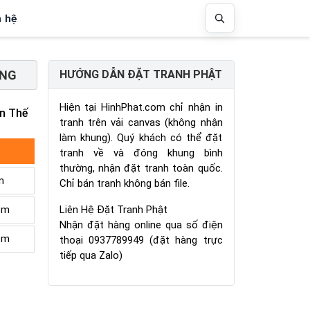
n hệ
ƠNG
HƯỚNG DẪN ĐẶT TRANH PHẬT
Hiện tại HinhPhat.com chỉ nhận in
n Thế
tranh trên vải canvas (không nhận
làm khung). Quý khách có thể đặt
tranh về và đóng khung bình
thường, nhận đặt tranh toàn quốc.
m
Chỉ bán tranh không bán file.
Liên Hệ Đặt Tranh Phật
cm
Nhận đặt hàng online qua số điện
cm
thoại 0937789949 (đặt hàng trực
tiếp qua Zalo)