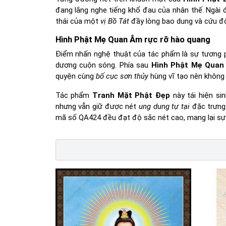
đang lắng nghe tiếng khổ đau của nhân thế. Ngài đ
thái của một
vị Bồ Tát
đầy lòng bao dung và cứu đ
Hình Phật Mẹ Quan Âm rực rỡ hào quang
Điểm nhấn nghệ thuật của tác phẩm là sự tương p
dương cuộn sóng. Phía sau
Hình Phật Mẹ Quan
quyện cùng
bố cục sơn thủy
hùng vĩ tạo nên không g
Tác phẩm
Tranh Mặt Phật Đẹp
này tái hiện si
nhưng vẫn giữ được nét
ung dung tự tại
đặc trưng.
mã số QA424 đều đạt độ sắc nét cao, mang lại sự