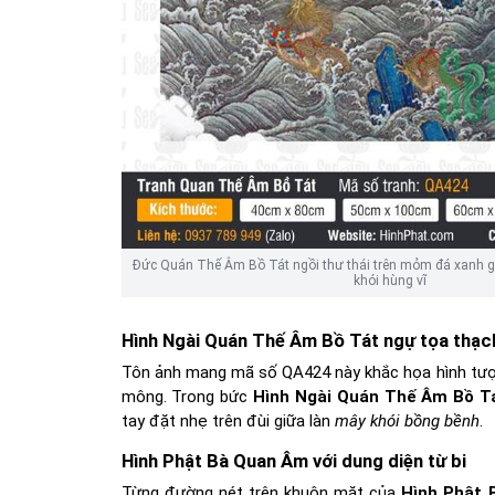
Đức Quán Thế Âm Bồ Tát ngồi thư thái trên mỏm đá xanh 
khói hùng vĩ
Hình Ngài Quán Thế Âm Bồ Tát ngự tọa thạch
Tôn ảnh mang mã số QA424 này khắc họa hình tượ
mông. Trong bức
Hình Ngài Quán Thế Âm Bồ T
tay đặt nhẹ trên đùi giữa làn
mây khói bồng bềnh
.
Hình Phật Bà Quan Âm với dung diện từ bi
Từng đường nét trên khuôn mặt của
Hình Phật