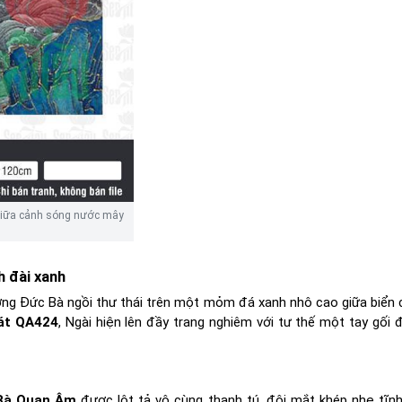
giữa cảnh sóng nước mây
 đài xanh
ng Đức Bà ngồi thư thái trên một mỏm đá xanh nhô cao giữa biển
át QA424
, Ngài hiện lên đầy trang nghiêm với tư thế một tay gối 
 Bà Quan Âm
được lột tả vô cùng thanh tú, đôi mắt khép nhẹ tĩnh