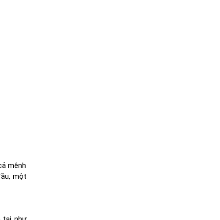
 cả mênh
đầu, một
 tại như