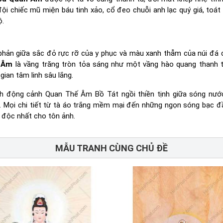
ội chiếc mũ miện báu tinh xảo, cổ đeo chuỗi anh lạc quý giá, toát 
ộ.
hản giữa sắc đỏ rực rỡ của y phục và màu xanh thẫm của núi đá 
 Âm
là vầng trăng tròn tỏa sáng như một vầng hào quang thanh t
ian tâm linh sâu lắng.
nh động cảnh Quan Thế Âm Bồ Tát ngồi thiền tịnh giữa sóng nướ
 Mọi chi tiết từ tà áo trắng mềm mại đến những ngọn sóng bạc đ
 độc nhất cho tôn ảnh.
MẪU TRANH CÙNG CHỦ ĐỀ