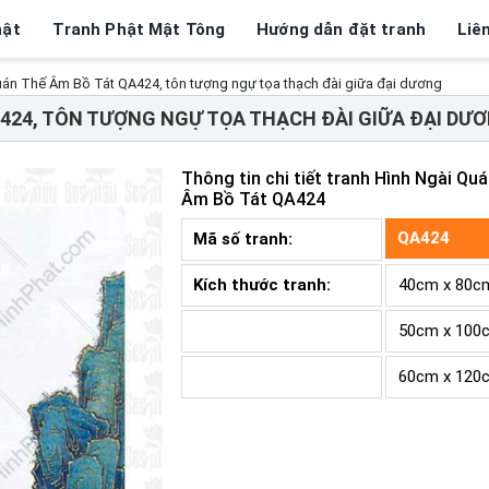
hật
Tranh Phật Mật Tông
Hướng dẫn đặt tranh
Liê
uán Thế Âm Bồ Tát QA424, tôn tượng ngự tọa thạch đài giữa đại dương
A424, TÔN TƯỢNG NGỰ TỌA THẠCH ĐÀI GIỮA ĐẠI DƯ
Thông tin chi tiết tranh
Hình Ngài Quá
Âm Bồ Tát QA424
QA424
Mã số tranh:
Kích thước tranh:
40cm x 80c
50cm x 100
60cm x 120