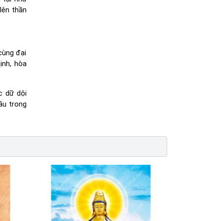
lên thần
cùng đại
ịnh, hòa
c dữ dội
ầu trong