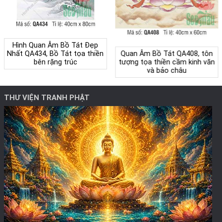
Hình Quan Âm Bồ Tát Đẹp
Nhất QA434, Bồ Tát tọa thiền
Quan Âm Bồ Tát QA408, tôn
bên rặng trúc
tượng tọa thiền cầm kinh văn
và bảo châu
THƯ VIỆN TRANH PHẬT