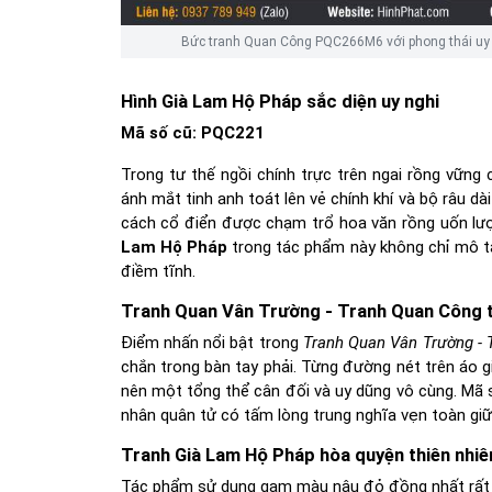
Bức tranh Quan Công PQC266M6 với phong thái uy n
Hình Già Lam Hộ Pháp sắc diện uy nghi
Mã số cũ:
PQC221
Trong tư thế ngồi chính trực trên ngai rồng vững 
ánh mắt tinh anh toát lên vẻ chính khí và bộ râu 
cách cổ điển được chạm trổ hoa văn rồng uốn lượn
Lam Hộ Pháp
trong tác phẩm này không chỉ mô tả
điềm tĩnh.
Tranh Quan Vân Trường - Tranh Quan Công tả
Điểm nhấn nổi bật trong
Tranh Quan Vân Trường - 
chắn trong bàn tay phải. Từng đường nét trên áo g
nên một tổng thể cân đối và uy dũng vô cùng. Mã
nhân quân tử có tấm lòng trung nghĩa vẹn toàn gi
Tranh Già Lam Hộ Pháp hòa quyện thiên nhiê
Tác phẩm sử dụng gam màu nâu đỏ đồng nhất rất tr