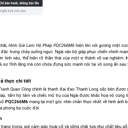
ghi tựa núi cao.
chãi,
Hình Già Lam Hộ Pháp PQC266M6
hiện lên với gương mặt cươ
dài đặc trưng chảy xuống ngực. Ngài vận bộ giáp phục chiến chinh ma
 tinh xảo, thể hiện rõ thần thái của một vị thánh võ oai nghiêm.
H
 sự tĩnh lặng mà còn chứa đựng sức mạnh nội tại vô song ẩn sau 
 thực chi tiết
Tranh Quan Công
chính là thanh đại đao Thanh Long sắc bén được 
iáp, tấm hộ tâm và chiếc mũ trụ của Ngài được khắc họa vô cùng tỉ
 số
PQC266M6
mang lại một góc nhìn chân thực nhất về hình ảnh b
ữa phong ba cuộc đời.
n
ang trọng, gợi cảm giác hoài cổ và vững chãi tựa như chất liệu gỗ