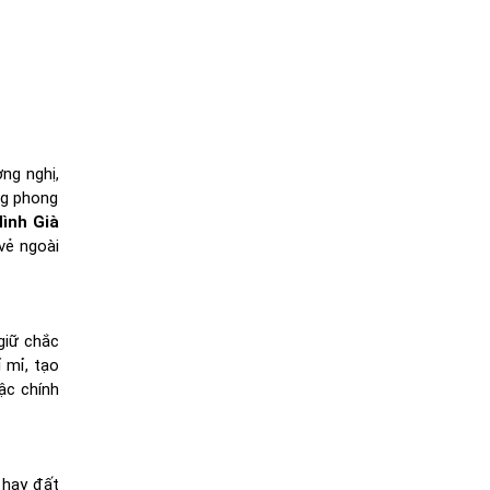
ng nghị,
ng phong
ình Già
vẻ ngoài
giữ chắc
 mỉ, tạo
ậc chính
 hay đất