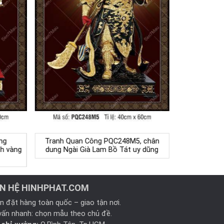
ng
Tranh Quan Công PQC248M5, chân
h vàng
dung Ngài Già Lam Bồ Tát uy dũng
ÊN HỆ HINHPHAT.COM
n đặt hàng toàn quốc – giao tận nơi.
vấn nhanh: chọn mẫu theo chủ đề.