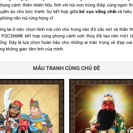
khung cảnh thiên nhiên hữu tình với núi non trùng điệp cùng ngọn t
huyền ảo cho bức tranh. Sự kết hợp giữa
bố cục vững chãi
và hiệu
phông nền núi rừng hùng vĩ.
ng lại ở việc chọn hình mà còn chú trọng vào độ sắc nét và thần th
 PQC266M6 kết hợp cùng phong cảnh sơn thủy đã tạo nên một t
g. Đây là lựa chọn hoàn hảo cho những ai trân trọng vẻ đẹp oai
ng không gian tâm linh của mình.
MẪU TRANH CÙNG CHỦ ĐỀ