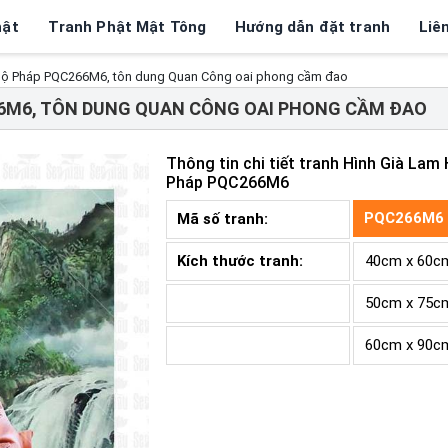
hật
Tranh Phật Mật Tông
Hướng dẫn đặt tranh
Liê
Hộ Pháp PQC266M6, tôn dung Quan Công oai phong cầm đao
66M6, TÔN DUNG QUAN CÔNG OAI PHONG CẦM ĐAO
Thông tin chi tiết tranh
Hình Già Lam
Pháp PQC266M6
PQC266M6
Mã số tranh:
Kích thước tranh:
40cm x 60c
50cm x 75c
60cm x 90c