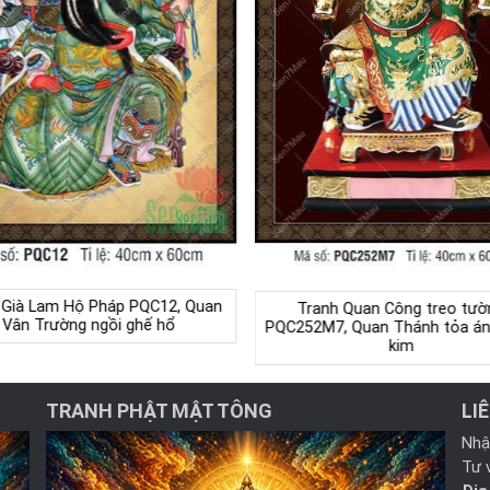
 Già Lam Hộ Pháp PQC12, Quan
Tranh Quan Công treo tườ
Vân Trường ngồi ghế hổ
PQC252M7, Quan Thánh tỏa án
kim
TRANH PHẬT MẬT TÔNG
LI
Nhậ
Tư 