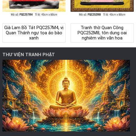
Già Lam Bồ Tát PQC257M4, vị
Tranh thờ Quan Công
Quan Thánh ngự tọa áo bào
PQC252M8, tôn dung oai
xanh
nghiêm viền văn hoa
THƯ VIỆN TRANH PHẬT