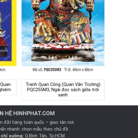
 Quan
Tranh Quan Công (Quan Vân Trường)
ghiêm
PQC255M3, Ngài đọc sách giữa trời
xanh
ÊN HỆ HINHPHAT.COM
n đặt hàng toàn quốc – giao tận nơi.
vấn nhanh: chọn mẫu theo chủ đề.
 chỉ xưởng:
Q.Bình Tân, Tp.HCM