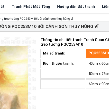
hật
Tranh Phật Mật Tông
Hướng dẫn đặt tranh
Liê
ng treo tường PQC253M10 bối cảnh sơn thủy hùng vĩ
ỜNG PQC253M10 BỐI CẢNH SƠN THỦY HÙNG VĨ
Thông tin chi tiết tranh
Tranh Quan C
treo tường PQC253M10
PQC253M1
Mã số tranh:
Kích thước tranh:
40cm x 60c
50cm x 75c
60cm x 90c