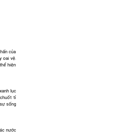
nhấn của
 oai vệ.
thể hiện
xanh lục
chuốt tỉ
 sự sống
hác nước