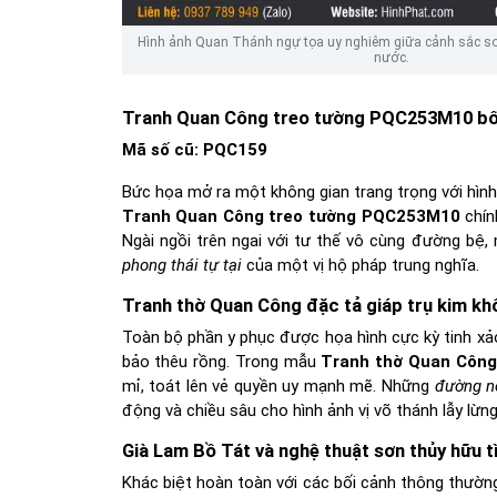
Hình ảnh Quan Thánh ngự tọa uy nghiêm giữa cảnh sắc sơn
nước.
Tranh Quan Công treo tường PQC253M10 bối 
Mã số cũ:
PQC159
Bức họa mở ra một không gian trang trọng với hìn
Tranh Quan Công treo tường PQC253M10
chín
Ngài ngồi trên ngai với tư thế vô cùng đường bệ,
phong thái tự tại
của một vị hộ pháp trung nghĩa.
Tranh thờ Quan Công đặc tả giáp trụ kim kh
Toàn bộ phần y phục được họa hình cực kỳ tinh xảo
bảo thêu rồng. Trong mẫu
Tranh thờ Quan Công
mỉ, toát lên vẻ quyền uy mạnh mẽ. Những
đường n
động và chiều sâu cho hình ảnh vị võ thánh lẫy lừng
Già Lam Bồ Tát và nghệ thuật sơn thủy hữu t
Khác biệt hoàn toàn với các bối cảnh thông thườn