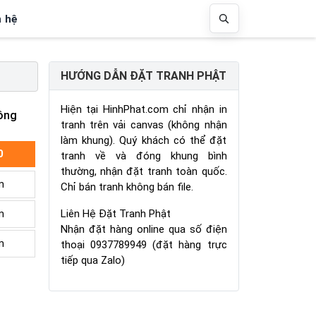
n hệ
HƯỚNG DẪN ĐẶT TRANH PHẬT
Hiện tại HinhPhat.com chỉ nhận in
ông
tranh trên vải canvas (không nhận
làm khung). Quý khách có thể đặt
0
tranh về và đóng khung bình
thường, nhận đặt tranh toàn quốc.
m
Chỉ bán tranh không bán file.
Liên Hệ Đặt Tranh Phật
m
Nhận đặt hàng online qua số điện
m
thoại 0937789949 (đặt hàng trực
tiếp qua Zalo)