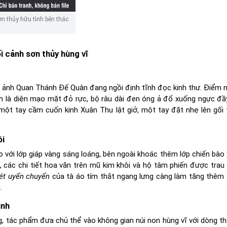
 thủy hữu tình bên thác
cảnh sơn thủy hùng vĩ
h ảnh Quan Thánh Đế Quân đang ngồi định tĩnh đọc kinh thư. Điểm 
h là diện mạo mặt đỏ rực, bộ râu dài đen óng ả đổ xuống ngực đầy
 một tay cầm cuốn kinh Xuân Thu lật giở, một tay đặt nhẹ lên gối 
ôi
 với lớp giáp vàng sáng loáng, bên ngoài khoác thêm lớp chiến bào 
, các chi tiết hoa văn trên mũ kim khôi và hộ tâm phiến được trau 
ét uyển chuyển
của tà áo tím thắt ngang lưng càng làm tăng thêm
.
ình
g, tác phẩm đưa chủ thể vào không gian núi non hùng vĩ với dòng t