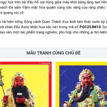
ngự tọa trên bệ đầu hổ oai hùng giữa mây khói bảng lảng tạo n
 vách đá xám trầm mặc hòa quyện cùng sắc vàng của ráng chiều 
ào quang rực rỡ.
p
tái hiện sống động cảnh Quan Thánh đọc kinh bên thác nước kỳ 
dưới chân đều được khắc họa sắc nét trong mã số
PQC253M10
. S
ã tạo nên một
tác phẩm trang nghiêm
, phù hợp cho những ai tìm kiế
MẪU TRANH CÙNG CHỦ ĐỀ