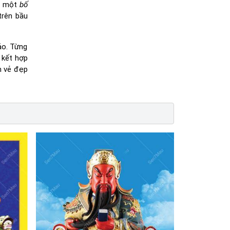
ên một
bố
trên bầu
ảo. Từng
ự kết hợp
m vẻ đẹp