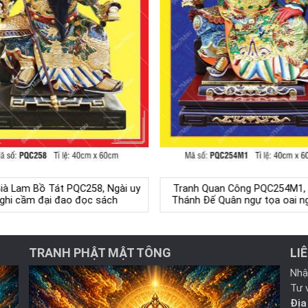
Già Lam Bồ Tát PQC258, Ngài uy
Tranh Quan Công PQC254M1,
ghi cầm đại đao đọc sách
Thánh Đế Quân ngự tọa oai n
TRANH PHẬT MẬT TÔNG
LI
Nhậ
Tư 
Địa