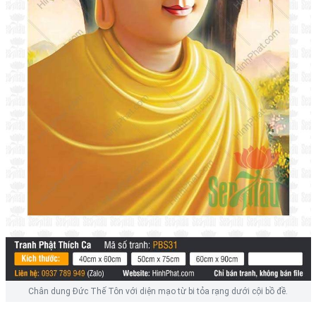
Chân dung Đức Thế Tôn với diện mạo từ bi tỏa rạng dưới cội bồ đề.