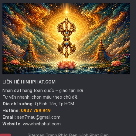
LIÊN HỆ HINHPHAT.COM
Nhận đặt hàng toàn quốc – giao tận nơi.
Tư vấn nhanh: chọn mẫu theo chủ đề.
Địa chỉ xưởng:
Q.Bình Tân, Tp.HCM
Hotline:
0937 789 949
Email:
sen7mau@gmail.com
Website:
www.hinhphat.com
Sitemap Tranh Phật Đẹp, Hình Phật Đẹp