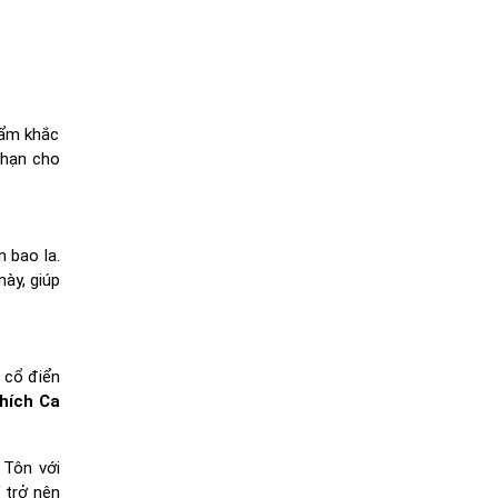
hẩm khắc
 hạn cho
n bao la.
này, giúp
 cổ điển
hích Ca
 Tôn với
5
trở nên