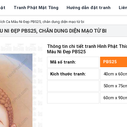
hật
Tranh Phật Mật Tông
Hướng dẫn đặt tranh
Liê
hích Ca Mâu Ni Đẹp PBS25, chân dung diện mạo từ bi
 NI ĐẸP PBS25, CHÂN DUNG DIỆN MẠO TỪ BI
Thông tin chi tiết tranh
Hình Phật Thí
Mâu Ni Đẹp PBS25
PBS25
Mã số tranh:
Kích thước tranh:
40cm x 60c
50cm x 75c
60cm x 90c