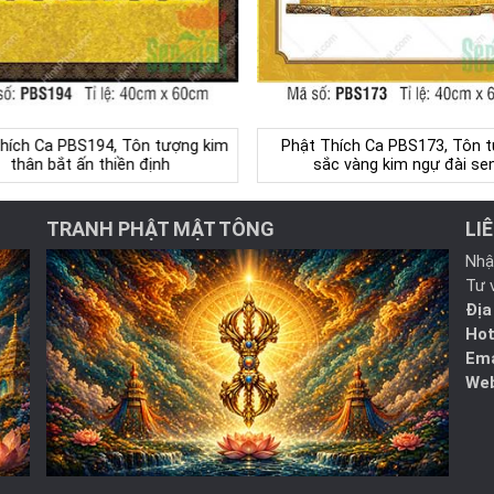
hích Ca PBS194, Tôn tượng kim
Phật Thích Ca PBS173, Tôn 
thân bắt ấn thiền định
sắc vàng kim ngự đài se
TRANH PHẬT MẬT TÔNG
LI
Nhậ
Tư 
Địa
Hot
Ema
Web