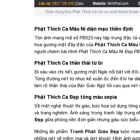
Chân dung Đức Phật Thích Ca với nụ cười thanh thoát v
Phật Thích Ca Mâu Ni diện mạo thiền định
Tôn ảnh mang mã số PBS25 này tập trung đặc tả c
họa gương mặt đầy đặn của
Phật Thích Ca Mâu 
người chiêm bái
Hình Phật Thích Ca Mâu Ni Đẹp P
Phật Thích Ca thần thái từ bi
Đi sâu vào chi tiết, gương mặt Ngài nổi bật với đôi
Từng đường nét từ nhục kế xoắn ốc đến đôi tai dài
làm rõ thần thái của
Bậc Giác Ngộ
tối cao qua nét 
Phật Thích Ca Đẹp tông màu sepia
Về mặt nghệ thuật thị giác, bức họa sử dụng tông
và trang nghiêm. Ánh sáng trong tranh tập trung 
Đẹp
giữa phông nền đơn giản nhưng giàu sức biể
Những ấn phẩm
Tranh Phật Giáo Đẹp
luôn mang
những nét vẽ mềm mại và dứt khoát. Hình ảnh gư