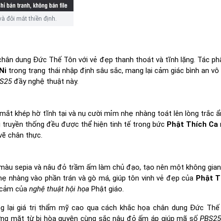
à đôi mắt thiền định.
hân dung Đức Thế Tôn với vẻ đẹp thanh thoát và tĩnh lặng. Tác p
Ni
trong trạng thái nhập định sâu sắc, mang lại cảm giác bình an vô
BS25
đầy nghệ thuật này.
 mắt khép hờ tĩnh tại và nụ cười mỉm nhẹ nhàng toát lên lòng trắc ẩ
 truyền thống đều được thể hiện tinh tế trong bức
Phật Thích Ca
vẽ chân thực.
 màu sepia và nâu đỏ trầm ấm làm chủ đạo, tạo nên một không gian
nhẹ nhàng vào phần trán và gò má, giúp tôn vinh vẻ đẹp của
Phật T
u cảm của
nghệ thuật hội họa
Phật giáo.
 lại giá trị thẩm mỹ cao qua cách khắc họa chân dung Đức Thế
ơng mặt từ bi hòa quyện cùng sắc nâu đỏ ấm áp giúp mã số
PBS2