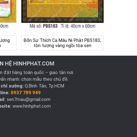
tượng
Bổn Sư Thích Ca Mâu Ni Phật PBS183,
n
tôn tượng vàng ngồi tòa sen
ÊN HỆ HINHPHAT.COM
n đặt hàng toàn quốc – giao tận nơi.
vấn nhanh: chọn mẫu theo chủ đề.
 chỉ xưởng:
Q.Bình Tân, Tp.HCM
line:
0937 789 949
il:
sen7mau@gmail.com
site:
www.hinhphat.com