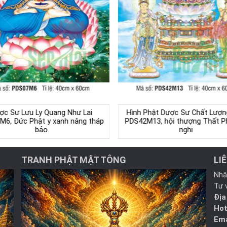
ợc Sư Lưu Ly Quang Như Lai
Hình Phật Dược Sư Chất Lượn
M6, Đức Phật y xanh nâng tháp
PDS42M13, hội thượng Thất P
bảo
nghi
TRANH PHẬT MẬT TÔNG
LI
Nhậ
Tư 
Địa
Hot
Ema