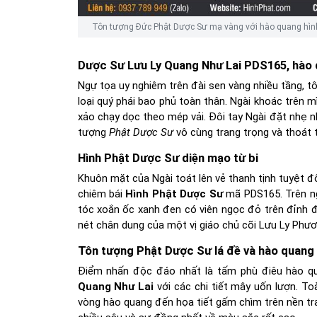
Tôn tượng Đức Phật Dược Sư mạ vàng với hào quang hình l
Dược Sư Lưu Ly Quang Như Lai PDS165, hào q
Ngự tọa uy nghiêm trên đài sen vàng nhiều tầng, 
loại quý phái bao phủ toàn thân. Ngài khoác trên 
xảo chạy dọc theo mép vải. Đôi tay Ngài đặt nhẹ n
tượng
Phật Dược Sư
vô cùng trang trọng và thoát 
Hình Phật Dược Sư diện mạo từ bi
Khuôn mặt của Ngài toát lên vẻ thanh tịnh tuyệt đố
chiêm bái
Hình Phật Dược Sư
mã PDS165. Trên ngự
tóc xoắn ốc xanh đen có viên ngọc đỏ trên đỉnh 
nét chân dung của một vị giáo chủ cõi Lưu Ly Phư
Tôn tượng Phật Dược Sư lá đề và hào quang
Điểm nhấn độc đáo nhất là tấm phù điêu hào qu
Quang Như Lai
với các chi tiết mây uốn lượn. T
vòng hào quang đến họa tiết gấm chìm trên nền t