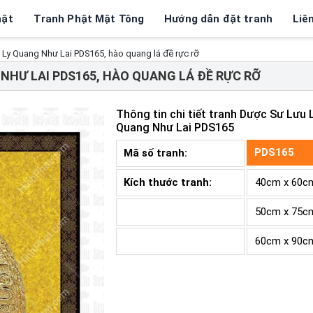
hật
Tranh Phật Mật Tông
Hướng dẫn đặt tranh
Liê
Ly Quang Như Lai PDS165, hào quang lá đề rực rỡ
NHƯ LAI PDS165, HÀO QUANG LÁ ĐỀ RỰC RỠ
Thông tin chi tiết tranh
Dược Sư Lưu 
Quang Như Lai PDS165
PDS165
Mã số tranh:
Kích thước tranh:
40cm x 60c
50cm x 75c
60cm x 90c