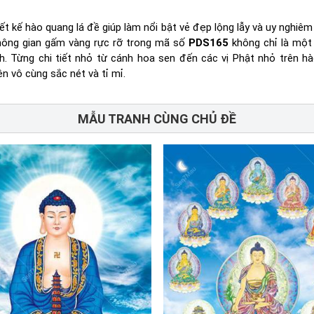
t kế hào quang lá đề giúp làm nổi bật vẻ đẹp lộng lẫy và uy nghiêm
không gian gấm vàng rực rỡ trong mã số
PDS165
không chỉ là một 
h. Từng chi tiết nhỏ từ cánh hoa sen đến các vị Phật nhỏ trên h
 vô cùng sắc nét và tỉ mỉ.
MẪU TRANH CÙNG CHỦ ĐỀ