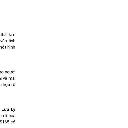
 thái kim
văn tinh
một hình
ho người
i và mái
c họa rõ
 Lưu Ly
c rỡ của
DS165 có