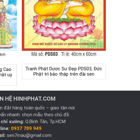
Tranh Phật Dược Sư Đẹp PDS03, Đức
g Cao
Phật trì bảo tháp trên đài sen
hật uy
ÊN HỆ HINHPHAT.COM
n đặt hàng toàn quốc – giao tận nơi.
vấn nhanh: chọn mẫu theo chủ đề.
 chỉ xưởng:
Q.Bình Tân, Tp.HCM
line:
0937 789 949
il:
sen7mau@gmail.com