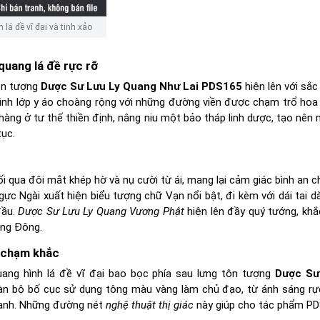
á đề vĩ đại và tinh xảo
uang lá đề rực rỡ
tôn tượng
Dược Sư Lưu Ly Quang Như Lai PDS165
hiện lên với sắc
mình lớp y áo choàng rộng với những đường viền được chạm trổ hoa 
hàng ở tư thế thiền định, nâng niu một bảo tháp linh dược, tạo nên 
tục.
i qua đôi mắt khép hờ và nụ cười từ ái, mang lại cảm giác bình an c
c Ngài xuất hiện biểu tượng chữ Vạn nổi bật, đi kèm với dái tai dà
đầu.
Dược Sư Lưu Ly Quang Vương Phật
hiện lên đầy quý tướng, khắ
ơng Đông.
 chạm khắc
ang hình lá đề vĩ đại bao bọc phía sau lưng tôn tượng
Dược Sư
oàn bộ bố cục sử dụng tông màu vàng làm chủ đạo, từ ánh sáng rự
ranh. Những đường nét
nghệ thuật thị giác
này giúp cho tác phẩm P