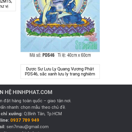
42M15,
hư vị
Dược Sư Lưu Ly Quang Vương Phật
PDS46, sắc xanh lưu ly trang nghiêm
ÊN HỆ HINHPHAT.COM
n đặt hàng toàn quốc – giao tận nơi.
vấn nhanh: chọn mẫu theo chủ đề.
 chỉ xưởng:
Q.Bình Tân, Tp.HCM
line:
0937 789 949
il:
sen7mau@gmail.com