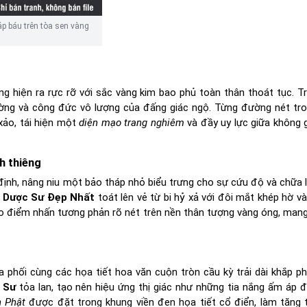
p báu trên tòa sen vàng
ượng hiện ra rực rỡ với sắc vàng kim bao phủ toàn thân thoát tục. T
tường và công đức vô lượng của đấng giác ngộ. Từng đường nét tr
xảo, tái hiện một
diện mạo trang nghiêm
và đầy uy lực giữa không 
h thiêng
định, nâng niu một bảo tháp nhỏ biểu trưng cho sự cứu độ và chữa 
 Dược Sư Đẹp Nhất
toát lên vẻ từ bi hỷ xả với đôi mắt khép hờ và
 điểm nhấn tương phản rõ nét trên nền thân tượng vàng óng, mang
a phối cùng các họa tiết hoa văn cuộn tròn cầu kỳ trải dài khắp p
 Sư
tỏa lan, tạo nên hiệu ứng thị giác như những tia nắng ấm áp 
h Phật
được đặt trong khung viền đen họa tiết cổ điển, làm tăng