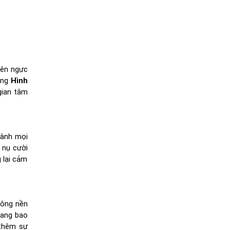
rên ngực
ong
Hình
gian tâm
lành mọi
 nụ cười
 lại cảm
hông nền
đang bao
 thêm sự