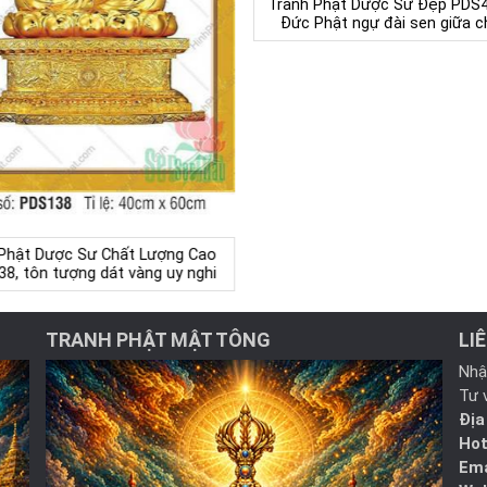
Tranh Phật Dược Sư Đẹp PDS
Đức Phật ngự đài sen giữa c
 Phật Dược Sư Chất Lượng Cao
8, tôn tượng dát vàng uy nghi
TRANH PHẬT MẬT TÔNG
LI
Nhậ
Tư 
Địa
Hot
Ema