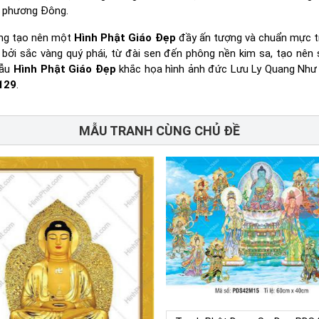
ủ phương Đông.
ầng tạo nên một
Hình Phật Giáo Đẹp
đầy ấn tượng và chuẩn mực 
bởi sắc vàng quý phái, từ đài sen đến phông nền kim sa, tạo nên
mẫu
Hình Phật Giáo Đẹp
khắc họa hình ảnh đức Lưu Ly Quang Như
129
.
MẪU TRANH CÙNG CHỦ ĐỀ