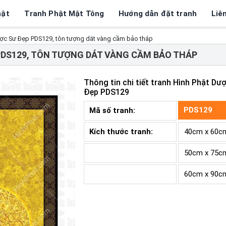
hật
Tranh Phật Mật Tông
Hướng dẫn đặt tranh
Liê
ược Sư Đẹp PDS129, tôn tượng dát vàng cầm bảo tháp
PDS129, TÔN TƯỢNG DÁT VÀNG CẦM BẢO THÁP
Thông tin chi tiết tranh
Hình Phật Dư
Đẹp PDS129
PDS129
Mã số tranh:
Kích thước tranh:
40cm x 60c
50cm x 75c
60cm x 90c