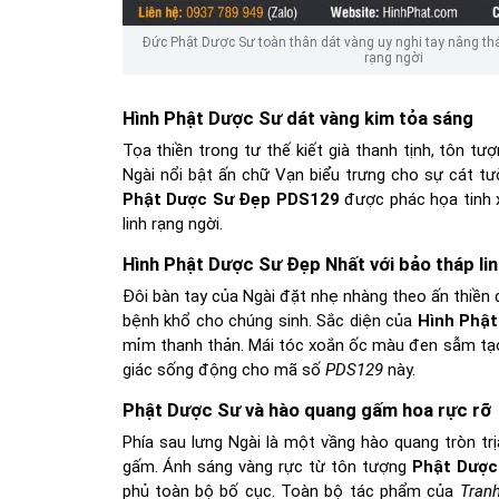
Đức Phật Dược Sư toàn thân dát vàng uy nghi tay nâng thá
rạng ngời
Hình Phật Dược Sư dát vàng kim tỏa sáng
Tọa thiền trong tư thế kiết già thanh tịnh, tôn t
Ngài nổi bật ấn chữ Vạn biểu trưng cho sự cát 
Phật Dược Sư Đẹp PDS129
được phác họa tinh 
linh rạng ngời.
Hình Phật Dược Sư Đẹp Nhất với bảo tháp lin
Đôi bàn tay của Ngài đặt nhẹ nhàng theo ấn thiền 
bệnh khổ cho chúng sinh. Sắc diện của
Hình Phật
mỉm thanh thản. Mái tóc xoắn ốc màu đen sẫm tạo
giác sống động cho mã số
PDS129
này.
Phật Dược Sư và hào quang gấm hoa rực rỡ
Phía sau lưng Ngài là một vầng hào quang tròn trị
gấm. Ánh sáng vàng rực từ tôn tượng
Phật Dược
phủ toàn bộ bố cục. Toàn bộ tác phẩm của
Tran