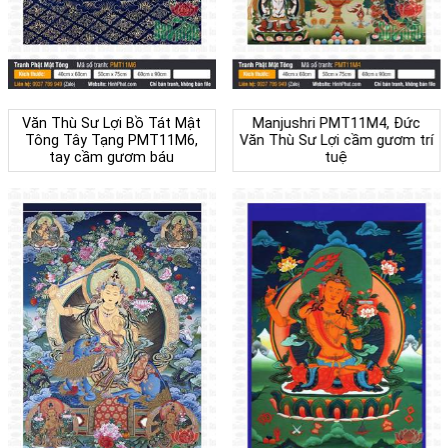
Văn Thù Sư Lợi Bồ Tát Mật
Manjushri PMT11M4, Đức
Tông Tây Tạng PMT11M6,
Văn Thù Sư Lợi cầm gươm trí
tay cầm gươm báu
tuệ