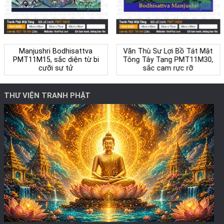
Manjushri Bodhisattva
Văn Thù Sư Lợi Bồ Tát Mật
PMT11M15, sắc diện từ bi
Tông Tây Tạng PMT11M30,
cưỡi sư tử
sắc cam rực rỡ
THƯ VIỆN TRANH PHẬT