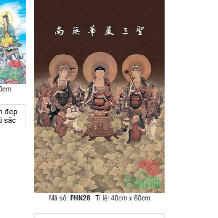
h đẹp
ũ sắc