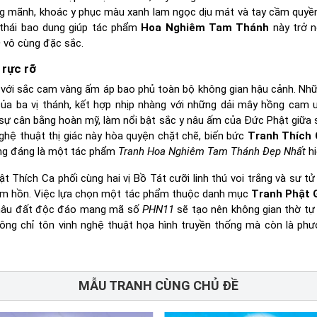
ng mãnh, khoác y phục màu xanh lam ngọc dịu mát và tay cầm quyề
 thái bao dung giúp tác phẩm
Hoa Nghiêm Tam Thánh
này trở 
h
vô cùng đặc sắc.
 rực rỡ
 với sắc cam vàng ấm áp bao phủ toàn bộ không gian hậu cảnh. Nh
ủa ba vị thánh, kết hợp nhịp nhàng với những dải mây hồng cam 
sự cân bằng hoàn mỹ, làm nổi bật sắc y nâu ấm của Đức Phật giữa
nghệ thuật thị giác này hòa quyện chặt chẽ, biến bức
Tranh Thích
ứng đáng là một tác phẩm
Tranh Hoa Nghiêm Tam Thánh Đẹp Nhất
hi
 Thích Ca phối cùng hai vị Bồ Tát cưỡi linh thú voi trắng và sư tử 
 tâm hồn. Việc lựa chọn một tác phẩm thuộc danh mục
Tranh Phật 
u nâu đất độc đáo mang mã số
PHN11
sẽ tạo nên không gian thờ tự
ng chỉ tôn vinh nghệ thuật họa hình truyền thống mà còn là phư
MẪU TRANH CÙNG CHỦ ĐỀ