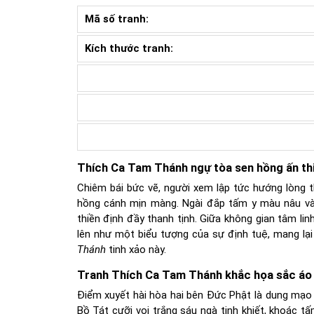
Mã số tranh:
Kích thước tranh:
Thích Ca Tam Thánh ngự tòa sen hồng ấn th
Chiêm bái bức vẽ, người xem lập tức hướng lòng t
hồng cánh mịn màng. Ngài đắp tấm y màu nâu vàn
thiền định đầy thanh tịnh. Giữa không gian tâm l
lên như một biểu tượng của sự định tuệ, mang lạ
Thánh
tinh xảo này.
Tranh Thích Ca Tam Thánh khắc họa sắc áo t
Điểm xuyết hài hòa hai bên Đức Phật là dung mạo t
Bồ Tát cưỡi voi trắng sáu ngà tinh khiết, khoác t