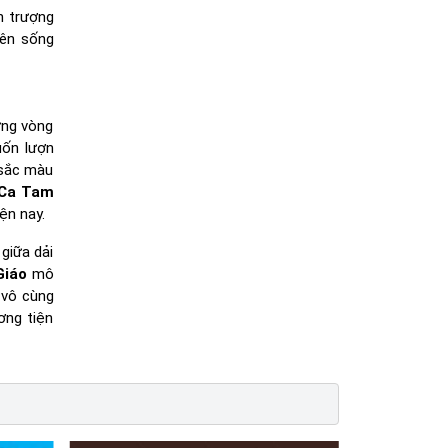
n trượng
nên sống
ững vòng
uốn lượn
 sắc màu
 Ca Tam
ện nay.
giữa dải
Giáo
mô
 vô cùng
ơng tiện