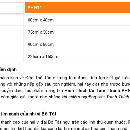
PHN11
60cm x 40cm
75cm x 50cm
90cm x 60cm
225cm x 150cm
iền định
hành kính về Đức Thế Tôn ở trung tâm đang tĩnh tọa kiết già trên
g với những nếp gấp sâu tôn nghiêm, hai tay đặt nhẹ trước bụn
inh huyền diệu, tác phẩm mang tên
Hình Thích Ca Tam Thánh PH
i cảm giác giải thoát nhẹ nhàng khi chiêm ngưỡng bức
Tranh Thíc
ím xanh của nhị vị Bồ Tát
hanh cao của hai vị đại Bồ Tát ngự trên các linh thú quen thuộc. 
ấm áo tím kết hợp dải lụa xanh lá, tay nâng đóa hoa sen thanh nhã. 