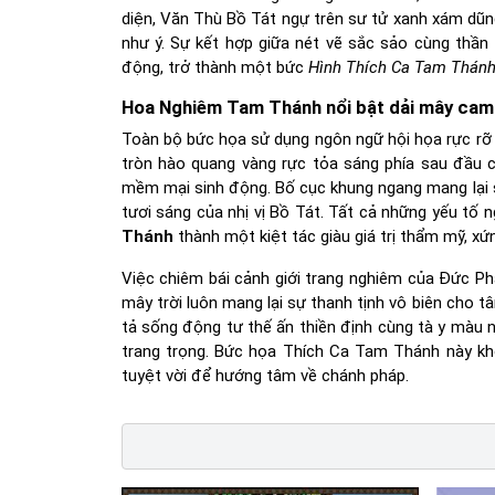
diện, Văn Thù Bồ Tát ngự trên sư tử xanh xám dũ
như ý. Sự kết hợp giữa nét vẽ sắc sảo cùng thần
động, trở thành một bức
Hình Thích Ca Tam Thán
Hoa Nghiêm Tam Thánh nổi bật dải mây cam
Toàn bộ bức họa sử dụng ngôn ngữ hội họa rực rỡ
tròn hào quang vàng rực tỏa sáng phía sau đầu c
mềm mại sinh động. Bố cục khung ngang mang lại 
tươi sáng của nhị vị Bồ Tát. Tất cả những yếu tố 
Thánh
thành một kiệt tác giàu giá trị thẩm mỹ, x
Việc chiêm bái cảnh giới trang nghiêm của Đức Phật
mây trời luôn mang lại sự thanh tịnh vô biên cho
tả sống động tư thế ấn thiền định cùng tà y mà
trang trọng. Bức họa Thích Ca Tam Thánh này khô
tuyệt vời để hướng tâm về chánh pháp.