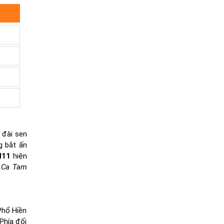
 đài sen
g bắt ấn
N11
hiện
h Ca Tam
Phổ Hiền
Phía đối