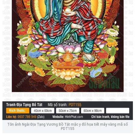
Tôn ảnh Ngài Địa Tạng Vương Bồ Tát mặc y đỏ họa tiết mây vàng mã số
PDT155