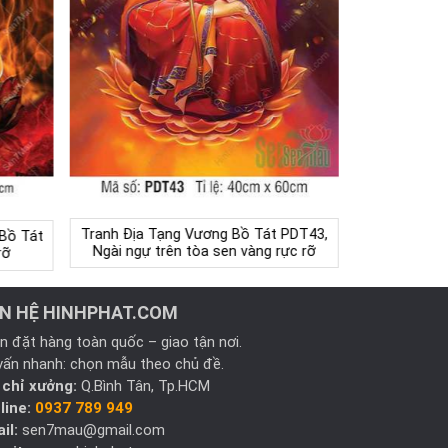
Tranh Địa Tạng Vương Bồ Tát PDT43,
 Bồ Tát
Ngài ngự trên tòa sen vàng rực rỡ
rỡ
ÊN HỆ HINHPHAT.COM
n đặt hàng toàn quốc – giao tận nơi.
vấn nhanh: chọn mẫu theo chủ đề.
 chỉ xưởng:
Q.Bình Tân, Tp.HCM
line:
0937 789 949
il:
sen7mau@gmail.com