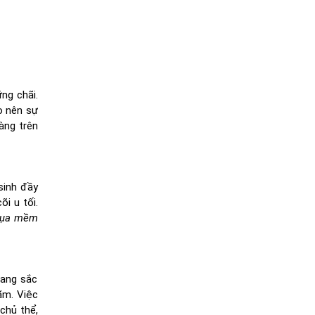
ững chãi.
o nên sự
àng trên
sinh đầy
õi u tối.
lụa mềm
mang sắc
ãm. Việc
chủ thể,