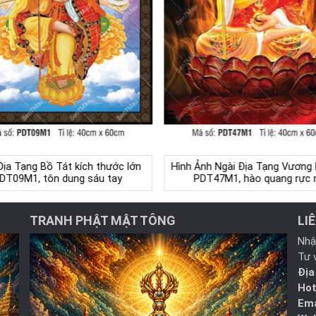
Địa Tạng Bồ Tát kích thước lớn
Hình Ảnh Ngài Địa Tạng Vương
DT09M1, tôn dung sáu tay
PDT47M1, hào quang rực 
TRANH PHẬT MẬT TÔNG
LI
Nhậ
Tư 
Địa
Hot
Ema