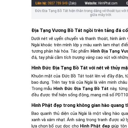
Đức Địa Tạng Bồ Tát hiện thân trong dáng vẻ thoát tục với
giữa mây trời.
Địa Tạng Vương Bồ Tát ngồi trên tảng đá cổ
Dưới nét vẽ uyển chuyển và thanh thoát, hình ảnh vị
Ngài khoác trên mình lớp y màu xanh lam nhạt điểm
tương phản hài hòa. Tác phẩm
Hình Địa Tạng Vư
đá, tay phải cầm
tích trượng vàng
cao vút với những
Hình Đức Địa Tạng Bồ Tát với nét vẽ thủy mặc
Khuôn mặt của Đức Bồ Tát toát lên vẻ đầy đặn, t
bao dung. Trên tay trái của Ngài là viên minh châu
Trong mẫu
Hình Đức Địa Tạng Bồ Tát
này, từng
đều được thể hiện sống động, mang mã số PDT10
Hình Phật đẹp trong không gian hào quang t
Bao quanh thủ diện của Ngài là một vầng hào qua
xanh và xám nhạt. Ánh sáng trong tranh được xử lý
lựa chọn bố cục dọc cho
Hình Phật đẹp
giúp tôn 