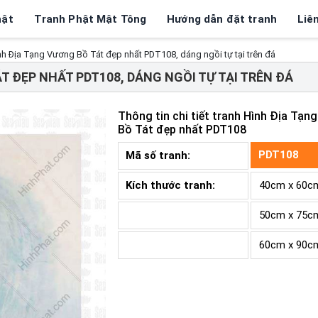
hật
Tranh Phật Mật Tông
Hướng dẫn đặt tranh
Liê
nh Địa Tạng Vương Bồ Tát đẹp nhất PDT108, dáng ngồi tự tại trên đá
T ĐẸP NHẤT PDT108, DÁNG NGỒI TỰ TẠI TRÊN ĐÁ
Thông tin chi tiết tranh
Hình Địa Tạn
Bồ Tát đẹp nhất PDT108
PDT108
Mã số tranh:
Kích thước tranh:
40cm x 60c
50cm x 75c
60cm x 90c