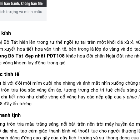
 tích trượng và minh châu
 kính
 Bồ Tát hiện lên trong tư thế ngồi tự tại trên một khối đá xù xì, v
 xuyết họa tiết hoa văn tinh tế, bên trong là lớp áo vàng và đỏ tạ
ơng Bồ Tát đẹp nhất PDT108
khắc họa đôi chân Ngài đặt nhẹ nh
 vòng khoen lay động trong gió.
 tinh tế
ừ bi với đôi môi mỉm cười nhẹ nhàng và ánh mắt nhìn xuống chúng 
 tròn trịa tỏa sắc vàng ấm áp, tượng trưng cho trí tuệ chiếu sáng c
 chi tiết nhỏ như chiếc vòng cổ vàng hay các nếp gấp của
y phục 
8 đầy ấn tượng.
hanh tịnh
ng tròn trịa màu trắng sáng, nổi bật trên nền trời mây huyền ảo 
 dịu nhẹ, tạo cảm giác thanh bình và thoát tục cho người thưởng l
vinh dáng đứng cao gầy của cây tích trượng và sự thong dong của 