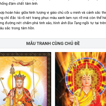
hống đậm chất tâm linh.
 hoàn hảo giữa hình tượng vị giáo chủ cõi u minh và cảnh sắc thi
ông chỉ đặc tả rõ nét trang phục màu xanh lam rực rỡ mà còn thể h
hững đường nét chấm phá tinh xảo,
hình ảnh Địa Tạng
ngồi tự tại trê
âu sắc trong tâm hồn.
MẪU TRANH CÙNG CHỦ ĐỀ