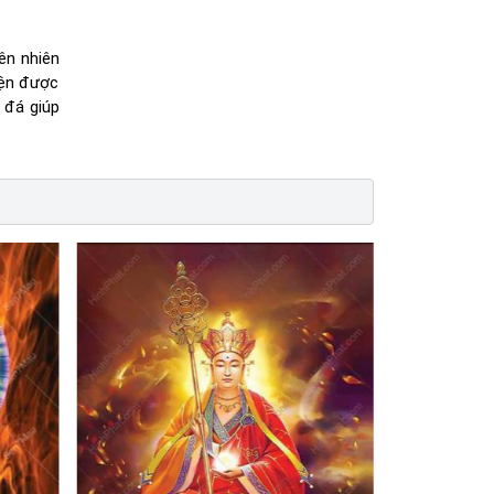
ên nhiên
iện được
n đá giúp