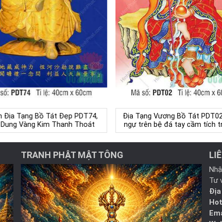
h Địa Tạng Bồ Tát Đẹp PDT74,
Địa Tạng Vương Bồ Tát PDT02
 Dung Vàng Kim Thanh Thoát
ngự trên bệ đá tay cầm tích 
TRANH PHẬT MẬT TÔNG
LI
Nhậ
Tư 
Địa
Hot
Ema