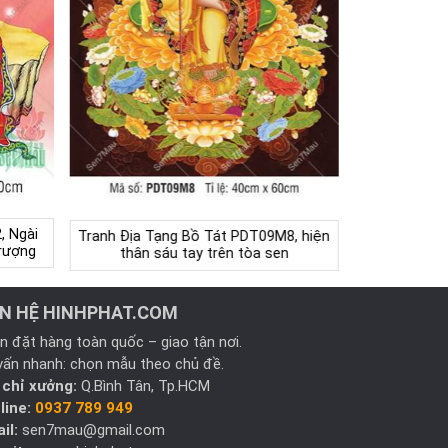
, Ngài
Tranh Địa Tạng Bồ Tát PDT09M8, hiện
trượng
thân sáu tay trên tòa sen
ÊN HỆ HINHPHAT.COM
n đặt hàng toàn quốc – giao tận nơi.
vấn nhanh: chọn mẫu theo chủ đề.
 chỉ xưởng:
Q.Bình Tân, Tp.HCM
line:
0937 789 949
il:
sen7mau@gmail.com