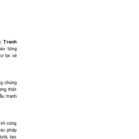
ức
Tranh
xảo từng
tự tại và
ng chúng
ợng thật
ẫu tranh
 vô cùng
các pháp
ưới, tạo