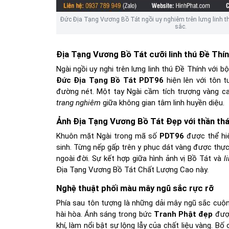
Đức Địa Tạng Vương Bồ Tát ngồi uy nghiêm trên lưng linh 
sắc.
Địa Tạng Vương Bồ Tát cưỡi linh thú Đề Thí
Ngài ngồi uy nghi trên lưng linh thú Đề Thính với 
Đức Địa Tạng Bồ Tát PDT96
hiện lên với tôn 
đường nét. Một tay Ngài cầm tích trượng vàng ca
trang nghiêm
giữa không gian tâm linh huyền diệu.
Ảnh Địa Tạng Vương Bồ Tát Đẹp với thần thái
Khuôn mặt Ngài trong mã số
PDT96
được thể hiệ
sinh. Từng nếp gấp trên y phục dát vàng được thực
ngoài đời. Sự kết hợp giữa hình ảnh vị Bồ Tát và
l
Địa Tạng Vương Bồ Tát Chất Lượng Cao này.
Nghệ thuật phối màu mây ngũ sắc rực rỡ
Phía sau tôn tượng là những dải mây ngũ sắc cuộ
hài hòa. Ánh sáng trong bức
Tranh Phật đẹp
được
khí, làm nổi bật sự lộng lẫy của chất liệu vàng. B