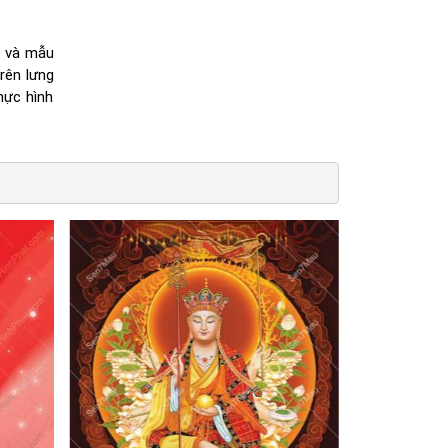
, và mẫu
trên lưng
hực hình