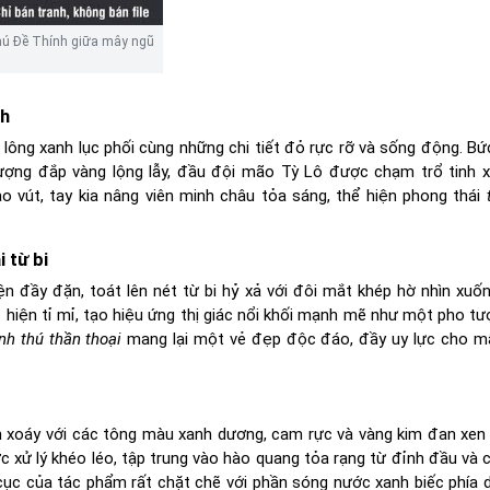
thú Đề Thính giữa mây ngũ
nh
bộ lông xanh lục phối cùng những chi tiết đỏ rực rỡ và sống động. B
tượng đắp vàng lộng lẫy, đầu đội mão Tỳ Lô được chạm trổ tinh 
o vút, tay kia nâng viên minh châu tỏa sáng, thể hiện phong thái
 từ bi
n đầy đặn, toát lên nét từ bi hỷ xả với đôi mắt khép hờ nhìn xuố
 hiện tỉ mỉ, tạo hiệu ứng thị giác nổi khối mạnh mẽ như một pho tư
inh thú thần thoại
mang lại một vẻ đẹp độc đáo, đầy uy lực cho m
n xoáy với các tông màu xanh dương, cam rực và vàng kim đan xen
 xử lý khéo léo, tập trung vào hào quang tỏa rạng từ đỉnh đầu và 
ố cục của tác phẩm rất chặt chẽ với phần sóng nước xanh biếc phía d