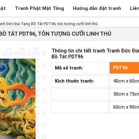
hật
Tranh Phật Mật Tông
Hướng dẫn đặt tranh
Liê
anh Đức Địa Tạng Bồ Tát PDT96, tôn tượng cưỡi linh thú
BỒ TÁT PDT96, TÔN TƯỢNG CƯỠI LINH THÚ
Thông tin chi tiết tranh
Tranh Đức Đị
Bồ Tát PDT96
PDT96
Mã số tranh:
Kích thước tranh:
40cm x 60c
50cm x 75c
60cm x 90c