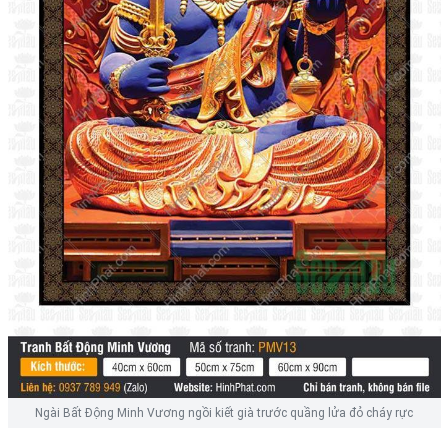
Ngài Bất Động Minh Vương ngồi kiết già trước quầng lửa đỏ cháy rực