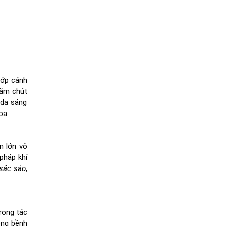
lớp cánh
ăm chút
 da sáng
ọa.
n lớn vô
pháp khí
 sắc sảo
,
rong tác
ồng bềnh