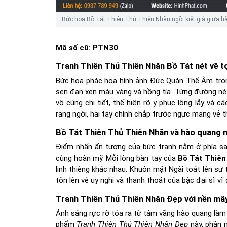
Bức họa Bồ Tát Thiên Thủ Thiên Nhãn ngồi kiết già giữa hà
Mã số cũ:
PTN30
Tranh Thiên Thủ Thiên Nhãn Bồ Tát nét vẽ tọ
Bức họa phác họa hình ảnh Đức Quán Thế Âm trong t
sen đan xen màu vàng và hồng tía. Từng đường n
vô cùng chi tiết, thể hiện rõ y phục lộng lẫy và 
rạng ngời, hai tay chính chắp trước ngực mang vẻ 
Bồ Tát Thiên Thủ Thiên Nhãn và hào quang 
Điểm nhấn ấn tượng của bức tranh nằm ở phía sau
cùng hoàn mỹ. Mỗi lòng bàn tay của
Bồ Tát Thiên
linh thiêng khác nhau. Khuôn mặt Ngài toát lên sự
tôn lên vẻ uy nghi và thanh thoát của bậc đại sĩ vĩ 
Tranh Thiên Thủ Thiên Nhãn Đẹp với nền mây
Ánh sáng rực rỡ tỏa ra từ tâm vầng hào quang làm n
phẩm
Tranh Thiên Thủ Thiên Nhãn Đẹp
này, phần 