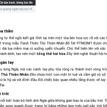
o quang ngàn tay rực rỡ.
a thiền
ư thế ngồi kiết già tĩnh tại trên một tòa liên hoa rực rỡ với các 
ét trong mẫu
Tranh Thiên Thủ Thiên Nhãn Bồ Tát PTN03M1
được ch
các dải lụa mềm mại rủ xuống uyển chuyển. Chủ thể hiện lên với sắc
thành kính, tạo nên một
tổng thể hài hòa
đầy tính nghệ thuật hội h
ngàn tay
 lưng Ngài, nơi các cánh tay phụ tỏa rộng ra thành một vòng trò
 Thủ Thiên Nhãn
đều chứa một con mắt trí tuệ và cầm giữ vô số 
 từ bi hỷ xả với đỉnh đầu đội chiếc bảo quan nhiều tầng được
vẽ tay
đại.
 trời
ổi bật toàn bộ hình ảnh Ngài giữa không gian bao la của bầu trời. T
nền xung quanh được trang trí bằng những áng mây ngũ sắc trôi b