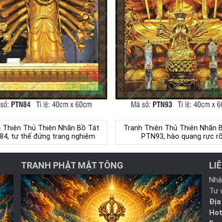
 Thiên Thủ Thiên Nhãn Bồ Tát
Tranh Thiên Thủ Thiên Nhãn 
4, tư thế đứng trang nghiêm
PTN93, hào quang rực r
TRANH PHẬT MẬT TÔNG
LI
Nhậ
Tư 
Địa
Hot