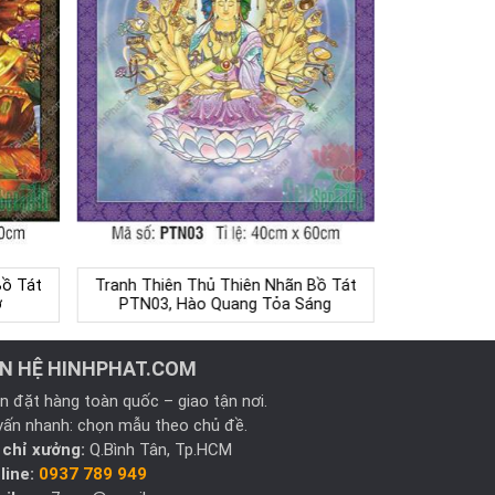
Bồ Tát
Tranh Thiên Thủ Thiên Nhãn Bồ Tát
ỡ
PTN03, Hào Quang Tỏa Sáng
ÊN HỆ HINHPHAT.COM
n đặt hàng toàn quốc – giao tận nơi.
vấn nhanh: chọn mẫu theo chủ đề.
 chỉ xưởng:
Q.Bình Tân, Tp.HCM
line:
0937 789 949