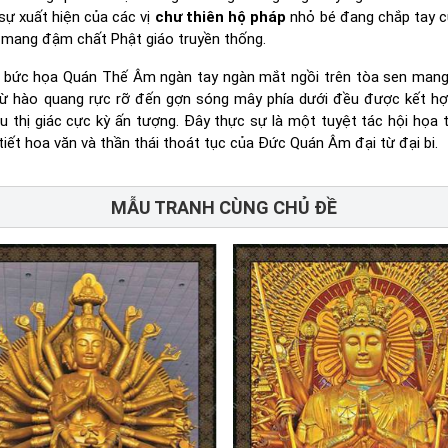
sự xuất hiện của các vị
chư thiên hộ pháp
nhỏ bé đang chắp tay c
 mang đậm chất Phật giáo truyền thống.
, bức họa Quán Thế Âm ngàn tay ngàn mắt ngồi trên tòa sen mang
ết từ hào quang rực rỡ đến gợn sóng mây phía dưới đều được kết h
âu thị giác cực kỳ ấn tượng. Đây thực sự là một tuyệt tác hội họa t
iết hoa văn và thần thái thoát tục của Đức Quán Âm đại từ đại bi.
MẪU TRANH CÙNG CHỦ ĐỀ