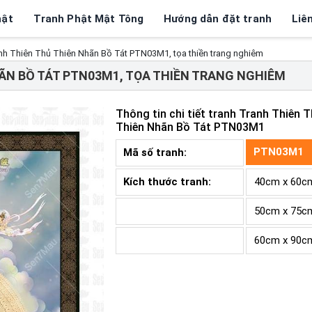
hật
Tranh Phật Mật Tông
Hướng dẫn đặt tranh
Liê
nh Thiên Thủ Thiên Nhãn Bồ Tát PTN03M1, tọa thiền trang nghiêm
ÃN BỒ TÁT PTN03M1, TỌA THIỀN TRANG NGHIÊM
Thông tin chi tiết tranh
Tranh Thiên T
Thiên Nhãn Bồ Tát PTN03M1
PTN03M1
Mã số tranh:
Kích thước tranh:
40cm x 60c
50cm x 75c
60cm x 90c