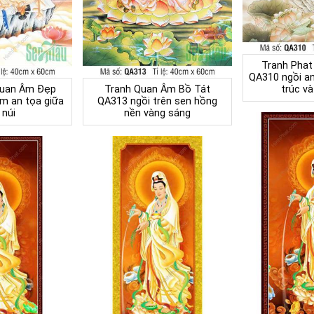
Tranh Pha
QA310 ngồi an
Quan Âm Đẹp
Tranh Quan Âm Bồ Tát
trúc v
m an tọa giữa
QA313 ngồi trên sen hồng
núi
nền vàng sáng