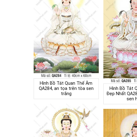
Hình Bồ Tát Quan Thế Âm
QA284, an tọa trên tòa sen
Hình Bồ Tát 
trắng
Đẹp Nhất QA285
sen 