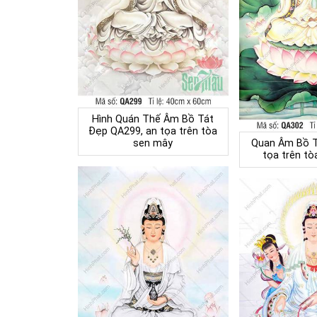
Hình Quán Thế Âm Bồ Tát
Đẹp QA299, an tọa trên tòa
sen mây
Quan Âm Bồ T
tọa trên tò