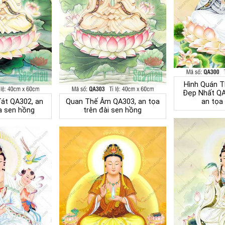
Hình Quán 
Đẹp Nhất Q
át QA302, an
Quan Thế Âm QA303, an tọa
an tọa
a sen hồng
trên đài sen hồng