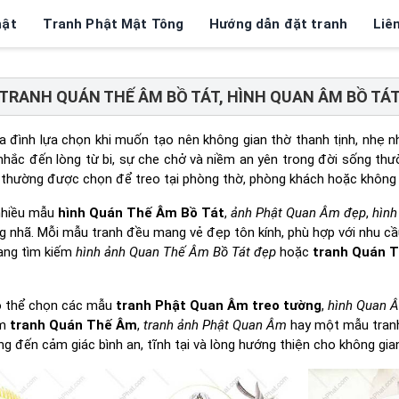
hật
Tranh Phật Mật Tông
Hướng dẫn đặt tranh
Liê
TRANH QUÁN THẾ ÂM BỒ TÁT, HÌNH QUAN ÂM BỒ TÁ
a đình lựa chọn khi muốn tạo nên không gian thờ thanh tịnh, nhẹ 
nhắc đến lòng từ bi, sự che chở và niềm an yên trong đời sống thư
thường được chọn để treo tại phòng thờ, phòng khách hoặc không gi
 nhiều mẫu
hình Quán Thế Âm Bồ Tát
,
ảnh Phật Quan Âm đẹp
,
hình
ang nhã. Mỗi mẫu tranh đều mang vẻ đẹp tôn kính, phù hợp với nhu 
đang tìm kiếm
hình ảnh Quan Thế Âm Bồ Tát đẹp
hoặc
tranh Quán 
 có thể chọn các mẫu
tranh Phật Quan Âm treo tường
,
hình Quan Â
ìm
tranh Quán Thế Âm
,
tranh ảnh Phật Quan Âm
hay một mẫu tranh
 đến cảm giác bình an, tĩnh tại và lòng hướng thiện cho không gia