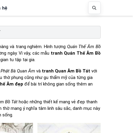
n hệ
T
nhàng và trang nghiêm. Hình tượng
Quán Thế Âm Bồ
ờng ngày. Vì vậy, các mẫu
tranh Quán Thế Âm Bồ
an tu tập tại gia.
 Phật Bà Quan Âm
và
tranh Quan Âm Bồ Tát
với
cầu thờ phụng cũng như gu thẩm mỹ của từng gia
Thế Âm đẹp
để bài trí không gian sống thêm an
m Bồ Tát
hoặc những thiết kế mang vẻ đẹp thanh
 thờ mang ý nghĩa tâm linh sâu sắc, danh mục này
n sống.