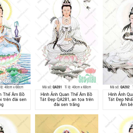
n Thế Âm Bồ
Hình Ảnh Quan Thế Âm Bồ
Hình Ảnh Q
 trên đài sen
Tát Đẹp QA281, an tọa trên
Tát Đẹp Nhấ
ng
đài sen trắng
Âm bê