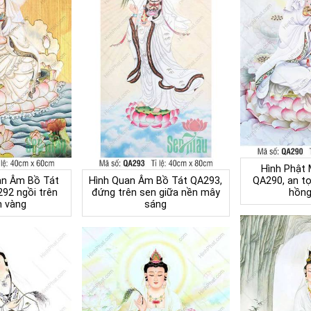
Hình Phật
an Âm Bồ Tát
Hình Quan Âm Bồ Tát QA293,
QA290, an tọ
92 ngồi trên
đứng trên sen giữa nền mây
hồng
n vàng
sáng