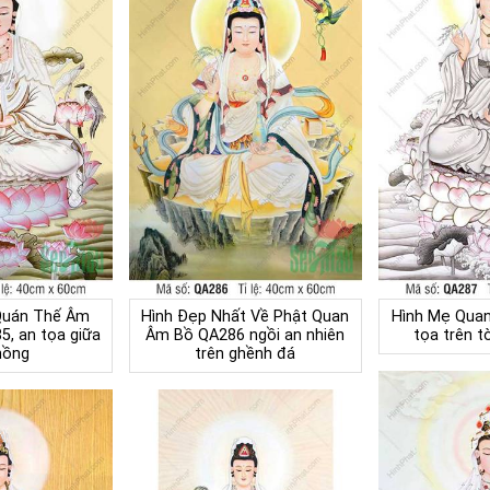
Quán Thế Âm
Hình Đẹp Nhất Về Phật Quan
Hình Mẹ Qua
, an tọa giữa
Âm Bồ QA286 ngồi an nhiên
tọa trên t
hồng
trên ghềnh đá