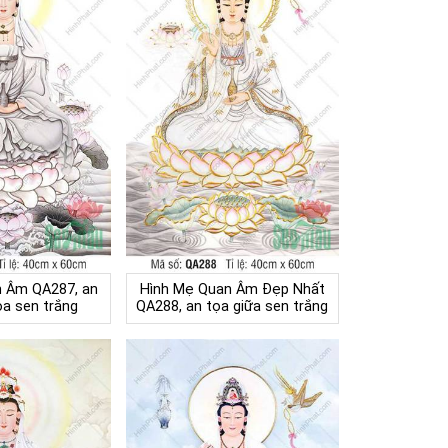
n Âm QA287, an
Hình Mẹ Quan Âm Đẹp Nhất
òa sen trắng
QA288, an tọa giữa sen trắng