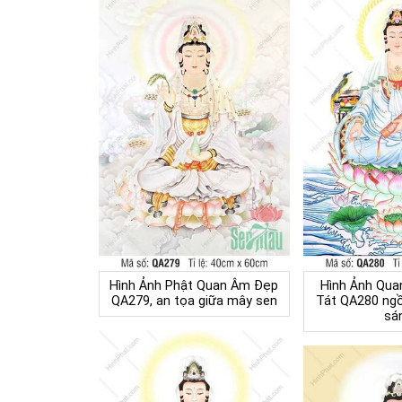
Hình Ảnh Phật Quan Âm Đẹp
Hình Ảnh Qua
QA279, an tọa giữa mây sen
Tát QA280 ngồi
sá