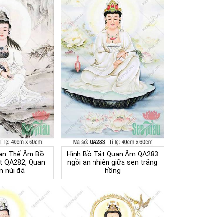
uan Thế Âm Bồ
Hình Bồ Tát Quan Âm QA283
t QA282, Quan
ngồi an nhiên giữa sen trắng
n núi đá
hồng